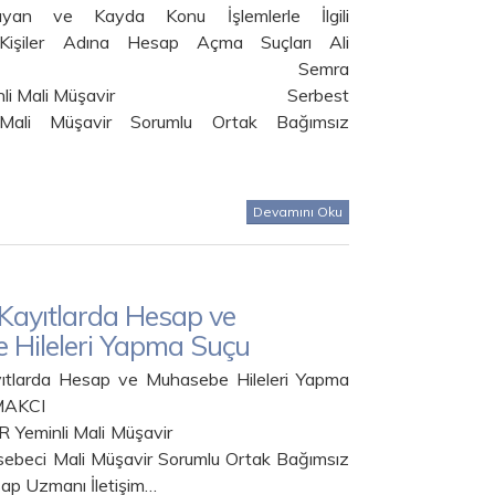
yan ve Kayda Konu İşlemlerle İlgili
Kişiler Adına Hesap Açma Suçları Ali
MAKCI Semra
eminli Mali Müşavir Serbest
Mali Müşavir Sorumlu Ortak Bağımsız
Devamını Oku
 Kayıtlarda Hesap ve
 Hileleri Yapma Suçu
ıtlarda Hesap ve Muhasebe Hileleri Yapma
 Ali ÇAKMAKCI
SEER Yeminli Mali Müşavir
ebeci Mali Müşavir Sorumlu Ortak Bağımsız
sap Uzmanı İletişim…