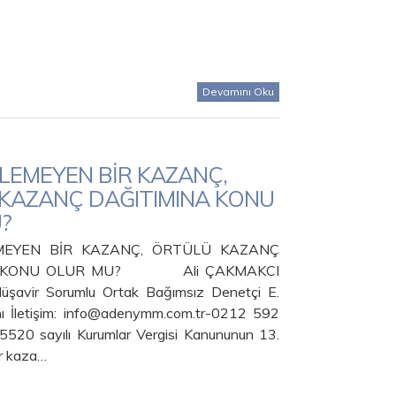
Devamını Oku
İLEMEYEN BİR KAZANÇ,
KAZANÇ DAĞITIMINA KONU
?
MEYEN BİR KAZANÇ, ÖRTÜLÜ KAZANÇ
A KONU OLUR MU? Ali ÇAKMAKCI
Müşavir Sorumlu Ortak Bağımsız Denetçi E.
 İletişim: info@adenymm.com.tr-0212 592
 5520 sayılı Kurumlar Vergisi Kanununun 13.
r kaza…