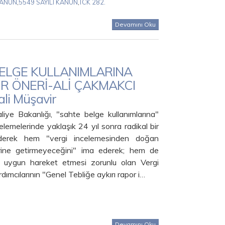
KANUN
,
5549 SAYILI KANUN
,
TCK 282.
Devamını Oku
ELGE KULLANIMLARINA
BİR ÖNERİ-ALİ ÇAKMAKCI
ali Müşavir
iye Bakanlığı, "sahte belge kullanımlarına"
ncelemelerinde yaklaşık 24 yıl sonra radikal bir
giderek hem "vergi incelemesinden doğan
erine getirmeyeceğini" ima ederek; hem de
 uygun hareket etmesi zorunlu olan Vergi
rdımcılarının "Genel Tebliğe aykırı rapor i…
Devamını Oku