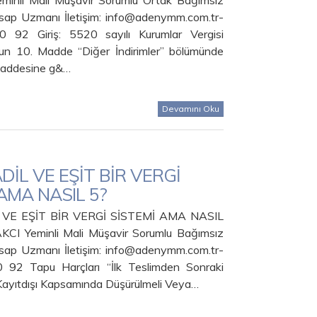
inli Mali Müşavir Sorumlu Ortak Bağımsız
sap Uzmanı İletişim: info@adenymm.com.tr-
92 Giriş: 5520 sayılı Kurumlar Vergisi
n 10. Madde “Diğer İndirimler” bölümünde
 maddesine g&…
Devamını Oku
DİL VE EŞİT BİR VERGİ
AMA NASIL 5?
 VE EŞİT BİR VERGİ SİSTEMİ AMA NASIL
CI Yeminli Mali Müşavir Sorumlu Bağımsız
sap Uzmanı İletişim: info@adenymm.com.tr-
92 Tapu Harçları “İlk Teslimden Sonraki
 Kayıtdışı Kapsamında Düşürülmeli Veya…