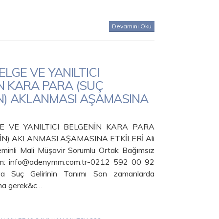
Devamını Oku
LGE VE YANILTICI
N KARA PARA (SUÇ
İN) AKLANMASI AŞAMASINA
E VE YANILTICI BELGENİN KARA PARA
NİN) AKLANMASI AŞAMASINA ETKİLERİ Ali
inli Mali Müşavir Sorumlu Ortak Bağımsız
işim: info@adenymm.com.tr-0212 592 00 92
a Suç Gelirinin Tanımı Son zamanlarda
ma gerek&c…