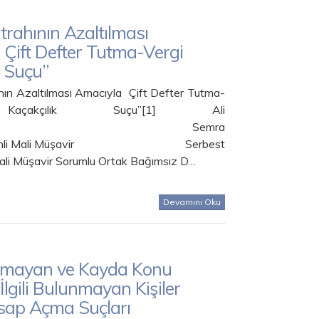
trahının Azaltılması
Çift Defter Tutma-Vergi
k Suçu”
nın Azaltılması Amacıyla Çift Defter Tutma-
açakçılık Suçu”[1] Ali
MAKCI Semra
eminli Mali Müşavir Serbest
li Müşavir Sorumlu Ortak Bağımsız D…
Devamını Oku
lmayan ve Kayda Konu
 İlgili Bulunmayan Kişiler
sap Açma Suçları