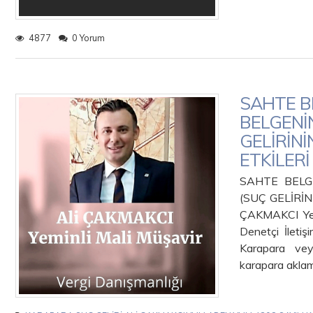
4877
0 Yorum
SAHTE BE
BELGENİ
GELİRİN
ETKİLERİ
SAHTE BELG
(SUÇ GELİRİ
ÇAKMAKCI Yem
Denetçi İlet
Karapara vey
karapara akla