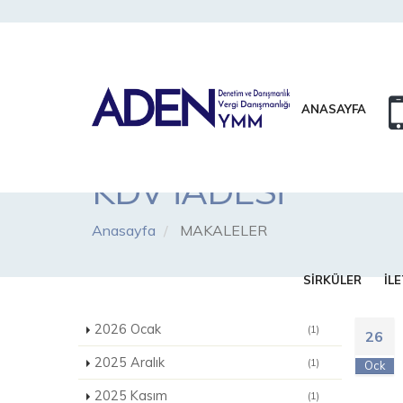
ANASAYFA
KDV İADESİ
Anasayfa
MAKALELER
SİRKÜLER
İLE
2026 Ocak
(1)
26
2025 Aralık
(1)
Ock
2025 Kasım
(1)