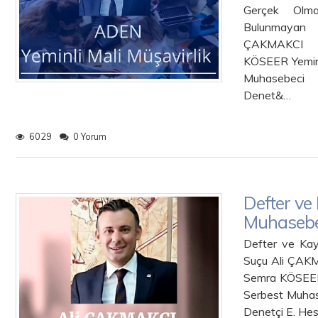
Gerçek Olma
Bulunmayan 
ÇAK
KÖSEER Y
Muhasebeci 
Denet&…
6029
0 Yorum
Defter ve
Muhasebe
Defter ve Kay
Suçu
Semra KÖ
Serbest Muhas
Denetçi E. He