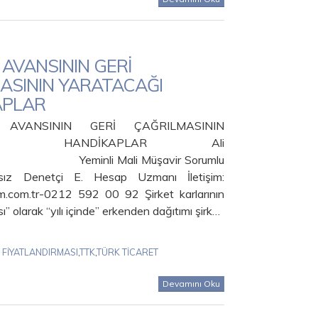
 AVANSININ GERİ
ASININ YARATACAĞI
APLAR
AVANSININ GERİ ÇAĞRILMASININ
CAĞI HANDİKAPLAR Ali
Yeminli Mali Müşavir Sorumlu
sız Denetçi E. Hesap Uzmanı İletişim:
.com.tr-0212 592 00 92 Şirket karlarının
ı” olarak “yılı içinde” erkenden dağıtımı şirk…
 FİYATLANDIRMASI
,
TTK
,
TÜRK TİCARET
Devamını Oku