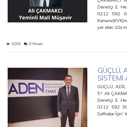
ÇAKMAKCI Yem
Denetçi E. He
0212 592 00 
Kanunu(KVK)nu
yer alan 10/ı
4204
0 Yorum
GÜÇLÜ, A
SİSTEMİ 
GÜÇLÜ, ADİL
5? Ali ÇAKMAK
Denetçi E. He
0212 592 00 
Safhalar İçin”