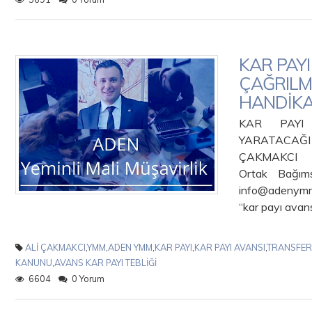
KAR PAYI
ÇAĞRILM
HANDİK
KAR PAYI 
YARATA
ÇAKMAKCI 
Ortak Bağım
info@adenymm
“kar payı avans
ALİ ÇAKMAKCI
,
YMM
,
ADEN YMM
,
KAR PAYI
,
KAR PAYI AVANSI
,
TRANSFER
KANUNU
,
AVANS KAR PAYI TEBLİĞİ
6604
0 Yorum