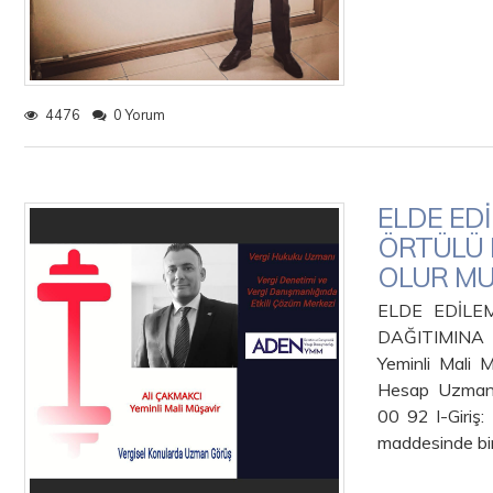
4476
0 Yorum
ELDE ED
ÖRTÜLÜ 
OLUR MU
ELDE EDİLE
DAĞITIMIN
Yeminli Mali 
Hesap Uzmanı
00 92 I-Giriş:
maddesinde bi