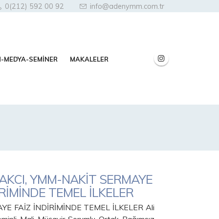
0(212) 592 00 92
info@adenymm.com.tr
N-MEDYA-SEMİNER
MAKALELER
MAKCI, YMM-NAKİT SERMAYE
İRİMİNDE TEMEL İLKELER
YE FAİZ İNDİRİMİNDE TEMEL İLKELER Ali