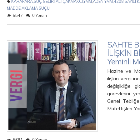
KARAPARA
,
SUÇ GELİRİ
,
ALİ ÇAKMAKCI
,
YMM
,
ADEN YMM
,
4208 SAYILI 
MADDE
,
AKLAMA SUÇU
5547
0 Yorum
SAHTE B
İLİŞKİN 
Yeminli M
Hazine ve Mal
ilişkin vergi i
değişikliğe 
görevlerini y
Genel Tebliğe
Müfettişleri-Ya
5691
0 Yorum