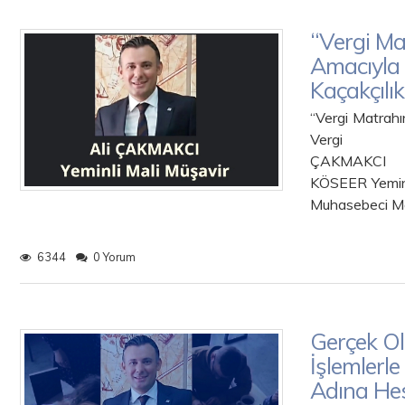
“Vergi Ma
Amacıyla 
Kaçakçılı
“Vergi Matrahı
Vergi K
ÇAK
KÖSEER Y
Muhasebeci Ma
6344
0 Yorum
Gerçek O
İşlemlerle
Adına He