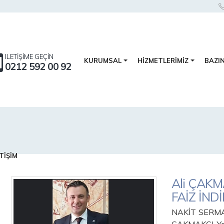
ILETİŞİME GEÇİN
BAZI
KURUMSAL
HİZMETLERİMİZ
0212 592 00 92
TİŞİM
Ali ÇAK
FAİZ İND
NAKİT SERMA