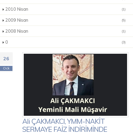
2010 Nisan
(1)
2009 Nisan
(5)
2008 Nisan
(1)
0
(3)
26
Ock
Ali ÇAKMAKCI, YMM-NAKİT
SERMAYE FAİZ İNDİRİMİNDE