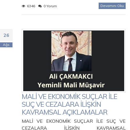
Devamını Oku
6346
0 Yorum
26
Ağs
MALİ VE EKONOMİK SUÇLAR İLE
SUÇ VE CEZALARA İLİŞKİN
KAVRAMSAL AÇIKLAMALAR
MALİ VE EKONOMİK SUÇLAR İLE SUÇ VE
CEZALARA İLİŞKİN KAVRAMSAL