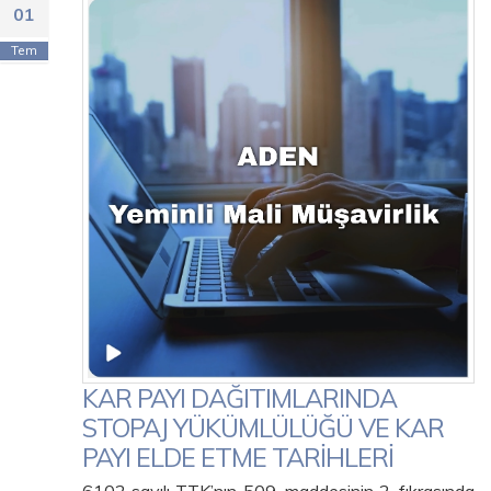
01
Tem
KAR PAYI DAĞITIMLARINDA
STOPAJ YÜKÜMLÜLÜĞÜ VE KAR
PAYI ELDE ETME TARİHLERİ
6102 sayılı TTK’nın 509. maddesinin 2. fıkrasında