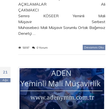
AÇIKLAMALAR Ali
ÇAKMAKCI
Semra KÖSEER Yeminli Mali
Müşavir Serbest
Muhasebeci Mali Müşavir Sorumlu Ortak Bağımsız
Denetçi …
Devamını Oku
5897
0 Yorum
21
Ağs