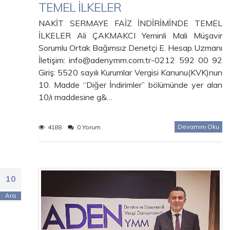
TEMEL İLKELER
NAKİT SERMAYE FAİZ İNDİRİMİNDE TEMEL
İLKELER Ali ÇAKMAKCI Yeminli Mali Müşavir
Sorumlu Ortak Bağımsız Denetçi E. Hesap Uzmanı
İletişim: info@adenymm.com.tr-0212 592 00 92
Giriş: 5520 sayılı Kurumlar Vergisi Kanunu(KVK)nun
10. Madde “Diğer İndirimler” bölümünde yer alan
10/ı maddesine g&…
Devamını Oku
4188
0 Yorum
10
Ara