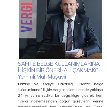
SAHTE BELGE KULLANIMLARINA
İLİŞKİN BİR ÖNERİ-ALİ ÇAKMAKCI
Yeminli Mali Müşavir
Hazine ve Maliye Bakanlığı, "sahte belge
kullanımlarına" ilişkin vergi incelemelerinde yaklaşık
24 yıl sonra radikal bir değişikliğe giderek hem
"vergi incelemesinden doğan görevlerini yerine
getirmeyeceğini" ima ederek; hem de Genel