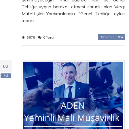
Tebliğe uygun hareket etmesi zorunlu olan Vergi
Müfettişleri-Yardımcılarının "Genel Tebliğe aykırı
rapor i…
Devamını Oku
5676
0 Yorum
02
Eyl