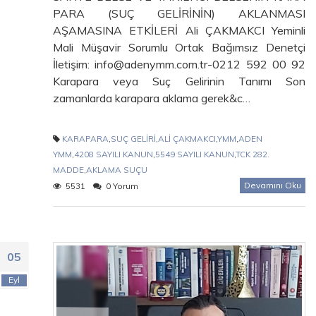
PARA (SUÇ GELİRİNİN) AKLANMASI
AŞAMASINA ETKİLERİ Ali ÇAKMAKCI Yeminli
Mali Müşavir Sorumlu Ortak Bağımsız Denetçi
İletişim: info@adenymm.com.tr-0212 592 00 92
Karapara veya Suç Gelirinin Tanımı Son
zamanlarda karapara aklama gerek&c…
KARAPARA
,
SUÇ GELİRİ
,
ALİ ÇAKMAKCI
,
YMM
,
ADEN
YMM
,
4208 SAYILI KANUN
,
5549 SAYILI KANUN
,
TCK 282.
MADDE
,
AKLAMA SUÇU
Devamını Oku
5531
0 Yorum
05
Eyl