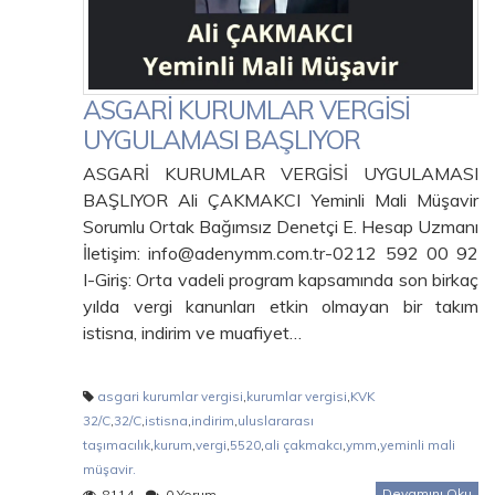
ASGARİ KURUMLAR VERGİSİ
UYGULAMASI BAŞLIYOR
ASGARİ KURUMLAR VERGİSİ UYGULAMASI
BAŞLIYOR Ali ÇAKMAKCI Yeminli Mali Müşavir
Sorumlu Ortak Bağımsız Denetçi E. Hesap Uzmanı
İletişim: info@adenymm.com.tr-0212 592 00 92
I-Giriş: Orta vadeli program kapsamında son birkaç
yılda vergi kanunları etkin olmayan bir takım
istisna, indirim ve muafiyet…
asgari kurumlar vergisi
,
kurumlar vergisi
,
KVK
32/C
,
32/C
,
istisna
,
indirim
,
uluslararası
taşımacılık
,
kurum
,
vergi
,
5520
,
ali çakmakcı
,
ymm
,
yeminli mali
müşavir.
Devamını Oku
8114
0 Yorum