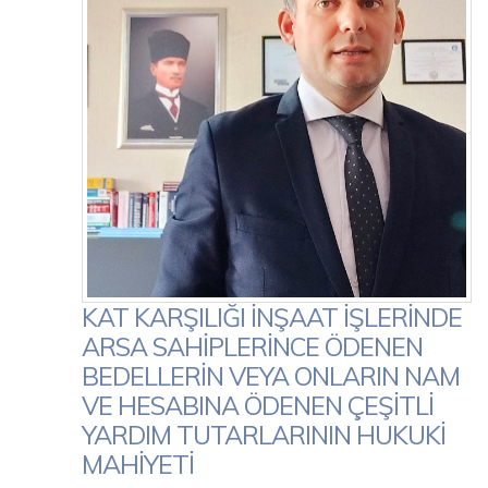
KAT KARŞILIĞI İNŞAAT İŞLERİNDE
ARSA SAHİPLERİNCE ÖDENEN
BEDELLERİN VEYA ONLARIN NAM
VE HESABINA ÖDENEN ÇEŞİTLİ
YARDIM TUTARLARININ HUKUKİ
MAHİYETİ