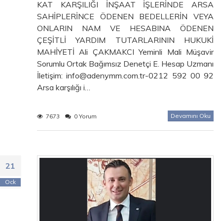
KAT KARŞILIĞI İNŞAAT İŞLERİNDE ARSA
SAHİPLERİNCE ÖDENEN BEDELLERİN VEYA
ONLARIN NAM VE HESABINA ÖDENEN
ÇEŞİTLİ YARDIM TUTARLARININ HUKUKİ
MAHİYETİ Ali ÇAKMAKCI Yeminli Mali Müşavir
Sorumlu Ortak Bağımsız Denetçi E. Hesap Uzmanı
İletişim: info@adenymm.com.tr-0212 592 00 92
Arsa karşılığı i…
Devamını Oku
7673
0 Yorum
21
Ock