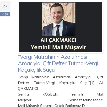
27
Ağs
“Vergi Matrahının Azaltılması
Amacıyla Çift Defter Tutma-Vergi
Kaçakçılık Suçu”
“Vergi Matrahının Azaltılması Amacıyla Çift
Defter Tutma-Vergi Kaçakçılık Suçu”[1] Ali
ÇAKMAKCI
Semra KÖSEER Yeminli Mali
Müşavir Serbest Muhasebeci
Mali Müşavir Sorumlu Ortak Bağımsız D…