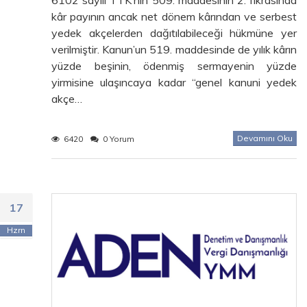
kâr payının ancak net dönem kârından ve serbest
yedek akçelerden dağıtılabileceği hükmüne yer
verilmiştir. Kanun’un 519. maddesinde de yılık kârın
yüzde beşinin, ödenmiş sermayenin yüzde
yirmisine ulaşıncaya kadar “genel kanuni yedek
akçe…
Devamını Oku
6420
0 Yorum
17
Hzrn