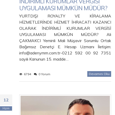
İNDİRİMLİ KURUMLAR VERGİSİ
UYGULAMASI MÜMKÜN MÜDÜR?
YURTDIŞI ROYALTY VE KİRALAMA
HİZMETLERİNDE HİZMET İHRACATI KAZANCI
OLARAK İNDİRİMLİ KURUMLAR VERGİSİ
UYGULAMASI MÜMKÜN MÜDÜR? Ali
ÇAKMAKCI Yeminli Mali Müşavir Sorumlu Ortak
Bağımsız Denetçi E. Hesap Uzmanı İletişim:
info@adenymm.com.tr-0212 592 00 92 7351
sayılı Kanunun 15. madde…
Devamını Oku
6794
0 Yorum
12
Hzrn