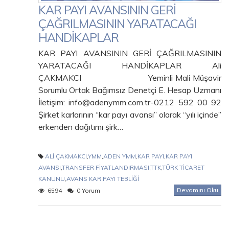
KAR PAYI AVANSININ GERİ
ÇAĞRILMASININ YARATACAĞI
HANDİKAPLAR
KAR PAYI AVANSININ GERİ ÇAĞRILMASININ
YARATACAĞI HANDİKAPLAR Ali
ÇAKMAKCI Yeminli Mali Müşavir
Sorumlu Ortak Bağımsız Denetçi E. Hesap Uzmanı
İletişim: info@adenymm.com.tr-0212 592 00 92
Şirket karlarının “kar payı avansı” olarak “yılı içinde”
erkenden dağıtımı şirk…
ALİ ÇAKMAKCI
,
YMM
,
ADEN YMM
,
KAR PAYI
,
KAR PAYI
AVANSI
,
TRANSFER FİYATLANDIRMASI
,
TTK
,
TÜRK TİCARET
KANUNU
,
AVANS KAR PAYI TEBLİĞİ
Devamını Oku
6594
0 Yorum