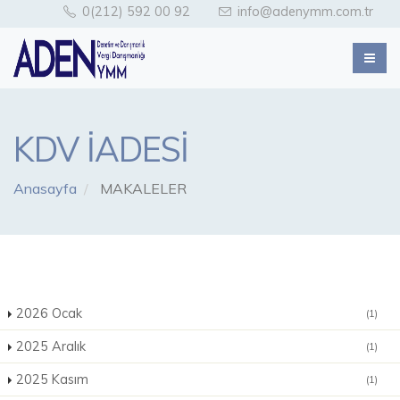
0(212) 592 00 92
info@adenymm.com.tr
KDV İADESİ
Anasayfa
MAKALELER
2026 Ocak
(1)
2025 Aralık
(1)
2025 Kasım
(1)