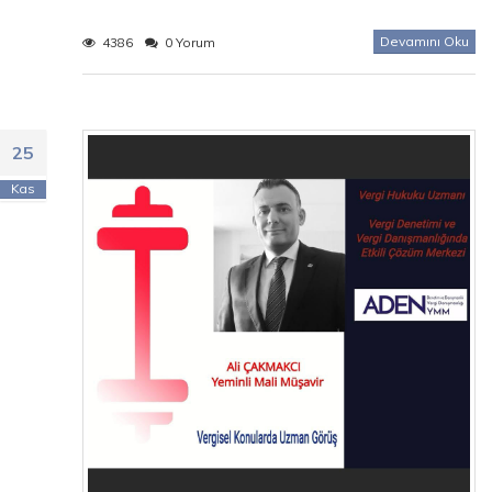
Devamını Oku
4386
0 Yorum
25
Kas