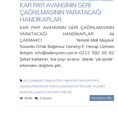
KAR PAYI AVANSININ GERİ
ÇAĞRILMASININ YARATACAĞI
HANDİKAPLAR
KAR PAYI AVANSININ GERİ ÇAĞRILMASININ
YARATACAĞI HANDİKAPLAR Ali
ÇAKMAKCI Yeminli Mali Müşavir
Sorumlu Ortak Bağımsız Denetçi E. Hesap Uzmanı
İletişim: info@adenymm.com.tr-0212 592 00 92
Şirket karlarının “kar payı avansı” olarak “yılı içinde”
erkenden dağıtımı şirk…
ALİ ÇAKMAKCI
,
YMM
,
ADEN YMM
,
KAR PAYI
,
KAR PAYI
AVANSI
,
TRANSFER FİYATLANDIRMASI
,
TTK
,
TÜRK TİCARET
KANUNU
,
AVANS KAR PAYI TEBLİĞİ
Devamını Oku
6599
0 Yorum