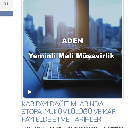
01
Tem
KAR PAYI DAĞITIMLARINDA
STOPAJ YÜKÜMLÜLÜĞÜ VE KAR
PAYI ELDE ETME TARİHLERİ
6102 sayılı TTK’nın 509. maddesinin 2. fıkrasında