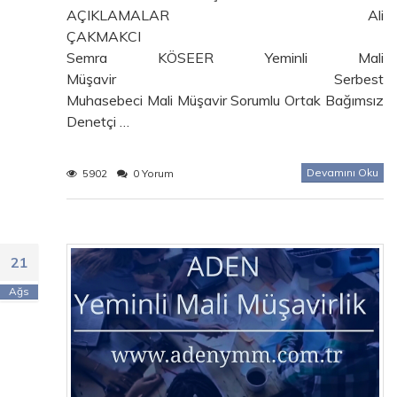
AÇIKLAMALAR Ali
ÇAKMAKCI
Semra KÖSEER Yeminli Mali
Müşavir Serbest
Muhasebeci Mali Müşavir Sorumlu Ortak Bağımsız
Denetçi …
Devamını Oku
5902
0 Yorum
21
Ağs