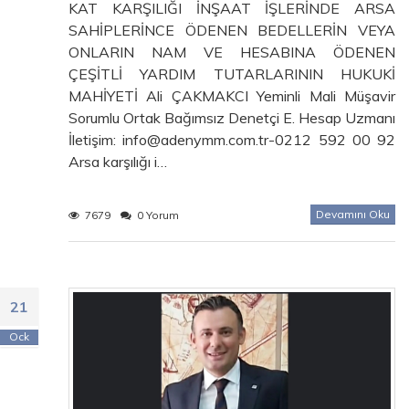
KAT KARŞILIĞI İNŞAAT İŞLERİNDE ARSA
SAHİPLERİNCE ÖDENEN BEDELLERİN VEYA
ONLARIN NAM VE HESABINA ÖDENEN
ÇEŞİTLİ YARDIM TUTARLARININ HUKUKİ
MAHİYETİ Ali ÇAKMAKCI Yeminli Mali Müşavir
Sorumlu Ortak Bağımsız Denetçi E. Hesap Uzmanı
İletişim: info@adenymm.com.tr-0212 592 00 92
Arsa karşılığı i…
Devamını Oku
7679
0 Yorum
21
Ock