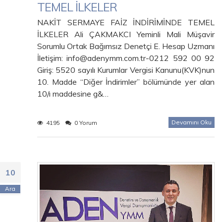
TEMEL İLKELER
NAKİT SERMAYE FAİZ İNDİRİMİNDE TEMEL
İLKELER Ali ÇAKMAKCI Yeminli Mali Müşavir
Sorumlu Ortak Bağımsız Denetçi E. Hesap Uzmanı
İletişim: info@adenymm.com.tr-0212 592 00 92
Giriş: 5520 sayılı Kurumlar Vergisi Kanunu(KVK)nun
10. Madde “Diğer İndirimler” bölümünde yer alan
10/ı maddesine g&…
Devamını Oku
4195
0 Yorum
10
Ara