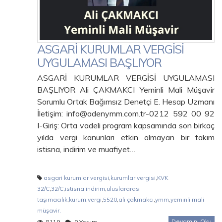
ASGARİ KURUMLAR VERGİSİ
UYGULAMASI BAŞLIYOR
ASGARİ KURUMLAR VERGİSİ UYGULAMASI
BAŞLIYOR Ali ÇAKMAKCI Yeminli Mali Müşavir
Sorumlu Ortak Bağımsız Denetçi E. Hesap Uzmanı
İletişim: info@adenymm.com.tr-0212 592 00 92
I-Giriş: Orta vadeli program kapsamında son birkaç
yılda vergi kanunları etkin olmayan bir takım
istisna, indirim ve muafiyet…
asgari kurumlar vergisi
,
kurumlar vergisi
,
KVK
32/C
,
32/C
,
istisna
,
indirim
,
uluslararası
taşımacılık
,
kurum
,
vergi
,
5520
,
ali çakmakcı
,
ymm
,
yeminli mali
müşavir.
Devamını Oku
8119
0 Yorum