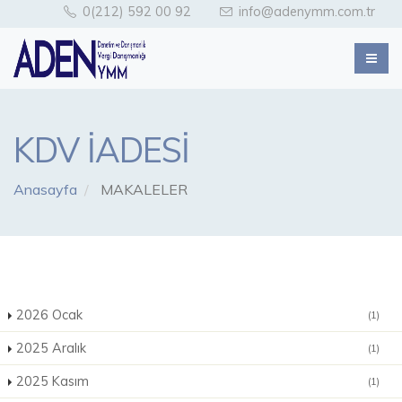
0(212) 592 00 92
info@adenymm.com.tr
KDV İADESİ
Anasayfa
MAKALELER
2026 Ocak
(1)
2025 Aralık
(1)
2025 Kasım
(1)