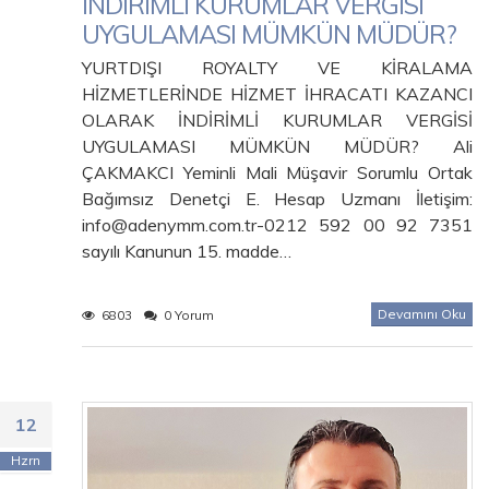
İNDİRİMLİ KURUMLAR VERGİSİ
UYGULAMASI MÜMKÜN MÜDÜR?
YURTDIŞI ROYALTY VE KİRALAMA
HİZMETLERİNDE HİZMET İHRACATI KAZANCI
OLARAK İNDİRİMLİ KURUMLAR VERGİSİ
UYGULAMASI MÜMKÜN MÜDÜR? Ali
ÇAKMAKCI Yeminli Mali Müşavir Sorumlu Ortak
Bağımsız Denetçi E. Hesap Uzmanı İletişim:
info@adenymm.com.tr-0212 592 00 92 7351
sayılı Kanunun 15. madde…
Devamını Oku
6803
0 Yorum
12
Hzrn