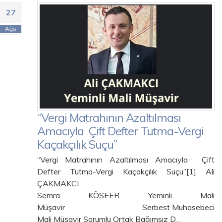
27
Ağs
“Vergi Matrahının Azaltılması
Amacıyla Çift Defter Tutma-Vergi
Kaçakçılık Suçu”
“Vergi Matrahının Azaltılması Amacıyla Çift
Defter Tutma-Vergi Kaçakçılık Suçu”[1] Ali
ÇAKMAKCI
Semra KÖSEER Yeminli Mali
Müşavir Serbest Muhasebeci
Mali Müşavir Sorumlu Ortak Bağımsız D…