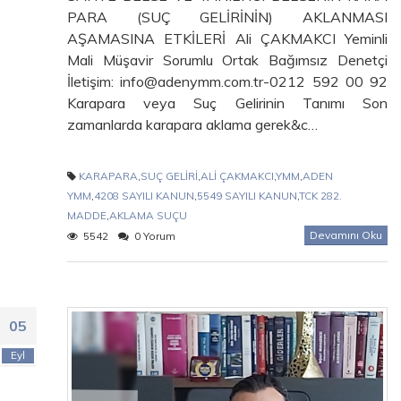
PARA (SUÇ GELİRİNİN) AKLANMASI
AŞAMASINA ETKİLERİ Ali ÇAKMAKCI Yeminli
Mali Müşavir Sorumlu Ortak Bağımsız Denetçi
İletişim: info@adenymm.com.tr-0212 592 00 92
Karapara veya Suç Gelirinin Tanımı Son
zamanlarda karapara aklama gerek&c…
KARAPARA
,
SUÇ GELİRİ
,
ALİ ÇAKMAKCI
,
YMM
,
ADEN
YMM
,
4208 SAYILI KANUN
,
5549 SAYILI KANUN
,
TCK 282.
MADDE
,
AKLAMA SUÇU
Devamını Oku
5542
0 Yorum
05
Eyl