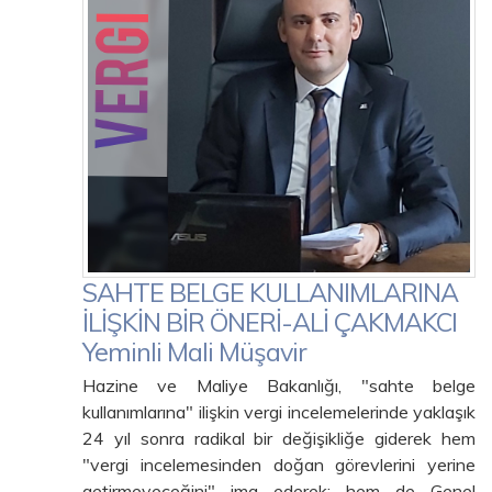
SAHTE BELGE KULLANIMLARINA
İLİŞKİN BİR ÖNERİ-ALİ ÇAKMAKCI
Yeminli Mali Müşavir
Hazine ve Maliye Bakanlığı, "sahte belge
kullanımlarına" ilişkin vergi incelemelerinde yaklaşık
24 yıl sonra radikal bir değişikliğe giderek hem
"vergi incelemesinden doğan görevlerini yerine
getirmeyeceğini" ima ederek; hem de Genel