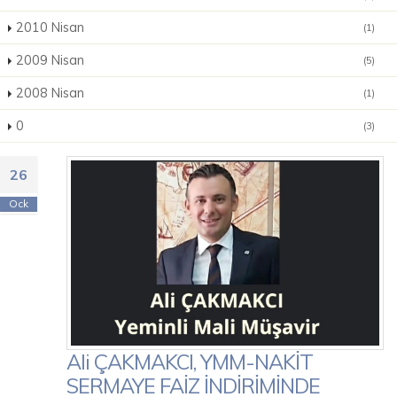
2010 Nisan
(1)
2009 Nisan
(5)
2008 Nisan
(1)
0
(3)
26
Ock
Ali ÇAKMAKCI, YMM-NAKİT
SERMAYE FAİZ İNDİRİMİNDE