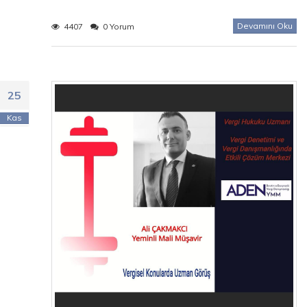
Devamını Oku
4407
0 Yorum
25
Kas