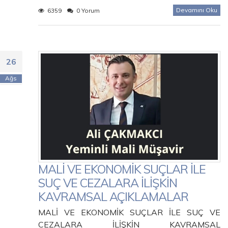
Devamını Oku
6359
0 Yorum
26
Ağs
MALİ VE EKONOMİK SUÇLAR İLE
SUÇ VE CEZALARA İLİŞKİN
KAVRAMSAL AÇIKLAMALAR
MALİ VE EKONOMİK SUÇLAR İLE SUÇ VE
CEZALARA İLİŞKİN KAVRAMSAL