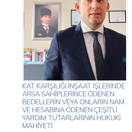
KAT KARŞILIĞI İNŞAAT İŞLERİNDE
ARSA SAHİPLERİNCE ÖDENEN
BEDELLERİN VEYA ONLARIN NAM
VE HESABINA ÖDENEN ÇEŞİTLİ
YARDIM TUTARLARININ HUKUKİ
MAHİYETİ