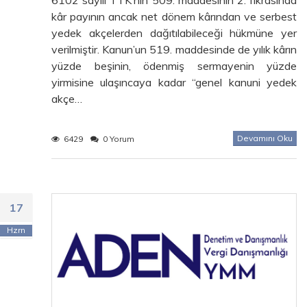
kâr payının ancak net dönem kârından ve serbest
yedek akçelerden dağıtılabileceği hükmüne yer
verilmiştir. Kanun’un 519. maddesinde de yılık kârın
yüzde beşinin, ödenmiş sermayenin yüzde
yirmisine ulaşıncaya kadar “genel kanuni yedek
akçe…
Devamını Oku
6429
0 Yorum
17
Hzrn