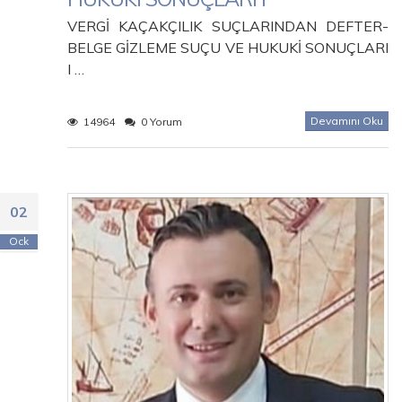
VERGİ KAÇAKÇILIK SUÇLARINDAN DEFTER-
BELGE GİZLEME SUÇU VE HUKUKİ SONUÇLARI
I …
Devamını Oku
14964
0 Yorum
02
Ock