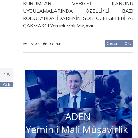
KURUMLAR VERGİSİ KANUNU
UYGULAMALARINDA ÖZELLİKLİ BAZI
KONULARDA İDARENİN SON ÖZELGELERİ Ali
ÇAKMAKCI Yeminli Mali Müşavir …
Devamını Oku
15134
0 Yorum
18
Ock