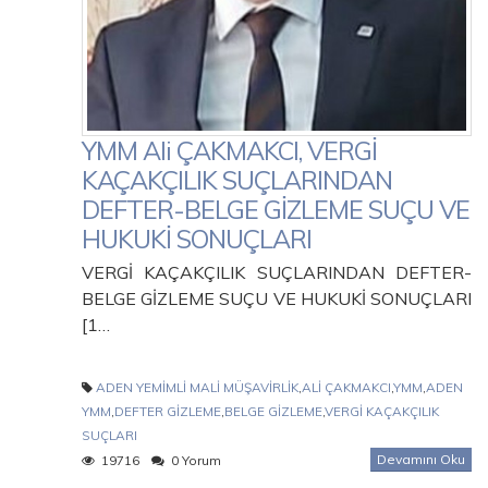
YMM Ali ÇAKMAKCI, VERGİ
KAÇAKÇILIK SUÇLARINDAN
DEFTER-BELGE GİZLEME SUÇU VE
HUKUKİ SONUÇLARI
VERGİ KAÇAKÇILIK SUÇLARINDAN DEFTER-
BELGE GİZLEME SUÇU VE HUKUKİ SONUÇLARI
[1…
ADEN YEMİMLİ MALİ MÜŞAVİRLİK
,
ALİ ÇAKMAKCI
,
YMM
,
ADEN
YMM
,
DEFTER GİZLEME
,
BELGE GİZLEME
,
VERGİ KAÇAKÇILIK
SUÇLARI
Devamını Oku
19716
0 Yorum