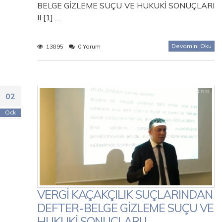
BELGE GİZLEME SUÇU VE HUKUKİ SONUÇLARI
II [1] …
Devamını Oku
13895
0 Yorum
02
Ock
VERGİ KAÇAKÇILIK SUÇLARINDAN
DEFTER-BELGE GİZLEME SUÇU VE
HUKUKİ SONUÇLARI I