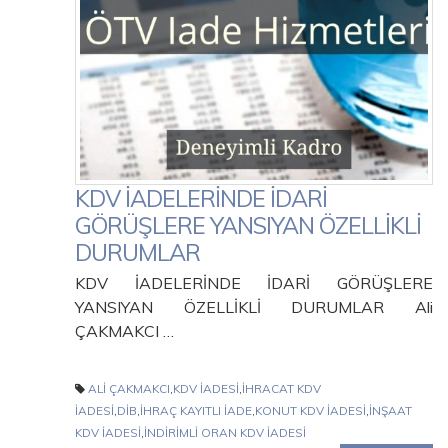
KDV İADELERİNDE İDARİ
GÖRÜŞLERE YANSIYAN ÖZELLİKLİ
DURUMLAR
KDV İADELERİNDE İDARİ GÖRÜŞLERE
YANSIYAN ÖZELLİKLİ DURUMLAR Ali
ÇAKMAKCI …
ALİ ÇAKMAKCI
,
KDV İADESİ
,
İHRACAT KDV
İADESİ
,
DİB
,
İHRAÇ KAYITLI İADE
,
KONUT KDV İADESİ
,
İNŞAAT
KDV İADESİ
,
İNDİRİMLİ ORAN KDV İADESİ