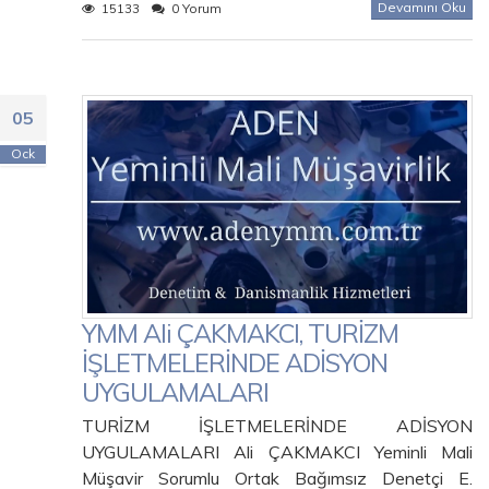
Devamını Oku
15133
0 Yorum
05
Ock
YMM Ali ÇAKMAKCI, TURİZM
İŞLETMELERİNDE ADİSYON
UYGULAMALARI
TURİZM İŞLETMELERİNDE ADİSYON
UYGULAMALARI Ali ÇAKMAKCI Yeminli Mali
Müşavir Sorumlu Ortak Bağımsız Denetçi E.