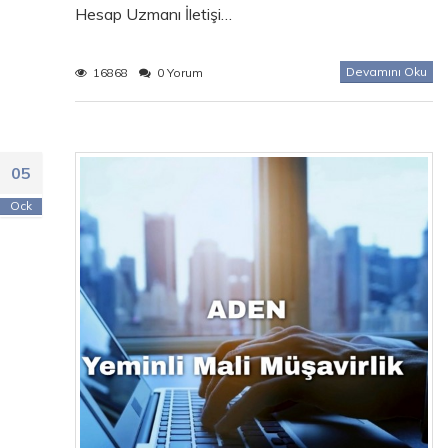
Hesap Uzmanı İletişi…
Devamını Oku
16868
0 Yorum
05
Ock