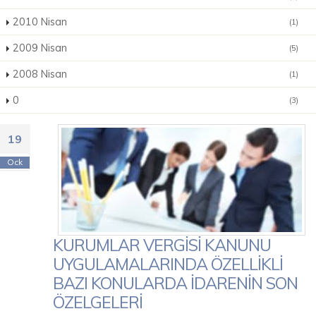
2010 Nisan
(1)
2009 Nisan
(5)
2008 Nisan
(1)
0
(3)
19
Ock
KURUMLAR VERGİSİ KANUNU
UYGULAMALARINDA ÖZELLİKLİ
BAZI KONULARDA İDARENİN SON
ÖZELGELERİ