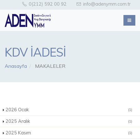
0(212) 592 00 92
info@adenymm.com.tr
KDV İADESİ
Anasayfa
MAKALELER
2026 Ocak
(1)
2025 Aralık
(1)
2025 Kasım
(1)