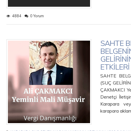
4884
0 Yorum
SAHTE BE
BELGENİ
GELİRİN
ETKİLERİ
SAHTE BELG
(SUÇ GELİRİ
ÇAKMAKCI Yem
Denetçi İlet
Karapara vey
karapara akla