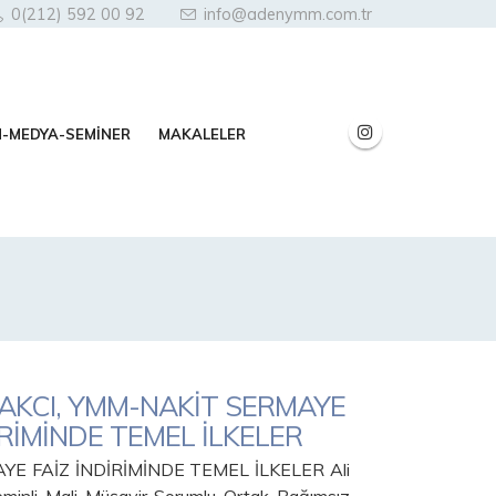
0(212) 592 00 92
info@adenymm.com.tr
N-MEDYA-SEMİNER
MAKALELER
MAKCI, YMM-NAKİT SERMAYE
İRİMİNDE TEMEL İLKELER
YE FAİZ İNDİRİMİNDE TEMEL İLKELER Ali