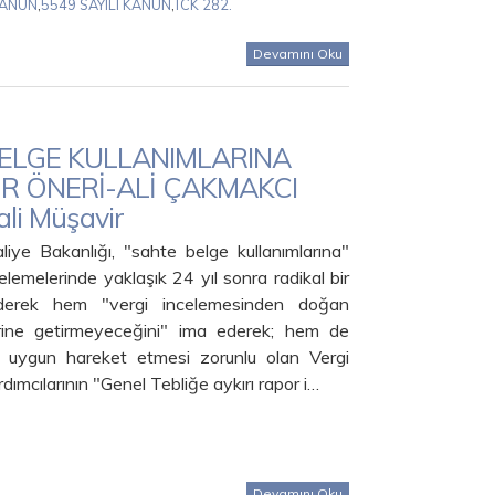
KANUN
,
5549 SAYILI KANUN
,
TCK 282.
Devamını Oku
ELGE KULLANIMLARINA
BİR ÖNERİ-ALİ ÇAKMAKCI
ali Müşavir
iye Bakanlığı, "sahte belge kullanımlarına"
ncelemelerinde yaklaşık 24 yıl sonra radikal bir
giderek hem "vergi incelemesinden doğan
erine getirmeyeceğini" ima ederek; hem de
 uygun hareket etmesi zorunlu olan Vergi
rdımcılarının "Genel Tebliğe aykırı rapor i…
Devamını Oku