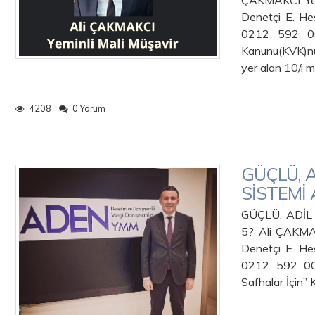
ÇAKMAKCI Yem
Denetçi E. He
0212 592 00 
Kanunu(KVK)nu
yer alan 10/ı
4208
0 Yorum
GÜÇLÜ, A
SİSTEMİ 
GÜÇLÜ, ADİL
5? Ali ÇAKMAK
Denetçi E. He
0212 592 00 
Safhalar İçin”