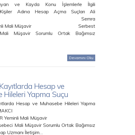
yan ve Kayda Konu İşlemlerle İlgili
Kişiler Adına Hesap Açma Suçları Ali
MAKCI Semra
eminli Mali Müşavir Serbest
Mali Müşavir Sorumlu Ortak Bağımsız
Devamını Oku
 Kayıtlarda Hesap ve
 Hileleri Yapma Suçu
ıtlarda Hesap ve Muhasebe Hileleri Yapma
 Ali ÇAKMAKCI
SEER Yeminli Mali Müşavir
ebeci Mali Müşavir Sorumlu Ortak Bağımsız
sap Uzmanı İletişim…