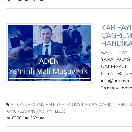
KAR PAYI
ÇAĞRILM
HANDİK
KAR PAYI 
YARATA
ÇAKMAKCI 
Ortak Bağım
info@adenymm
“kar payı avans
ALİ ÇAKMAKCI
,
YMM
,
ADEN YMM
,
KAR PAYI
,
KAR PAYI AVANSI
,
TRANSFER
KANUNU
,
AVANS KAR PAYI TEBLİĞİ
6606
0 Yorum