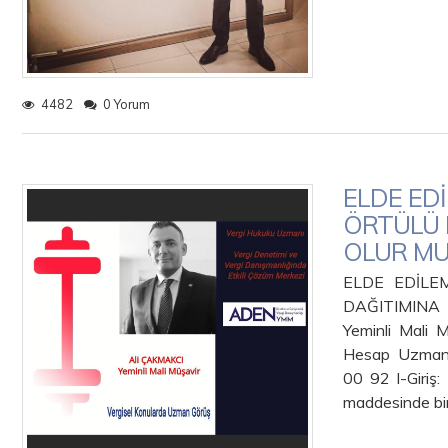
4482
0 Yorum
ELDE ED
ÖRTÜLÜ 
OLUR MU
ELDE EDİLE
DAĞITIMIN
Yeminli Mali 
Hesap Uzmanı
00 92 I-Giriş:
maddesinde bi