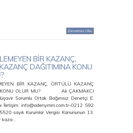
Devamını Oku
İLEMEYEN BİR KAZANÇ,
KAZANÇ DAĞITIMINA KONU
?
MEYEN BİR KAZANÇ, ÖRTÜLÜ KAZANÇ
A KONU OLUR MU? Ali ÇAKMAKCI
Müşavir Sorumlu Ortak Bağımsız Denetçi E.
 İletişim: info@adenymm.com.tr-0212 592
 5520 sayılı Kurumlar Vergisi Kanununun 13.
r kaza…