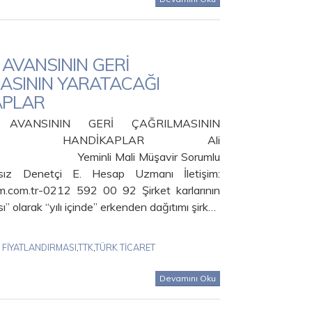
 AVANSININ GERİ
ASININ YARATACAĞI
APLAR
AVANSININ GERİ ÇAĞRILMASININ
CAĞI HANDİKAPLAR Ali
Yeminli Mali Müşavir Sorumlu
sız Denetçi E. Hesap Uzmanı İletişim:
.com.tr-0212 592 00 92 Şirket karlarının
ı” olarak “yılı içinde” erkenden dağıtımı şirk…
 FİYATLANDIRMASI
,
TTK
,
TÜRK TİCARET
Devamını Oku