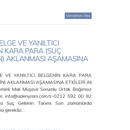
Devamını Oku
LGE VE YANILTICI
N KARA PARA (SUÇ
İN) AKLANMASI AŞAMASINA
E VE YANILTICI BELGENİN KARA PARA
NİN) AKLANMASI AŞAMASINA ETKİLERİ Ali
inli Mali Müşavir Sorumlu Ortak Bağımsız
işim: info@adenymm.com.tr-0212 592 00 92
a Suç Gelirinin Tanımı Son zamanlarda
ma gerek&c…