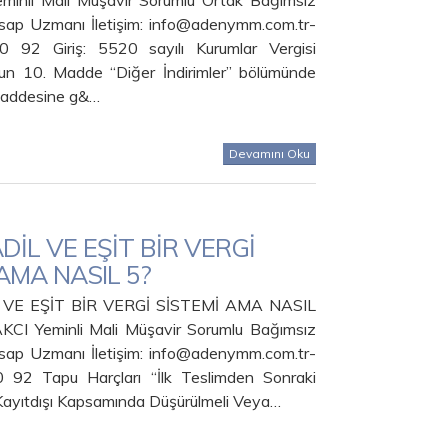
inli Mali Müşavir Sorumlu Ortak Bağımsız
sap Uzmanı İletişim: info@adenymm.com.tr-
92 Giriş: 5520 sayılı Kurumlar Vergisi
n 10. Madde “Diğer İndirimler” bölümünde
 maddesine g&…
Devamını Oku
DİL VE EŞİT BİR VERGİ
AMA NASIL 5?
 VE EŞİT BİR VERGİ SİSTEMİ AMA NASIL
CI Yeminli Mali Müşavir Sorumlu Bağımsız
sap Uzmanı İletişim: info@adenymm.com.tr-
92 Tapu Harçları “İlk Teslimden Sonraki
 Kayıtdışı Kapsamında Düşürülmeli Veya…