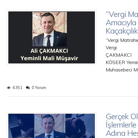
“Vergi Ma
Amacıyla 
Kaçakçılı
“Vergi Matrahı
Vergi K
ÇAK
KÖSEER Y
Muhasebeci Ma
6351
0 Yorum
Gerçek O
İşlemlerle
Adına He