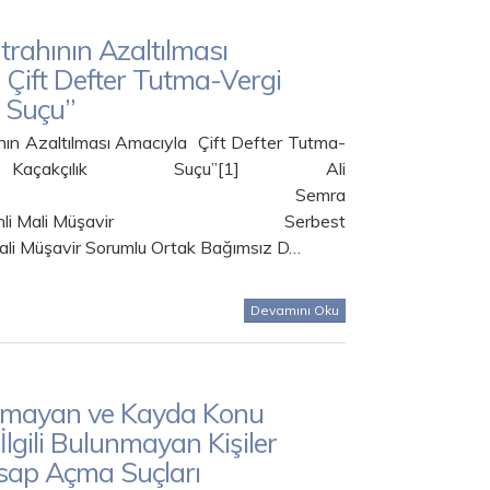
trahının Azaltılması
Çift Defter Tutma-Vergi
k Suçu”
nın Azaltılması Amacıyla Çift Defter Tutma-
açakçılık Suçu”[1] Ali
MAKCI Semra
eminli Mali Müşavir Serbest
li Müşavir Sorumlu Ortak Bağımsız D…
Devamını Oku
lmayan ve Kayda Konu
 İlgili Bulunmayan Kişiler
sap Açma Suçları