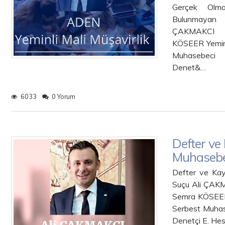
Gerçek Olma
Bulunmayan 
ÇAK
KÖSEER Y
Muhasebeci 
Denet&…
6033
0 Yorum
Defter ve
Muhasebe
Defter ve Kay
Suçu
Semra KÖ
Serbest Muhas
Denetçi E. He