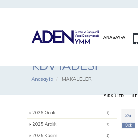
ANASAYFA
KDV İADESİ
Anasayfa
MAKALELER
SİRKÜLER
İLE
2026 Ocak
(1)
26
2025 Aralık
(1)
Ock
2025 Kasım
(1)