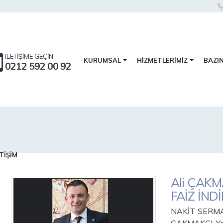
ILETİŞİME GEÇİN
BAZI
KURUMSAL
HİZMETLERİMİZ
0212 592 00 92
TİŞİM
Ali ÇAK
FAİZ İND
NAKİT SERMA