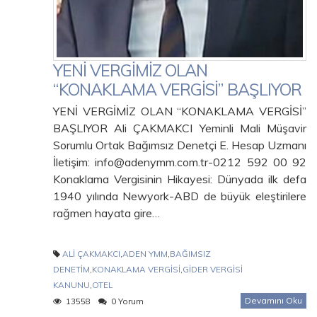
YENİ VERGİMİZ OLAN
“KONAKLAMA VERGİSİ” BAŞLIYOR
YENİ VERGİMİZ OLAN “KONAKLAMA VERGİSİ”
BAŞLIYOR Ali ÇAKMAKCI Yeminli Mali Müşavir
Sorumlu Ortak Bağımsız Denetçi E. Hesap Uzmanı
İletişim: info@adenymm.com.tr-0212 592 00 92
Konaklama Vergisinin Hikayesi: Dünyada ilk defa
1940 yılında Newyork-ABD de büyük eleştirilere
rağmen hayata gire…
ALİ ÇAKMAKCI
,
ADEN YMM
,
BAĞIMSIZ
DENETİM
,
KONAKLAMA VERGİSİ
,
GİDER VERGİSİ
KANUNU
,
OTEL
Devamını Oku
13558
0 Yorum