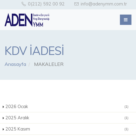
0(212) 592 00 92
info@adenymm.com.tr
KDV İADESİ
Anasayfa
MAKALELER
2026 Ocak
(1)
2025 Aralık
(1)
2025 Kasım
(1)