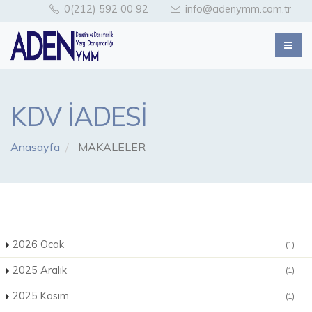
0(212) 592 00 92
info@adenymm.com.tr
KDV İADESİ
Anasayfa
MAKALELER
2026 Ocak
(1)
2025 Aralık
(1)
2025 Kasım
(1)