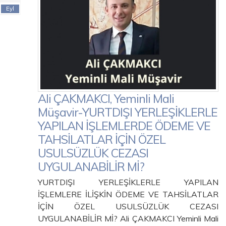
Eyl
Ali ÇAKMAKCI, Yeminli Mali
Müşavir-YURTDIŞI YERLEŞİKLERLE
YAPILAN İŞLEMLERDE ÖDEME VE
TAHSİLATLAR İÇİN ÖZEL
USULSÜZLÜK CEZASI
UYGULANABİLİR Mİ?
YURTDIŞI YERLEŞİKLERLE YAPILAN
İŞLEMLERE İLİŞKİN ÖDEME VE TAHSİLATLAR
İÇİN ÖZEL USULSÜZLÜK CEZASI
UYGULANABİLİR Mİ? Ali ÇAKMAKCI Yeminli Mali