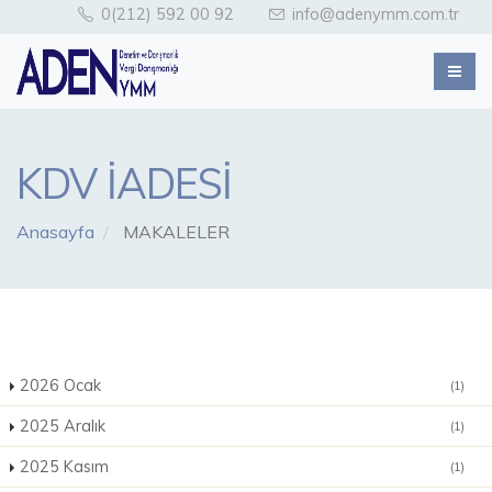
0(212) 592 00 92
info@adenymm.com.tr
KDV İADESİ
Anasayfa
MAKALELER
2026 Ocak
(1)
2025 Aralık
(1)
2025 Kasım
(1)