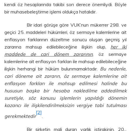
kendi öz hesaplarında takibi son derece önemliydi. Böyle
bir muhasebeleştirme işlemi oldukça hatalıdır.
Bir idari görüşe göre VUK’nun mükerrer 298. ve
geçici 25. maddeleri hükümleri, öz sermaye kalemlerine ait
enflasyon farklarının düzeltme sonucu oluşan geçmiş yıl
zararına mahsup edilebileceğine ilişkin olup,
her iki
maddede de cari dönem zararının
, öz sermaye
kalemlerine ait enflasyon farkları ile mahsup edilebileceğine
ilişkin herhangi bir hüküm bulunmamaktadır.
Bu nedenle,
cari döneme ait zararın, öz sermaye kalemlerine ait
enflasyon farkları ile mahsup edilmesi halinde bu
hususun başka bir hesaba nakledilme addedilmek
suretiyle, söz konusu işlemlerin yapıldığı dönemin
kazancı ile ilişkilendirilmeksizin vergiye tabi tutulması
[2]
gerekmektedir
.
Bir şirketin mali duran varlık iştirakinin, 20...