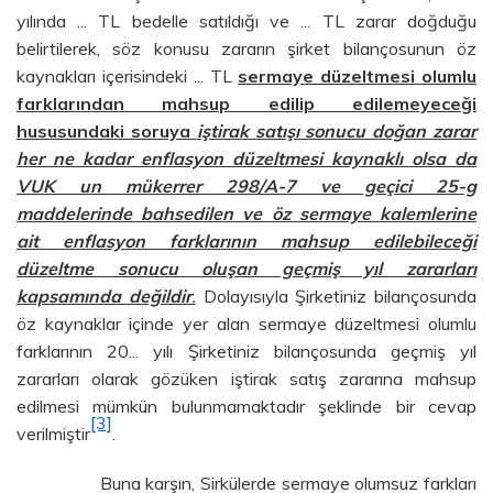
yılında ... TL bedelle satıldığı ve ... TL zarar doğduğu
belirtilerek, söz konusu zararın şirket bilançosunun öz
kaynakları içerisindeki ... TL
sermaye düzeltmesi olumlu
farklarından mahsup edilip edilemeyeceği
hususundaki soruya
iştirak satışı sonucu doğan zarar
her ne kadar enflasyon düzeltmesi kaynaklı olsa da
VUK un mükerrer 298/A-7 ve geçici 25-g
maddelerinde bahsedilen ve öz sermaye kalemlerine
ait enflasyon farklarının mahsup edilebileceği
düzeltme sonucu oluşan geçmiş yıl zararları
kapsamında değildir
.
Dolayısıyla Şirketiniz bilançosunda
öz kaynaklar içinde yer alan sermaye düzeltmesi olumlu
farklarının 20... yılı Şirketiniz bilançosunda geçmiş yıl
zararları olarak gözüken iştirak satış zararına mahsup
edilmesi mümkün bulunmamaktadır şeklinde bir cevap
[3]
verilmiştir
.
Buna karşın, Sirkülerde sermaye olumsuz farkları