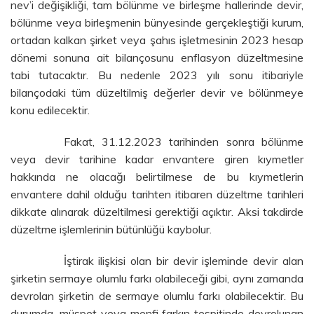
nev’i değişikliği, tam bölünme ve birleşme hallerinde devir,
bölünme veya birleşmenin bünyesinde gerçekleştiği kurum,
ortadan kalkan şirket veya şahıs işletmesinin 2023 hesap
dönemi sonuna ait bilançosunu enflasyon düzeltmesine
tabi tutacaktır. Bu nedenle 2023 yılı sonu itibariyle
bilançodaki tüm düzeltilmiş değerler devir ve bölünmeye
konu edilecektir.
Fakat, 31.12.2023 tarihinden sonra bölünme
veya devir tarihine kadar envantere giren kıymetler
hakkında ne olacağı belirtilmese de bu kıymetlerin
envantere dahil olduğu tarihten itibaren düzeltme tarihleri
dikkate alınarak düzeltilmesi gerektiği açıktır. Aksi takdirde
düzeltme işlemlerinin bütünlüğü kaybolur.
İştirak ilişkisi olan bir devir işleminde devir alan
şirketin sermaye olumlu farkı olabileceği gibi, aynı zamanda
devrolan şirketin de sermaye olumlu farkı olabilecektir. Bu
durumda, müspet veya menfi farkın tespitinde devrolunan