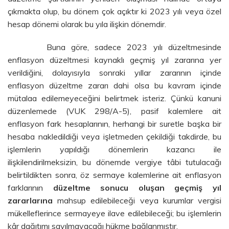
çıkmakta olup, bu dönem çok açıktır ki 2023 yılı veya özel
hesap dönemi olarak bu yıla ilişkin dönemdir.
Buna göre, sadece 2023 yılı düzeltmesinde
enflasyon düzeltmesi kaynaklı geçmiş yıl zararına yer
verildiğini, dolayısıyla sonraki yıllar zararının içinde
enflasyon düzeltme zararı dahi olsa bu kavram içinde
mütalaa edilemeyeceğini belirtmek isteriz. Çünkü kanuni
düzenlemede (VUK 298/A-5), pasif kalemlere ait
enflasyon fark hesaplarının, herhangi bir suretle başka bir
hesaba nakledildiği veya işletmeden çekildiği takdirde, bu
işlemlerin yapıldığı dönemlerin kazancı ile
ilişkilendirilmeksizin, bu dönemde vergiye tâbi tutulacağı
belirtildikten sonra, öz sermaye kalemlerine ait enflasyon
farklarının
düzeltme sonucu oluşan geçmiş yıl
zararlarına
mahsup edilebileceği veya kurumlar vergisi
mükelleflerince sermayeye ilave edilebileceği; bu işlemlerin
kâr dağıtımı sayılmayacağı hükme bağlanmıştır.