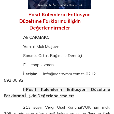
Pasif Kalemlerin Enflasyon
Düzeltme Farklarına İlişkin
Değerlendirmeler
Ali ÇAKMAKCI
Yeminli Mali Müşavir
Sorumlu Ortak Bağımsız Denetçi
E. Hesap Uzmanı
İletişim:
info@adenymm.com.tr-0212
592 00 92
I-Pasif Kalemlerin Enflasyon Düzeltme
Farklarına İlişkin Değerlendirmeler:
213 sayılı Vergi Usul Kanunu(VUK)’nun mük.
298. maddesine göre pasif kalemlere ait enflasyon fark