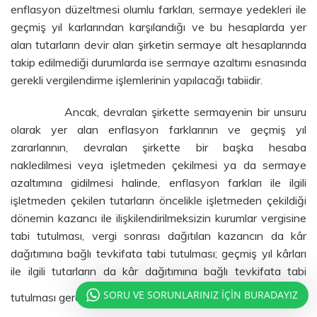
enflasyon düzeltmesi olumlu farkları, sermaye yedekleri ile
geçmiş yıl karlarından karşılandığı ve bu hesaplarda yer
alan tutarların devir alan şirketin sermaye alt hesaplarında
takip edilmediği durumlarda ise sermaye azaltımı esnasında
gerekli vergilendirme işlemlerinin yapılacağı tabiidir.
Ancak, devralan şirkette sermayenin bir unsuru
olarak yer alan enflasyon farklarının ve geçmiş yıl
zararlarının, devralan şirkette bir başka hesaba
nakledilmesi veya işletmeden çekilmesi ya da sermaye
azaltımına gidilmesi halinde, enflasyon farkları ile ilgili
işletmeden çekilen tutarların öncelikle işletmeden çekildiği
dönemin kazancı ile ilişkilendirilmeksizin kurumlar vergisine
tabi tutulması, vergi sonrası dağıtılan kazancın da kâr
dağıtımına bağlı tevkifata tabi tutulması; geçmiş yıl kârları
ile ilgili tutarların da kâr dağıtımına bağlı tevkifata tabi
[6]
SORU VE SORUNLARINIZ İÇİN BURADAYIZ
tutulması gerekmektedir
.