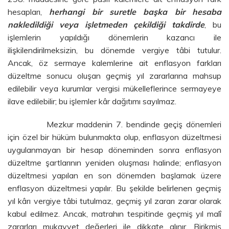
hesapları,
herhangi bir suretle başka bir hesaba
nakledildiği
veya işletmeden çekildiği takdirde
, bu
işlemlerin yapıldığı dönemlerin kazancı ile
ilişkilendirilmeksizin, bu dönemde vergiye tâbi tutulur.
Ancak, öz sermaye kalemlerine ait enflasyon farkları
düzeltme sonucu oluşan geçmiş yıl zararlarına mahsup
edilebilir veya kurumlar vergisi mükelleflerince sermayeye
ilave edilebilir; bu işlemler kâr dağıtımı sayılmaz.
Mezkur maddenin 7. bendinde geçiş dönemleri
için özel bir hüküm bulunmakta olup, enflasyon düzeltmesi
uygulanmayan bir hesap döneminden sonra enflasyon
düzeltme şartlarının yeniden oluşması halinde; enflasyon
düzeltmesi yapılan en son dönemden başlamak üzere
enflasyon düzeltmesi yapılır. Bu şekilde belirlenen geçmiş
yıl kârı vergiye tâbi tutulmaz, geçmiş yıl zararı zarar olarak
kabul edilmez. Ancak, matrahın tespitinde geçmiş yıl malî
zararları mukayyet değerleri ile dikkate alınır. Birikmiş