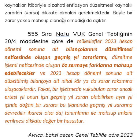
kaynakları itibariyle bizahati enflasyon düzeltmesi kaynaklı
zararları (varsa) dikkate almaları gerekmektedir. Böyle bir
zarar yoksa mahsup olanağı olmadığı da açıktır.
555 Sıra
No.lu
VUK Genel Tebliğinin
30/4 maddesine göre de
mükellefler 2023 hesap
dönemi sonuna ait
bilançolarının düzeltilmesi
neticesinde oluşan geçmiş yıl zararlarını,
düzeltme
işlemi neticesinde oluşan
öz sermaye farklarına mahsup
edebilecekler
ve 2023 hesap dönemi sonuna ait
düzeltilmiş bilançoya ait nihai kâr ya da zarar rakamına
ulaşacaklardır. Fakat, bir işletmede vukubulan zarar ancak
ertesi yıl onun için geçmiş yıl zararı olabilirken aynı yıl
içinde doğan bir zarara bu (kanunda geçmiş yıl zararına
devredilir ibaresi olsa da) tanımlama ile mahsup imkanı
verilmesi dikkate değer bir husustur.
Ayrıca, bahsi geçen Genel Tebliğe göre 2023