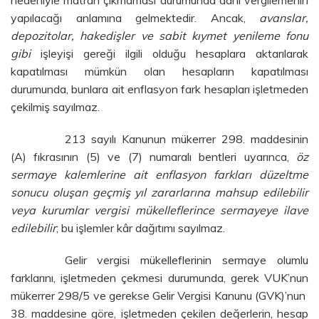
nedeniyle matrah çıkmaması durumunda dahi vergilemenin
yapılacağı anlamına gelmektedir. Ancak,
avanslar,
depozitolar, hakedişler ve sabit kıymet yenileme fonu
gibi
işleyişi gereği ilgili olduğu hesaplara aktarılarak
kapatılması mümkün olan hesapların kapatılması
durumunda, bunlara ait enflasyon fark hesapları işletmeden
çekilmiş sayılmaz.
213 sayılı Kanunun mükerrer 298. maddesinin
(A) fıkrasının (5) ve (7) numaralı bentleri uyarınca,
öz
sermaye kalemlerine ait enflasyon farkları düzeltme
sonucu oluşan geçmiş yıl zararlarına mahsup edilebilir
veya kurumlar vergisi mükelleflerince sermayeye ilave
edilebilir
; bu işlemler kâr dağıtımı sayılmaz.
Gelir vergisi mükelleflerinin sermaye olumlu
farklarını, işletmeden çekmesi durumunda, gerek VUK’nun
mükerrer 298/5 ve gerekse Gelir Vergisi Kanunu (GVK)’nun
38. maddesine göre, işletmeden çekilen değerlerin, hesap