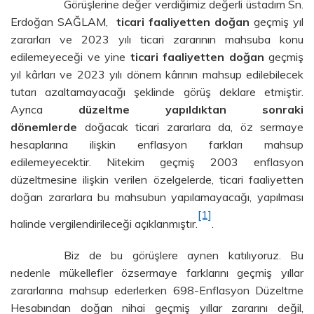
Görüşlerine değer verdiğimiz değerli üstadım Sn.
Erdoğan SAĞLAM,
ticari faaliyetten doğan
geçmiş yıl
zararları ve 2023 yılı ticari zararının mahsuba konu
edilemeyeceği ve yine
ticari faaliyetten doğan
geçmiş
yıl kârları ve 2023 yılı dönem kârının mahsup edilebilecek
tutarı azaltamayacağı şeklinde görüş deklare etmiştir.
Ayrıca
düzeltme yapıldıktan sonraki
dönemlerde
doğacak ticari zararlara da, öz sermaye
hesaplarına ilişkin enflasyon farkları mahsup
edilemeyecektir. Nitekim geçmiş 2003 enflasyon
düzeltmesine ilişkin verilen özelgelerde, ticari faaliyetten
doğan zararlara bu mahsubun yapılamayacağı, yapılması
[1]
halinde vergilendirileceği açıklanmıştır.
.
Biz de bu görüşlere aynen katılıyoruz. Bu
nedenle mükellefler özsermaye farklarını geçmiş yıllar
zararlarına mahsup ederlerken 698-Enflasyon Düzeltme
Hesabından doğan nihai geçmiş yıllar zararını değil,