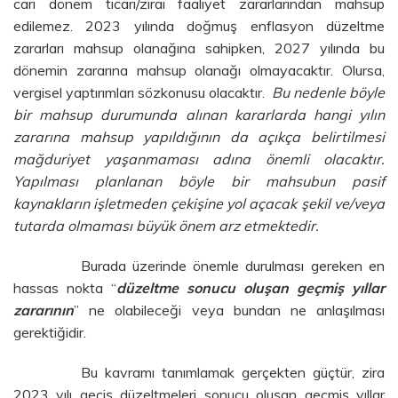
cari dönem ticari/zirai faaliyet zararlarından mahsup
edilemez. 2023 yılında doğmuş enflasyon düzeltme
zararları mahsup olanağına sahipken, 2027 yılında bu
dönemin zararına mahsup olanağı olmayacaktır. Olursa,
vergisel yaptırımları sözkonusu olacaktır.
Bu nedenle böyle
bir mahsup durumunda alınan kararlarda hangi yılın
zararına mahsup yapıldığının da açıkça belirtilmesi
mağduriyet yaşanmaması adına önemli olacaktır.
Yapılması planlanan böyle bir mahsubun pasif
kaynakların işletmeden çekişine yol açacak şekil ve/veya
tutarda olmaması büyük önem arz etmektedir.
Burada üzerinde önemle durulması gereken en
hassas nokta “
düzeltme sonucu oluşan geçmiş yıllar
zararının
” ne olabileceği veya bundan ne anlaşılması
gerektiğidir.
Bu kavramı tanımlamak gerçekten güçtür, zira
2023 yılı geçiş düzeltmeleri sonucu oluşan geçmiş yıllar