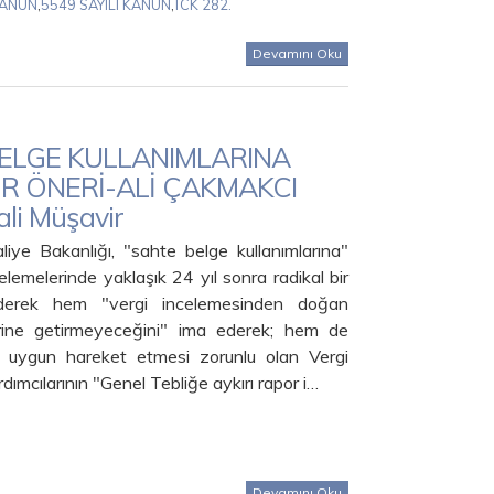
KANUN
,
5549 SAYILI KANUN
,
TCK 282.
Devamını Oku
ELGE KULLANIMLARINA
BİR ÖNERİ-ALİ ÇAKMAKCI
ali Müşavir
iye Bakanlığı, "sahte belge kullanımlarına"
ncelemelerinde yaklaşık 24 yıl sonra radikal bir
giderek hem "vergi incelemesinden doğan
erine getirmeyeceğini" ima ederek; hem de
 uygun hareket etmesi zorunlu olan Vergi
rdımcılarının "Genel Tebliğe aykırı rapor i…
Devamını Oku