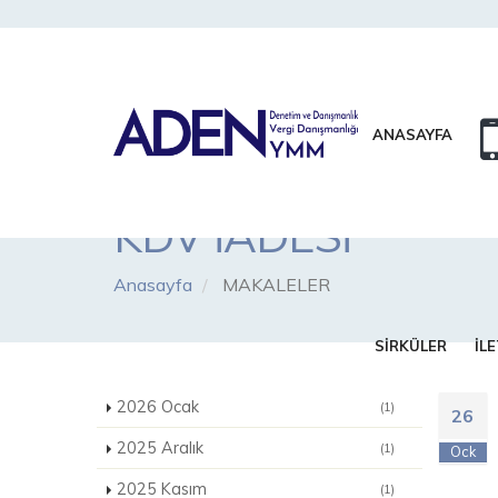
ANASAYFA
KDV İADESİ
Anasayfa
MAKALELER
SİRKÜLER
İLE
2026 Ocak
(1)
26
2025 Aralık
(1)
Ock
2025 Kasım
(1)