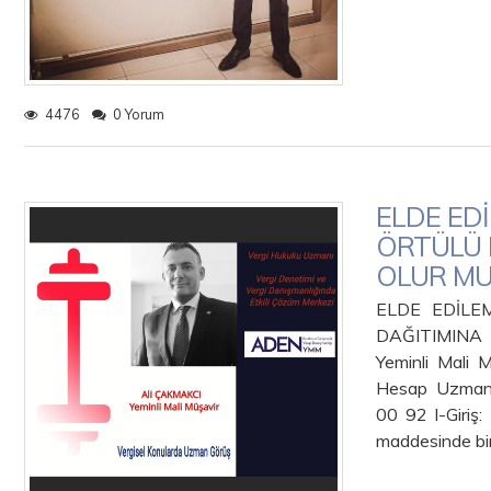
4476
0 Yorum
ELDE ED
ÖRTÜLÜ 
OLUR MU
ELDE EDİLE
DAĞITIMIN
Yeminli Mali 
Hesap Uzmanı
00 92 I-Giriş:
maddesinde bi