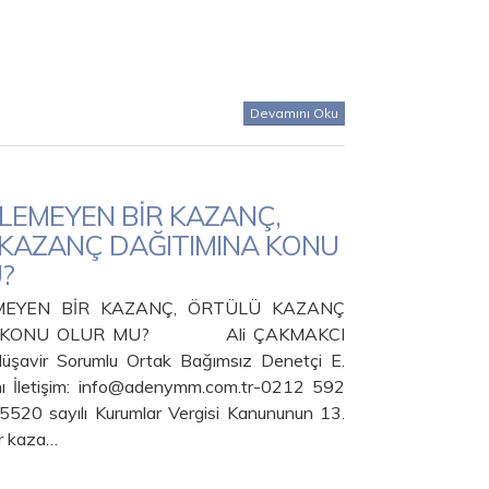
Devamını Oku
İLEMEYEN BİR KAZANÇ,
KAZANÇ DAĞITIMINA KONU
?
MEYEN BİR KAZANÇ, ÖRTÜLÜ KAZANÇ
A KONU OLUR MU? Ali ÇAKMAKCI
Müşavir Sorumlu Ortak Bağımsız Denetçi E.
 İletişim: info@adenymm.com.tr-0212 592
 5520 sayılı Kurumlar Vergisi Kanununun 13.
r kaza…