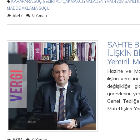
KARAPARA
,
SUÇ GELİRİ
,
ALİ ÇAKMAKCI
,
YMM
,
ADEN YMM
,
4208 SAYILI 
MADDE
,
AKLAMA SUÇU
5547
0 Yorum
SAHTE B
İLİŞKİN 
Yeminli M
Hazine ve Mal
ilişkin vergi i
değişikliğe 
görevlerini y
Genel Tebliğe
Müfettişleri-Ya
5691
0 Yorum