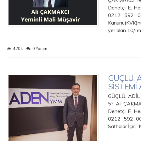
ÇAKMAKCI Yem
Denetçi E. He
0212 592 00 
Kanunu(KVK)nu
yer alan 10/ı
4204
0 Yorum
GÜÇLÜ, A
SİSTEMİ 
GÜÇLÜ, ADİL
5? Ali ÇAKMAK
Denetçi E. He
0212 592 00 
Safhalar İçin”