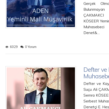
Gerçek Olma
Bulunmayan 
ÇAK
KÖSEER Y
Muhasebeci 
Denet&…
6029
0 Yorum
Defter ve
Muhasebe
Defter ve Kay
Suçu
Semra KÖ
Serbest Muhas
Denetçi E. He