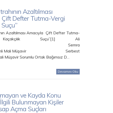
trahının Azaltılması
Çift Defter Tutma-Vergi
k Suçu”
nın Azaltılması Amacıyla Çift Defter Tutma-
açakçılık Suçu”[1] Ali
MAKCI Semra
eminli Mali Müşavir Serbest
li Müşavir Sorumlu Ortak Bağımsız D…
Devamını Oku
lmayan ve Kayda Konu
 İlgili Bulunmayan Kişiler
sap Açma Suçları