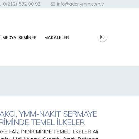
0(212) 592 00 92
info@adenymm.com.tr
N-MEDYA-SEMİNER
MAKALELER
MAKCI, YMM-NAKİT SERMAYE
İRİMİNDE TEMEL İLKELER
YE FAİZ İNDİRİMİNDE TEMEL İLKELER Ali