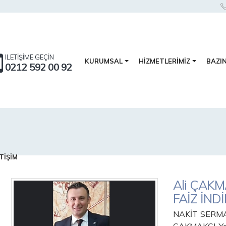
ILETİŞİME GEÇİN
BAZI
KURUMSAL
HİZMETLERİMİZ
0212 592 00 92
TİŞİM
Ali ÇAK
FAİZ İND
NAKİT SERMA