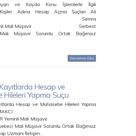
yan ve Kayda Konu İşlemlerle İlgili
Kişiler Adına Hesap Açma Suçları Ali
MAKCI Semra
eminli Mali Müşavir Serbest
Mali Müşavir Sorumlu Ortak Bağımsız
Devamını Oku
 Kayıtlarda Hesap ve
 Hileleri Yapma Suçu
ıtlarda Hesap ve Muhasebe Hileleri Yapma
 Ali ÇAKMAKCI
SEER Yeminli Mali Müşavir
ebeci Mali Müşavir Sorumlu Ortak Bağımsız
sap Uzmanı İletişim…