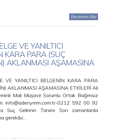
Devamını Oku
LGE VE YANILTICI
N KARA PARA (SUÇ
İN) AKLANMASI AŞAMASINA
E VE YANILTICI BELGENİN KARA PARA
NİN) AKLANMASI AŞAMASINA ETKİLERİ Ali
inli Mali Müşavir Sorumlu Ortak Bağımsız
işim: info@adenymm.com.tr-0212 592 00 92
a Suç Gelirinin Tanımı Son zamanlarda
ma gerek&c…