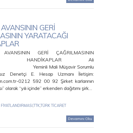
 AVANSININ GERİ
ASININ YARATACAĞI
APLAR
AVANSININ GERİ ÇAĞRILMASININ
CAĞI HANDİKAPLAR Ali
Yeminli Mali Müşavir Sorumlu
sız Denetçi E. Hesap Uzmanı İletişim:
.com.tr-0212 592 00 92 Şirket karlarının
ı” olarak “yılı içinde” erkenden dağıtımı şirk…
 FİYATLANDIRMASI
,
TTK
,
TÜRK TİCARET
Devamını Oku