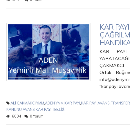
KAR PAYI
ÇAĞRILM
HANDİK
KAR PAYI 
YARATA
ÇAKMAKCI 
Ortak Bağım
info@adenymm
“kar payı avans
ALİ ÇAKMAKCI
,
YMM
,
ADEN YMM
,
KAR PAYI
,
KAR PAYI AVANSI
,
TRANSFER
KANUNU
,
AVANS KAR PAYI TEBLİĞİ
6604
0 Yorum