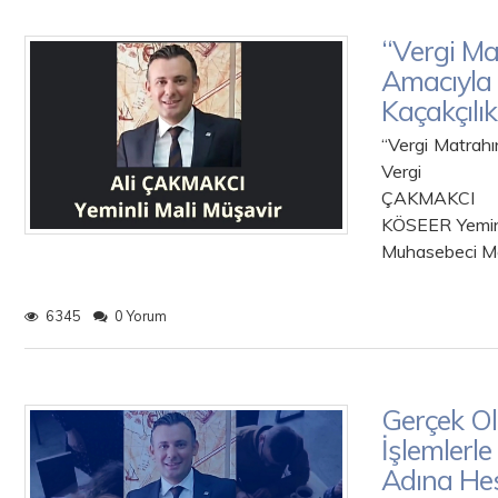
“Vergi Ma
Amacıyla 
Kaçakçılı
“Vergi Matrahı
Vergi K
ÇAK
KÖSEER Y
Muhasebeci Ma
6345
0 Yorum
Gerçek O
İşlemlerle
Adına He