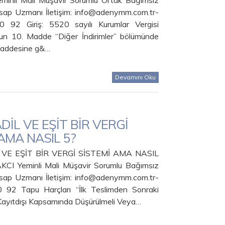
inli Mali Müşavir Sorumlu Ortak Bağımsız
sap Uzmanı İletişim: info@adenymm.com.tr-
92 Giriş: 5520 sayılı Kurumlar Vergisi
n 10. Madde “Diğer İndirimler” bölümünde
 maddesine g&…
Devamını Oku
DİL VE EŞİT BİR VERGİ
AMA NASIL 5?
 VE EŞİT BİR VERGİ SİSTEMİ AMA NASIL
CI Yeminli Mali Müşavir Sorumlu Bağımsız
sap Uzmanı İletişim: info@adenymm.com.tr-
92 Tapu Harçları “İlk Teslimden Sonraki
 Kayıtdışı Kapsamında Düşürülmeli Veya…