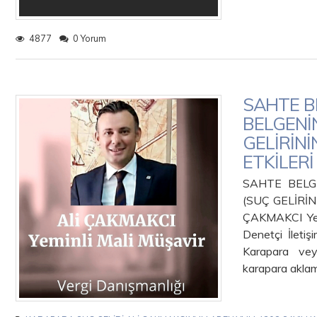
4877
0 Yorum
SAHTE BE
BELGENİ
GELİRİN
ETKİLERİ
SAHTE BELG
(SUÇ GELİRİ
ÇAKMAKCI Yem
Denetçi İlet
Karapara vey
karapara akla