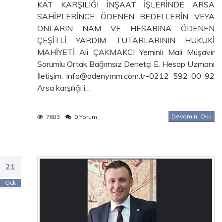
KAT KARŞILIĞI İNŞAAT İŞLERİNDE ARSA
SAHİPLERİNCE ÖDENEN BEDELLERİN VEYA
ONLARIN NAM VE HESABINA ÖDENEN
ÇEŞİTLİ YARDIM TUTARLARININ HUKUKİ
MAHİYETİ Ali ÇAKMAKCI Yeminli Mali Müşavir
Sorumlu Ortak Bağımsız Denetçi E. Hesap Uzmanı
İletişim: info@adenymm.com.tr-0212 592 00 92
Arsa karşılığı i…
Devamını Oku
7683
0 Yorum
21
Ock