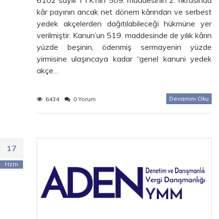
kâr payının ancak net dönem kârından ve serbest
yedek akçelerden dağıtılabileceği hükmüne yer
verilmiştir. Kanun’un 519. maddesinde de yılık kârın
yüzde beşinin, ödenmiş sermayenin yüzde
yirmisine ulaşıncaya kadar “genel kanuni yedek
akçe…
Devamını Oku
6434
0 Yorum
17
Hzrn