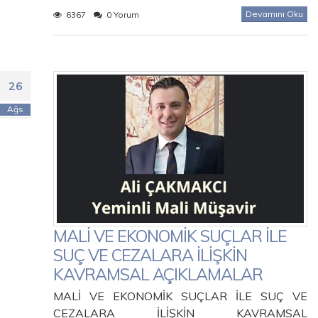
Devamını Oku
6367
0 Yorum
26
Ağs
MALİ VE EKONOMİK SUÇLAR İLE
SUÇ VE CEZALARA İLİŞKİN
KAVRAMSAL AÇIKLAMALAR
MALİ VE EKONOMİK SUÇLAR İLE SUÇ VE
CEZALARA İLİŞKİN KAVRAMSAL