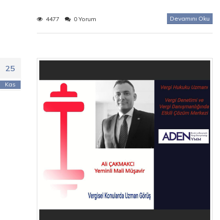
Devamını Oku
4477
0 Yorum
25
Kas