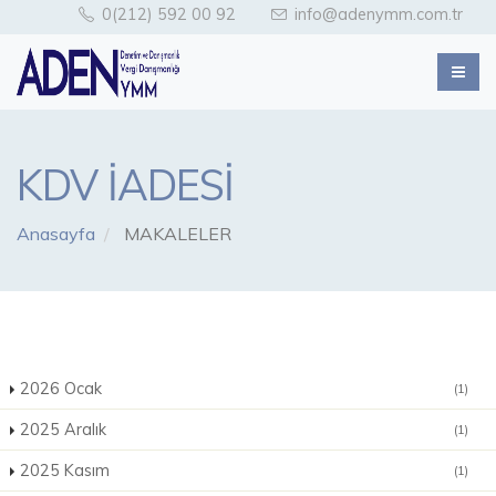
0(212) 592 00 92
info@adenymm.com.tr
KDV İADESİ
Anasayfa
MAKALELER
2026 Ocak
(1)
2025 Aralık
(1)
2025 Kasım
(1)