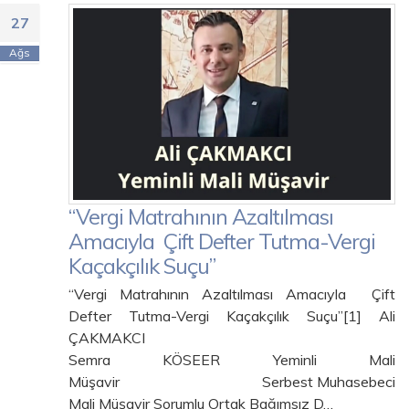
27
Ağs
“Vergi Matrahının Azaltılması
Amacıyla Çift Defter Tutma-Vergi
Kaçakçılık Suçu”
“Vergi Matrahının Azaltılması Amacıyla Çift
Defter Tutma-Vergi Kaçakçılık Suçu”[1] Ali
ÇAKMAKCI
Semra KÖSEER Yeminli Mali
Müşavir Serbest Muhasebeci
Mali Müşavir Sorumlu Ortak Bağımsız D…