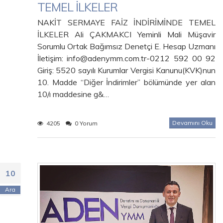
TEMEL İLKELER
NAKİT SERMAYE FAİZ İNDİRİMİNDE TEMEL
İLKELER Ali ÇAKMAKCI Yeminli Mali Müşavir
Sorumlu Ortak Bağımsız Denetçi E. Hesap Uzmanı
İletişim: info@adenymm.com.tr-0212 592 00 92
Giriş: 5520 sayılı Kurumlar Vergisi Kanunu(KVK)nun
10. Madde “Diğer İndirimler” bölümünde yer alan
10/ı maddesine g&…
Devamını Oku
4205
0 Yorum
10
Ara