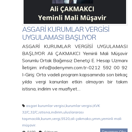
ASGARİ KURUMLAR VERGİSİ
UYGULAMASI BAŞLIYOR
ASGARİ KURUMLAR VERGİSİ UYGULAMASI
BAŞLIYOR Ali ÇAKMAKCI Yeminli Mali Müşavir
Sorumlu Ortak Bağımsız Denetçi E. Hesap Uzmanı
İletişim: info@adenymm.com.tr-0212 592 00 92
I-Giriş: Orta vadeli program kapsamında son birkaç
yılda vergi kanunları etkin olmayan bir takım
istisna, indirim ve muafiyet…
asgari kurumlar vergisi
,
kurumlar vergisi
,
KVK
32/C
,
32/C
,
istisna
,
indirim
,
uluslararası
taşımacılık
,
kurum
,
vergi
,
5520
,
ali çakmakcı
,
ymm
,
yeminli mali
müşavir.
Devamını Oku
8188
0 Yorum