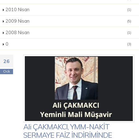
2010 Nisan
(1)
2009 Nisan
(5)
2008 Nisan
(1)
0
(3)
26
Ock
Ali ÇAKMAKCI, YMM-NAKİT
SERMAYE FAİZ İNDİRİMİNDE