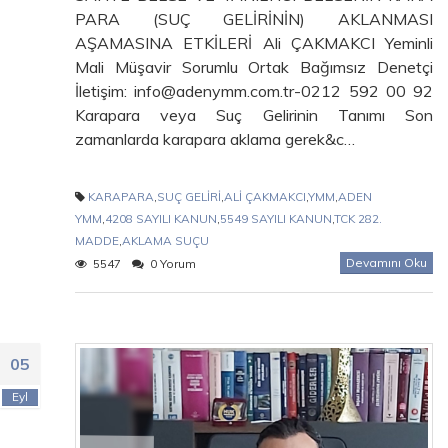
PARA (SUÇ GELİRİNİN) AKLANMASI
AŞAMASINA ETKİLERİ Ali ÇAKMAKCI Yeminli
Mali Müşavir Sorumlu Ortak Bağımsız Denetçi
İletişim: info@adenymm.com.tr-0212 592 00 92
Karapara veya Suç Gelirinin Tanımı Son
zamanlarda karapara aklama gerek&c…
KARAPARA
,
SUÇ GELİRİ
,
ALİ ÇAKMAKCI
,
YMM
,
ADEN
YMM
,
4208 SAYILI KANUN
,
5549 SAYILI KANUN
,
TCK 282.
MADDE
,
AKLAMA SUÇU
Devamını Oku
5547
0 Yorum
05
Eyl