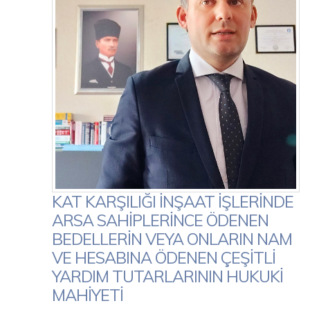
KAT KARŞILIĞI İNŞAAT İŞLERİNDE
ARSA SAHİPLERİNCE ÖDENEN
BEDELLERİN VEYA ONLARIN NAM
VE HESABINA ÖDENEN ÇEŞİTLİ
YARDIM TUTARLARININ HUKUKİ
MAHİYETİ