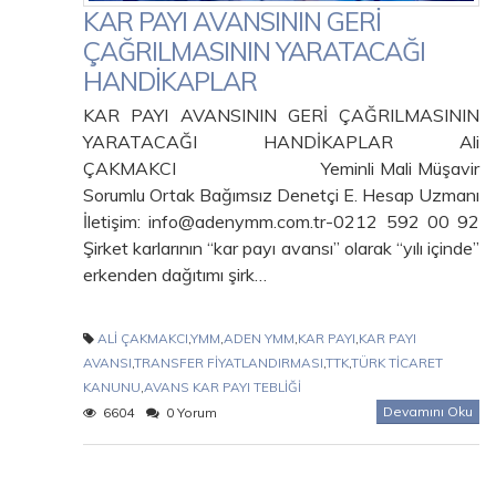
KAR PAYI AVANSININ GERİ
ÇAĞRILMASININ YARATACAĞI
HANDİKAPLAR
KAR PAYI AVANSININ GERİ ÇAĞRILMASININ
YARATACAĞI HANDİKAPLAR Ali
ÇAKMAKCI Yeminli Mali Müşavir
Sorumlu Ortak Bağımsız Denetçi E. Hesap Uzmanı
İletişim: info@adenymm.com.tr-0212 592 00 92
Şirket karlarının “kar payı avansı” olarak “yılı içinde”
erkenden dağıtımı şirk…
ALİ ÇAKMAKCI
,
YMM
,
ADEN YMM
,
KAR PAYI
,
KAR PAYI
AVANSI
,
TRANSFER FİYATLANDIRMASI
,
TTK
,
TÜRK TİCARET
KANUNU
,
AVANS KAR PAYI TEBLİĞİ
Devamını Oku
6604
0 Yorum