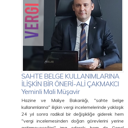
SAHTE BELGE KULLANIMLARINA
İLİŞKİN BİR ÖNERİ-ALİ ÇAKMAKCI
Yeminli Mali Müşavir
Hazine ve Maliye Bakanlığı, "sahte belge
kullanımlarına" ilişkin vergi incelemelerinde yaklaşık
24 yıl sonra radikal bir değişikliğe giderek hem
"vergi incelemesinden doğan görevlerini yerine
getirmeyeceğini" ima ederek; hem de Genel