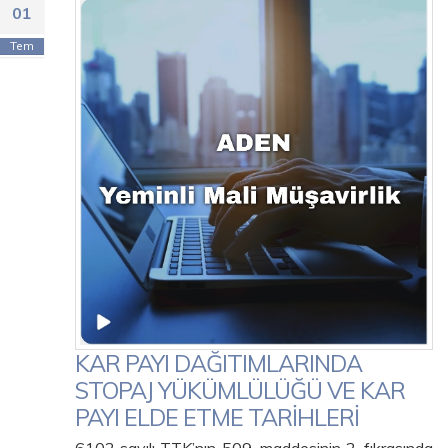
01
Tem
KAR PAYI DAĞITIMLARINDA
STOPAJ YÜKÜMLÜLÜĞÜ VE KAR
PAYI ELDE ETME TARİHLERİ
6102 sayılı TTK’nın 509. maddesinin 2. fıkrasında