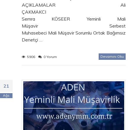
AÇIKLAMALAR Ali
ÇAKMAKCI
Semra KÖSEER Yeminli Mali
Müşavir Serbest
Muhasebeci Mali Müşavir Sorumlu Ortak Bağımsız
Denetçi …
Devamını Oku
5906
0 Yorum
21
Ağs