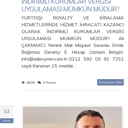
İNDİRİMLİ KURUMLAR VERGİSİ
UYGULAMASI MÜMKÜN MÜDÜR?
YURTDIŞI ROYALTY VE KİRALAMA
HİZMETLERİNDE HİZMET İHRACATI KAZANCI
OLARAK İNDİRİMLİ KURUMLAR VERGİSİ
UYGULAMASI MÜMKÜN MÜDÜR? Ali
ÇAKMAKCI Yeminli Mali Müşavir Sorumlu Ortak
Bağımsız Denetçi E. Hesap Uzmanı İletişim:
info@adenymm.com.tr-0212 592 00 92 7351
sayılı Kanunun 15. madde…
Devamını Oku
6809
0 Yorum
12
Hzrn