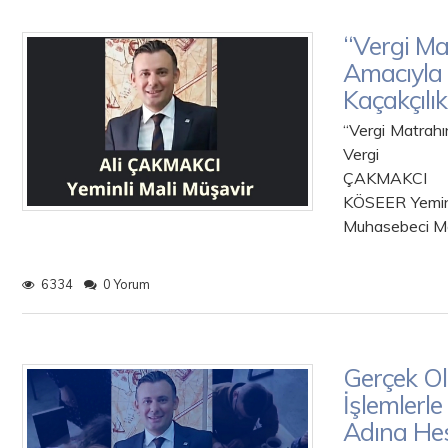
“Vergi Ma
Amacıyla 
Kaçakçılı
“Vergi Matrahı
Vergi K
ÇAK
KÖSEER Y
Muhasebeci Ma
6334
0 Yorum
Gerçek O
İşlemlerle
Adına He