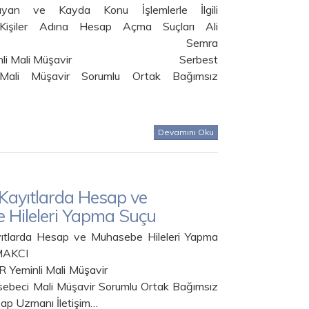
yan ve Kayda Konu İşlemlerle İlgili
Kişiler Adına Hesap Açma Suçları Ali
MAKCI Semra
eminli Mali Müşavir Serbest
Mali Müşavir Sorumlu Ortak Bağımsız
Devamını Oku
 Kayıtlarda Hesap ve
 Hileleri Yapma Suçu
ıtlarda Hesap ve Muhasebe Hileleri Yapma
 Ali ÇAKMAKCI
SEER Yeminli Mali Müşavir
ebeci Mali Müşavir Sorumlu Ortak Bağımsız
sap Uzmanı İletişim…