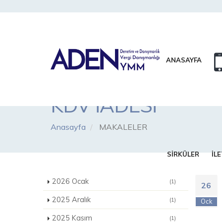
ANASAYFA
KDV İADESİ
Anasayfa
MAKALELER
SİRKÜLER
İLE
2026 Ocak
(1)
26
2025 Aralık
(1)
Ock
2025 Kasım
(1)