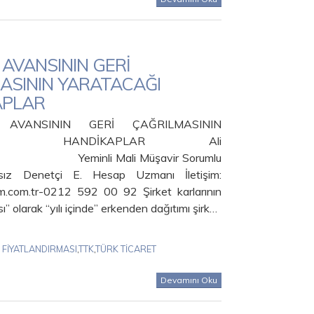
 AVANSININ GERİ
ASININ YARATACAĞI
APLAR
AVANSININ GERİ ÇAĞRILMASININ
CAĞI HANDİKAPLAR Ali
Yeminli Mali Müşavir Sorumlu
sız Denetçi E. Hesap Uzmanı İletişim:
.com.tr-0212 592 00 92 Şirket karlarının
ı” olarak “yılı içinde” erkenden dağıtımı şirk…
 FİYATLANDIRMASI
,
TTK
,
TÜRK TİCARET
Devamını Oku