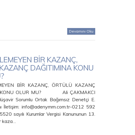
Devamını Oku
İLEMEYEN BİR KAZANÇ,
KAZANÇ DAĞITIMINA KONU
?
MEYEN BİR KAZANÇ, ÖRTÜLÜ KAZANÇ
A KONU OLUR MU? Ali ÇAKMAKCI
Müşavir Sorumlu Ortak Bağımsız Denetçi E.
 İletişim: info@adenymm.com.tr-0212 592
 5520 sayılı Kurumlar Vergisi Kanununun 13.
r kaza…