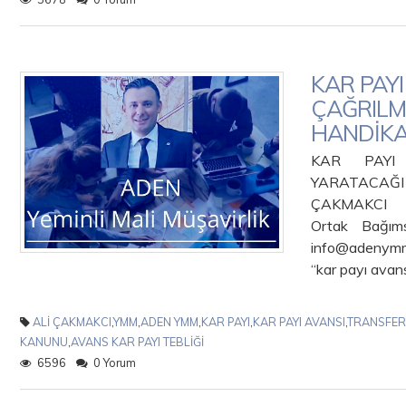
KAR PAYI
ÇAĞRILM
HANDİK
KAR PAYI 
YARATA
ÇAKMAKCI 
Ortak Bağım
info@adenymm
“kar payı avans
ALİ ÇAKMAKCI
,
YMM
,
ADEN YMM
,
KAR PAYI
,
KAR PAYI AVANSI
,
TRANSFER
KANUNU
,
AVANS KAR PAYI TEBLİĞİ
6596
0 Yorum