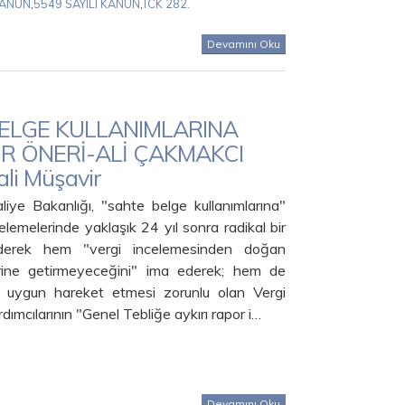
KANUN
,
5549 SAYILI KANUN
,
TCK 282.
Devamını Oku
ELGE KULLANIMLARINA
BİR ÖNERİ-ALİ ÇAKMAKCI
ali Müşavir
iye Bakanlığı, "sahte belge kullanımlarına"
ncelemelerinde yaklaşık 24 yıl sonra radikal bir
giderek hem "vergi incelemesinden doğan
erine getirmeyeceğini" ima ederek; hem de
 uygun hareket etmesi zorunlu olan Vergi
rdımcılarının "Genel Tebliğe aykırı rapor i…
Devamını Oku