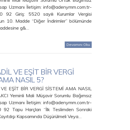
inli Mali Müşavir Sorumlu Ortak Bağımsız
sap Uzmanı İletişim: info@adenymm.com.tr-
92 Giriş: 5520 sayılı Kurumlar Vergisi
n 10. Madde “Diğer İndirimler” bölümünde
 maddesine g&…
Devamını Oku
DİL VE EŞİT BİR VERGİ
AMA NASIL 5?
 VE EŞİT BİR VERGİ SİSTEMİ AMA NASIL
CI Yeminli Mali Müşavir Sorumlu Bağımsız
sap Uzmanı İletişim: info@adenymm.com.tr-
92 Tapu Harçları “İlk Teslimden Sonraki
 Kayıtdışı Kapsamında Düşürülmeli Veya…