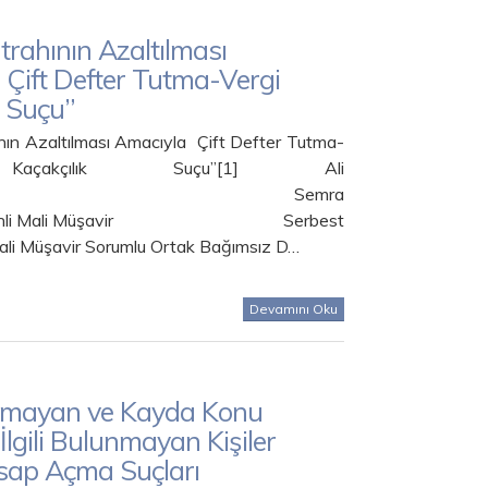
trahının Azaltılması
Çift Defter Tutma-Vergi
k Suçu”
nın Azaltılması Amacıyla Çift Defter Tutma-
açakçılık Suçu”[1] Ali
MAKCI Semra
eminli Mali Müşavir Serbest
li Müşavir Sorumlu Ortak Bağımsız D…
Devamını Oku
lmayan ve Kayda Konu
 İlgili Bulunmayan Kişiler
sap Açma Suçları