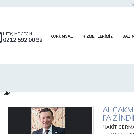
ILETİŞİME GEÇİN
BAZI
KURUMSAL
HİZMETLERİMİZ
0212 592 00 92
TİŞİM
Ali ÇAK
FAİZ İND
NAKİT SERMA