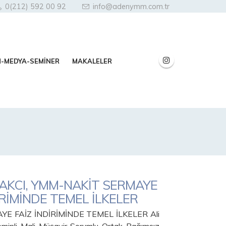
0(212) 592 00 92
info@adenymm.com.tr
N-MEDYA-SEMİNER
MAKALELER
MAKCI, YMM-NAKİT SERMAYE
İRİMİNDE TEMEL İLKELER
YE FAİZ İNDİRİMİNDE TEMEL İLKELER Ali