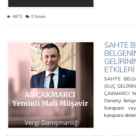
4872
0 Yorum
SAHTE BE
BELGENİ
GELİRİN
ETKİLERİ
SAHTE BELG
(SUÇ GELİRİ
ÇAKMAKCI Yem
Denetçi İlet
Karapara vey
karapara akla