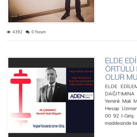
4392
0 Yorum
ELDE ED
ÖRTÜLÜ 
OLUR MU
ELDE EDİLE
DAĞITIMIN
Yeminli Mali 
Hesap Uzmanı
00 92 I-Giriş:
maddesinde bi