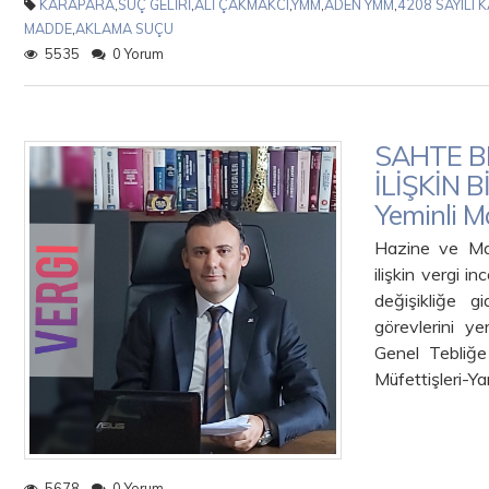
KARAPARA
,
SUÇ GELİRİ
,
ALİ ÇAKMAKCI
,
YMM
,
ADEN YMM
,
4208 SAYILI 
MADDE
,
AKLAMA SUÇU
5535
0 Yorum
SAHTE B
İLİŞKİN 
Yeminli M
Hazine ve Mal
ilişkin vergi i
değişikliğe 
görevlerini y
Genel Tebliğe
Müfettişleri-Ya
5678
0 Yorum