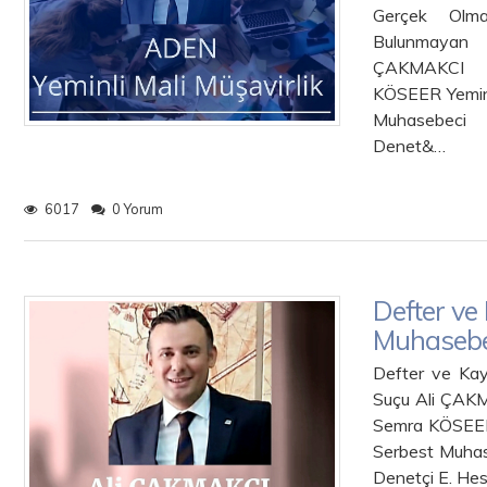
Gerçek Olma
Bulunmayan 
ÇAK
KÖSEER Y
Muhasebeci 
Denet&…
6017
0 Yorum
Defter ve
Muhasebe
Defter ve Kay
Suçu
Semra KÖ
Serbest Muhas
Denetçi E. He