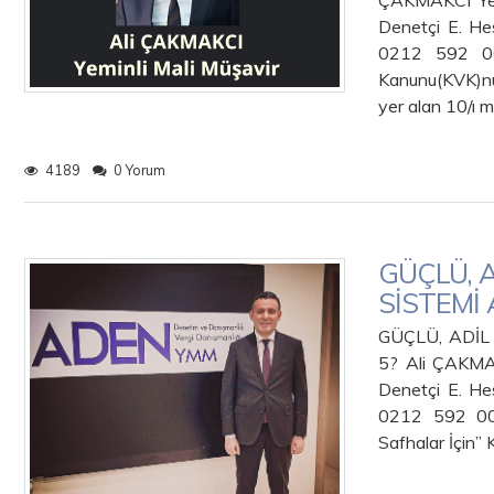
ÇAKMAKCI Yem
Denetçi E. He
0212 592 00 
Kanunu(KVK)nu
yer alan 10/ı
4189
0 Yorum
GÜÇLÜ, A
SİSTEMİ 
GÜÇLÜ, ADİL
5? Ali ÇAKMAK
Denetçi E. He
0212 592 00 
Safhalar İçin”