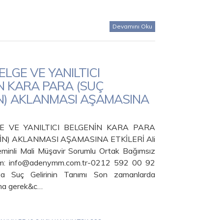
Devamını Oku
LGE VE YANILTICI
N KARA PARA (SUÇ
İN) AKLANMASI AŞAMASINA
E VE YANILTICI BELGENİN KARA PARA
NİN) AKLANMASI AŞAMASINA ETKİLERİ Ali
inli Mali Müşavir Sorumlu Ortak Bağımsız
işim: info@adenymm.com.tr-0212 592 00 92
a Suç Gelirinin Tanımı Son zamanlarda
ma gerek&c…