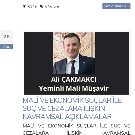
Devamını Oku
6349
0 Yorum
26
Ağs
MALİ VE EKONOMİK SUÇLAR İLE
SUÇ VE CEZALARA İLİŞKİN
KAVRAMSAL AÇIKLAMALAR
MALİ VE EKONOMİK SUÇLAR İLE SUÇ VE
CEZALARA İLİŞKİN KAVRAMSAL