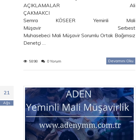
AÇIKLAMALAR Ali
ÇAKMAKCI
Semra KÖSEER Yeminli Mali
Müşavir Serbest
Muhasebeci Mali Müşavir Sorumlu Ortak Bağımsız
Denetçi …
Devamını Oku
5898
0 Yorum
21
Ağs