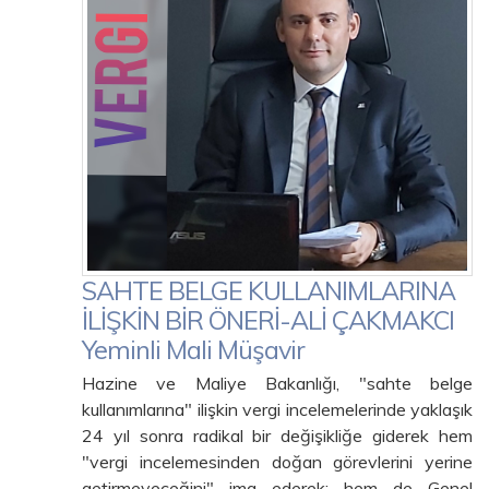
SAHTE BELGE KULLANIMLARINA
İLİŞKİN BİR ÖNERİ-ALİ ÇAKMAKCI
Yeminli Mali Müşavir
Hazine ve Maliye Bakanlığı, "sahte belge
kullanımlarına" ilişkin vergi incelemelerinde yaklaşık
24 yıl sonra radikal bir değişikliğe giderek hem
"vergi incelemesinden doğan görevlerini yerine
getirmeyeceğini" ima ederek; hem de Genel