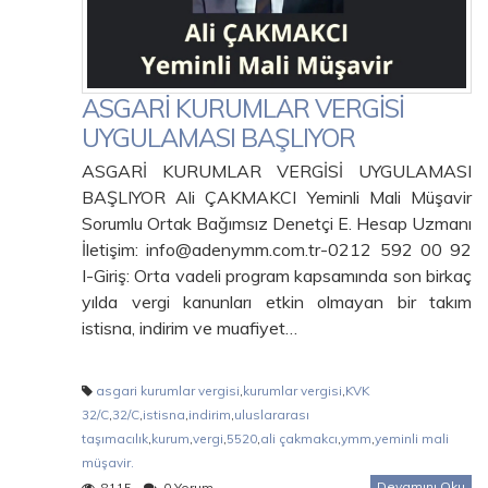
ASGARİ KURUMLAR VERGİSİ
UYGULAMASI BAŞLIYOR
ASGARİ KURUMLAR VERGİSİ UYGULAMASI
BAŞLIYOR Ali ÇAKMAKCI Yeminli Mali Müşavir
Sorumlu Ortak Bağımsız Denetçi E. Hesap Uzmanı
İletişim: info@adenymm.com.tr-0212 592 00 92
I-Giriş: Orta vadeli program kapsamında son birkaç
yılda vergi kanunları etkin olmayan bir takım
istisna, indirim ve muafiyet…
asgari kurumlar vergisi
,
kurumlar vergisi
,
KVK
32/C
,
32/C
,
istisna
,
indirim
,
uluslararası
taşımacılık
,
kurum
,
vergi
,
5520
,
ali çakmakcı
,
ymm
,
yeminli mali
müşavir.
Devamını Oku
8115
0 Yorum