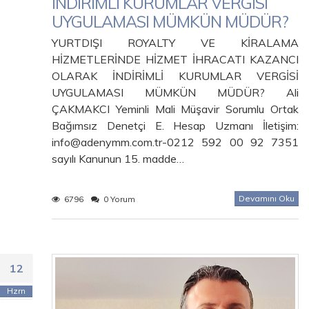
İNDİRİMLİ KURUMLAR VERGİSİ
UYGULAMASI MÜMKÜN MÜDÜR?
YURTDIŞI ROYALTY VE KİRALAMA
HİZMETLERİNDE HİZMET İHRACATI KAZANCI
OLARAK İNDİRİMLİ KURUMLAR VERGİSİ
UYGULAMASI MÜMKÜN MÜDÜR? Ali
ÇAKMAKCI Yeminli Mali Müşavir Sorumlu Ortak
Bağımsız Denetçi E. Hesap Uzmanı İletişim:
info@adenymm.com.tr-0212 592 00 92 7351
sayılı Kanunun 15. madde…
Devamını Oku
6796
0 Yorum
12
Hzrn