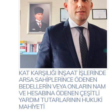
KAT KARŞILIĞI İNŞAAT İŞLERİNDE
ARSA SAHİPLERİNCE ÖDENEN
BEDELLERİN VEYA ONLARIN NAM
VE HESABINA ÖDENEN ÇEŞİTLİ
YARDIM TUTARLARININ HUKUKİ
MAHİYETİ