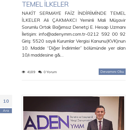
TEMEL İLKELER
NAKİT SERMAYE FAİZ İNDİRİMİNDE TEMEL
İLKELER Ali ÇAKMAKCI Yeminli Mali Müşavir
Sorumlu Ortak Bağımsız Denetçi E. Hesap Uzmanı
İletişim: info@adenymm.com.tr-0212 592 00 92
Giriş: 5520 sayılı Kurumlar Vergisi Kanunu(KVK)nun
10. Madde “Diğer İndirimler” bölümünde yer alan
10/ı maddesine g&…
Devamını Oku
4189
0 Yorum
10
Ara