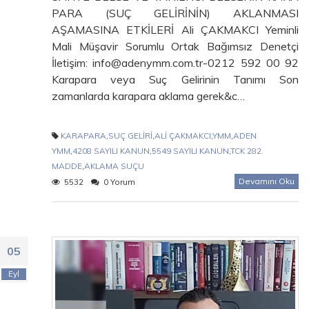
PARA (SUÇ GELİRİNİN) AKLANMASI
AŞAMASINA ETKİLERİ Ali ÇAKMAKCI Yeminli
Mali Müşavir Sorumlu Ortak Bağımsız Denetçi
İletişim: info@adenymm.com.tr-0212 592 00 92
Karapara veya Suç Gelirinin Tanımı Son
zamanlarda karapara aklama gerek&c…
KARAPARA
,
SUÇ GELİRİ
,
ALİ ÇAKMAKCI
,
YMM
,
ADEN
YMM
,
4208 SAYILI KANUN
,
5549 SAYILI KANUN
,
TCK 282.
MADDE
,
AKLAMA SUÇU
Devamını Oku
5532
0 Yorum
05
Eyl