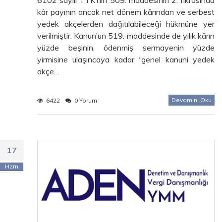
kâr payının ancak net dönem kârından ve serbest
yedek akçelerden dağıtılabileceği hükmüne yer
verilmiştir. Kanun’un 519. maddesinde de yılık kârın
yüzde beşinin, ödenmiş sermayenin yüzde
yirmisine ulaşıncaya kadar “genel kanuni yedek
akçe…
Devamını Oku
6422
0 Yorum
17
Hzrn