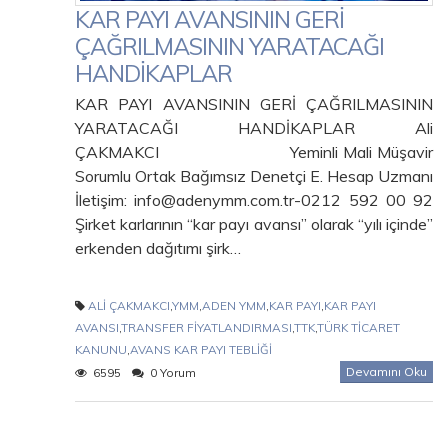
KAR PAYI AVANSININ GERİ
ÇAĞRILMASININ YARATACAĞI
HANDİKAPLAR
KAR PAYI AVANSININ GERİ ÇAĞRILMASININ
YARATACAĞI HANDİKAPLAR Ali
ÇAKMAKCI Yeminli Mali Müşavir
Sorumlu Ortak Bağımsız Denetçi E. Hesap Uzmanı
İletişim: info@adenymm.com.tr-0212 592 00 92
Şirket karlarının “kar payı avansı” olarak “yılı içinde”
erkenden dağıtımı şirk…
ALİ ÇAKMAKCI
,
YMM
,
ADEN YMM
,
KAR PAYI
,
KAR PAYI
AVANSI
,
TRANSFER FİYATLANDIRMASI
,
TTK
,
TÜRK TİCARET
KANUNU
,
AVANS KAR PAYI TEBLİĞİ
Devamını Oku
6595
0 Yorum