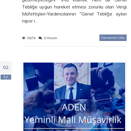
Tebliğe uygun hareket etmesi zorunlu olan Vergi
Müfettişleri-Yardımcılarının "Genel Tebliğe aykırı
rapor i…
Devamını Oku
5676
0 Yorum
02
Eyl