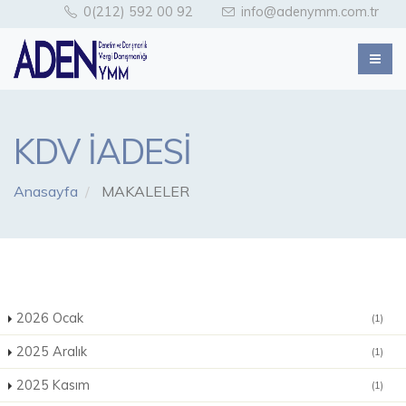
0(212) 592 00 92
info@adenymm.com.tr
KDV İADESİ
Anasayfa
MAKALELER
2026 Ocak
(1)
2025 Aralık
(1)
2025 Kasım
(1)