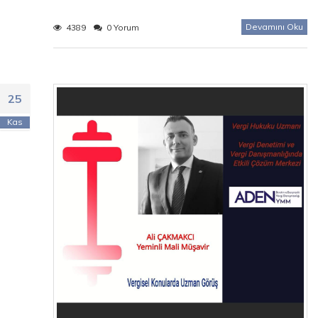
Devamını Oku
4389
0 Yorum
25
Kas