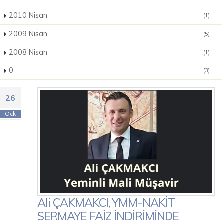
2010 Nisan
(1)
2009 Nisan
(5)
2008 Nisan
(1)
0
(3)
26
Ock
Ali ÇAKMAKCI, YMM-NAKİT
SERMAYE FAİZ İNDİRİMİNDE