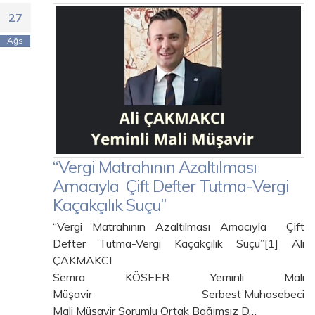
27
Ağs
“Vergi Matrahının Azaltılması
Amacıyla Çift Defter Tutma-Vergi
Kaçakçılık Suçu”
“Vergi Matrahının Azaltılması Amacıyla Çift
Defter Tutma-Vergi Kaçakçılık Suçu”[1] Ali
ÇAKMAKCI
Semra KÖSEER Yeminli Mali
Müşavir Serbest Muhasebeci
Mali Müşavir Sorumlu Ortak Bağımsız D…