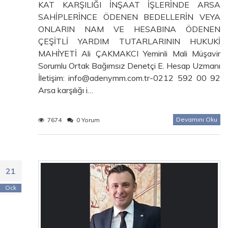
KAT KARŞILIĞI İNŞAAT İŞLERİNDE ARSA
SAHİPLERİNCE ÖDENEN BEDELLERİN VEYA
ONLARIN NAM VE HESABINA ÖDENEN
ÇEŞİTLİ YARDIM TUTARLARININ HUKUKİ
MAHİYETİ Ali ÇAKMAKCI Yeminli Mali Müşavir
Sorumlu Ortak Bağımsız Denetçi E. Hesap Uzmanı
İletişim: info@adenymm.com.tr-0212 592 00 92
Arsa karşılığı i…
Devamını Oku
7674
0 Yorum
21
Ock