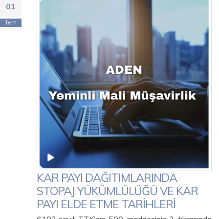
01
Tem
KAR PAYI DAĞITIMLARINDA
STOPAJ YÜKÜMLÜLÜĞÜ VE KAR
PAYI ELDE ETME TARİHLERİ
6102 sayılı TTK’nın 509. maddesinin 2. fıkrasında