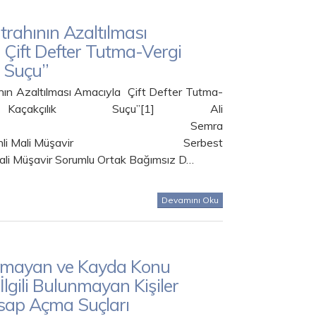
trahının Azaltılması
Çift Defter Tutma-Vergi
k Suçu”
nın Azaltılması Amacıyla Çift Defter Tutma-
açakçılık Suçu”[1] Ali
MAKCI Semra
eminli Mali Müşavir Serbest
li Müşavir Sorumlu Ortak Bağımsız D…
Devamını Oku
lmayan ve Kayda Konu
 İlgili Bulunmayan Kişiler
sap Açma Suçları