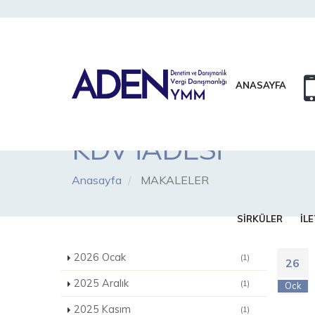
ANASAYFA
KDV İADESİ
Anasayfa
MAKALELER
SİRKÜLER
İLE
2026 Ocak
(1)
26
2025 Aralık
(1)
Ock
2025 Kasım
(1)