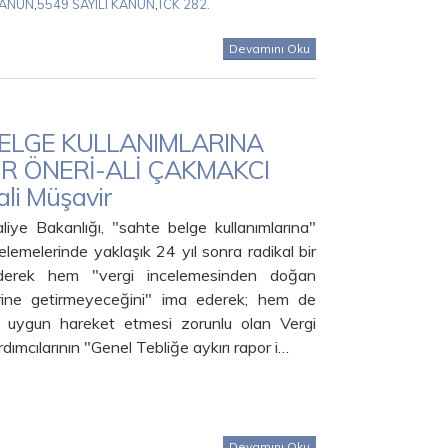
KANUN
,
5549 SAYILI KANUN
,
TCK 282.
Devamını Oku
ELGE KULLANIMLARINA
BİR ÖNERİ-ALİ ÇAKMAKCI
ali Müşavir
iye Bakanlığı, "sahte belge kullanımlarına"
ncelemelerinde yaklaşık 24 yıl sonra radikal bir
giderek hem "vergi incelemesinden doğan
erine getirmeyeceğini" ima ederek; hem de
 uygun hareket etmesi zorunlu olan Vergi
rdımcılarının "Genel Tebliğe aykırı rapor i…
Devamını Oku