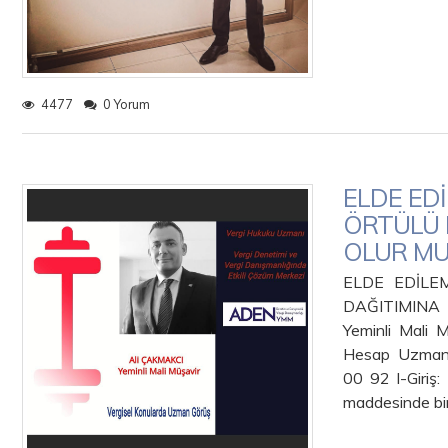
4477
0 Yorum
ELDE ED
ÖRTÜLÜ 
OLUR MU
ELDE EDİLE
DAĞITIMIN
Yeminli Mali 
Hesap Uzmanı
00 92 I-Giriş:
maddesinde bi