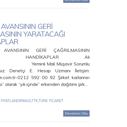
 AVANSININ GERİ
ASININ YARATACAĞI
APLAR
AVANSININ GERİ ÇAĞRILMASININ
CAĞI HANDİKAPLAR Ali
Yeminli Mali Müşavir Sorumlu
sız Denetçi E. Hesap Uzmanı İletişim:
.com.tr-0212 592 00 92 Şirket karlarının
ı” olarak “yılı içinde” erkenden dağıtımı şirk…
 FİYATLANDIRMASI
,
TTK
,
TÜRK TİCARET
Devamını Oku