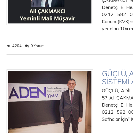
ÇAKMAKCI Yem
Denetçi E. He
0212 592 00 
Kanunu(KVK)nu
yer alan 10/ı
4204
0 Yorum
GÜÇLÜ, A
SİSTEMİ 
GÜÇLÜ, ADİL
5? Ali ÇAKMAK
Denetçi E. He
0212 592 00 
Safhalar İçin”