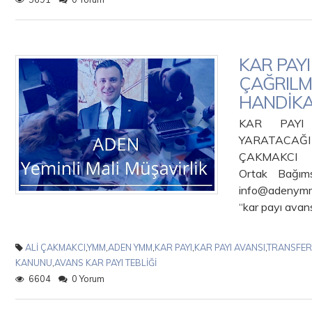
KAR PAYI
ÇAĞRILM
HANDİK
KAR PAYI 
YARATA
ÇAKMAKCI 
Ortak Bağım
info@adenymm
“kar payı avans
ALİ ÇAKMAKCI
,
YMM
,
ADEN YMM
,
KAR PAYI
,
KAR PAYI AVANSI
,
TRANSFER
KANUNU
,
AVANS KAR PAYI TEBLİĞİ
6604
0 Yorum