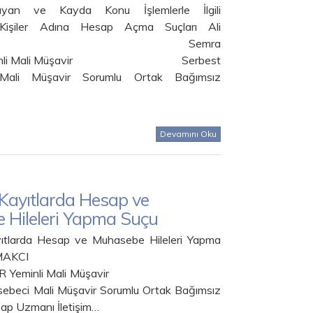
yan ve Kayda Konu İşlemlerle İlgili
Kişiler Adına Hesap Açma Suçları Ali
MAKCI Semra
eminli Mali Müşavir Serbest
Mali Müşavir Sorumlu Ortak Bağımsız
Devamını Oku
 Kayıtlarda Hesap ve
 Hileleri Yapma Suçu
ıtlarda Hesap ve Muhasebe Hileleri Yapma
 Ali ÇAKMAKCI
SEER Yeminli Mali Müşavir
ebeci Mali Müşavir Sorumlu Ortak Bağımsız
sap Uzmanı İletişim…