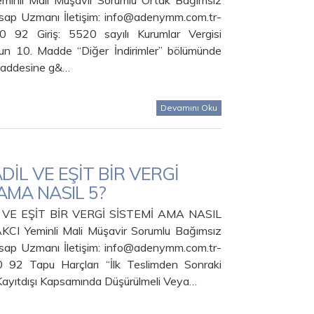
inli Mali Müşavir Sorumlu Ortak Bağımsız
sap Uzmanı İletişim: info@adenymm.com.tr-
92 Giriş: 5520 sayılı Kurumlar Vergisi
n 10. Madde “Diğer İndirimler” bölümünde
 maddesine g&…
Devamını Oku
DİL VE EŞİT BİR VERGİ
AMA NASIL 5?
 VE EŞİT BİR VERGİ SİSTEMİ AMA NASIL
CI Yeminli Mali Müşavir Sorumlu Bağımsız
sap Uzmanı İletişim: info@adenymm.com.tr-
92 Tapu Harçları “İlk Teslimden Sonraki
 Kayıtdışı Kapsamında Düşürülmeli Veya…