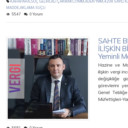
KARAPARA
,
SUÇ GELİRİ
,
ALİ ÇAKMAKCI
,
YMM
,
ADEN YMM
,
4208 SAYILI 
MADDE
,
AKLAMA SUÇU
5547
0 Yorum
SAHTE B
İLİŞKİN 
Yeminli M
Hazine ve Mal
ilişkin vergi i
değişikliğe 
görevlerini y
Genel Tebliğe
Müfettişleri-Ya
5691
0 Yorum