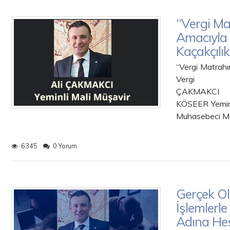
“Vergi Ma
Amacıyla 
Kaçakçılı
“Vergi Matrahı
Vergi K
ÇAK
KÖSEER Y
Muhasebeci Ma
6345
0 Yorum
Gerçek O
İşlemlerle
Adına He