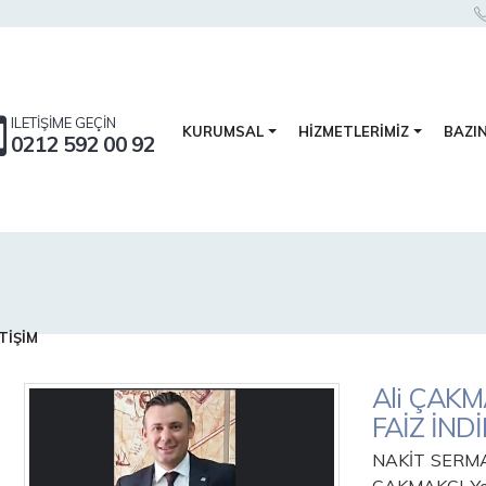
ILETİŞİME GEÇİN
BAZI
KURUMSAL
HİZMETLERİMİZ
0212 592 00 92
TİŞİM
Ali ÇAK
FAİZ İND
NAKİT SERMA