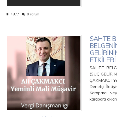
4877
0 Yorum
SAHTE BE
BELGENİ
GELİRİN
ETKİLERİ
SAHTE BELG
(SUÇ GELİRİ
ÇAKMAKCI Yem
Denetçi İlet
Karapara vey
karapara akla