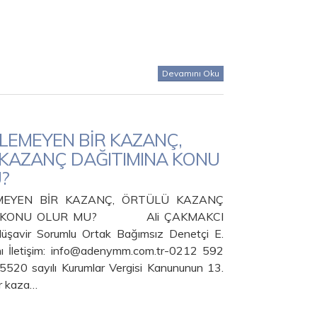
Devamını Oku
İLEMEYEN BİR KAZANÇ,
KAZANÇ DAĞITIMINA KONU
?
MEYEN BİR KAZANÇ, ÖRTÜLÜ KAZANÇ
A KONU OLUR MU? Ali ÇAKMAKCI
Müşavir Sorumlu Ortak Bağımsız Denetçi E.
 İletişim: info@adenymm.com.tr-0212 592
 5520 sayılı Kurumlar Vergisi Kanununun 13.
r kaza…