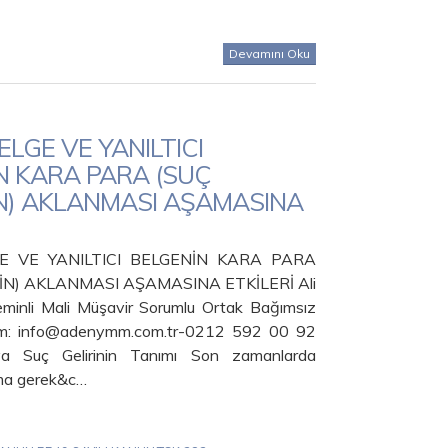
Devamını Oku
LGE VE YANILTICI
N KARA PARA (SUÇ
İN) AKLANMASI AŞAMASINA
E VE YANILTICI BELGENİN KARA PARA
NİN) AKLANMASI AŞAMASINA ETKİLERİ Ali
inli Mali Müşavir Sorumlu Ortak Bağımsız
işim: info@adenymm.com.tr-0212 592 00 92
a Suç Gelirinin Tanımı Son zamanlarda
ma gerek&c…