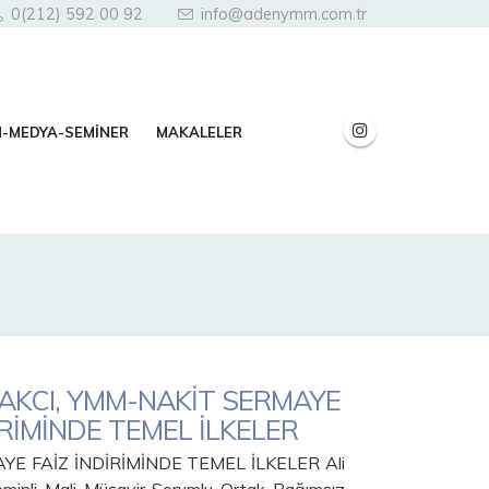
0(212) 592 00 92
info@adenymm.com.tr
N-MEDYA-SEMİNER
MAKALELER
MAKCI, YMM-NAKİT SERMAYE
İRİMİNDE TEMEL İLKELER
YE FAİZ İNDİRİMİNDE TEMEL İLKELER Ali