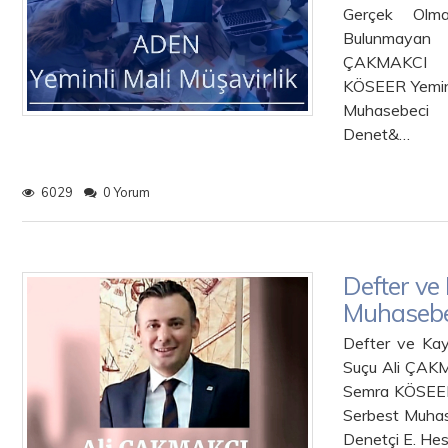
Gerçek Olma
Bulunmayan 
ÇAK
KÖSEER Y
Muhasebeci 
Denet&…
6029
0 Yorum
Defter ve
Muhasebe
Defter ve Kay
Suçu
Semra KÖ
Serbest Muhas
Denetçi E. He