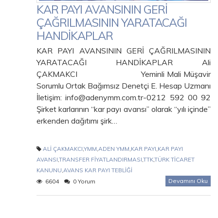
KAR PAYI AVANSININ GERİ
ÇAĞRILMASININ YARATACAĞI
HANDİKAPLAR
KAR PAYI AVANSININ GERİ ÇAĞRILMASININ
YARATACAĞI HANDİKAPLAR Ali
ÇAKMAKCI Yeminli Mali Müşavir
Sorumlu Ortak Bağımsız Denetçi E. Hesap Uzmanı
İletişim: info@adenymm.com.tr-0212 592 00 92
Şirket karlarının “kar payı avansı” olarak “yılı içinde”
erkenden dağıtımı şirk…
ALİ ÇAKMAKCI
,
YMM
,
ADEN YMM
,
KAR PAYI
,
KAR PAYI
AVANSI
,
TRANSFER FİYATLANDIRMASI
,
TTK
,
TÜRK TİCARET
KANUNU
,
AVANS KAR PAYI TEBLİĞİ
Devamını Oku
6604
0 Yorum