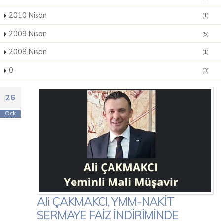
2010 Nisan
(1)
2009 Nisan
(5)
2008 Nisan
(1)
0
(3)
26
Ock
Ali ÇAKMAKCI, YMM-NAKİT
SERMAYE FAİZ İNDİRİMİNDE