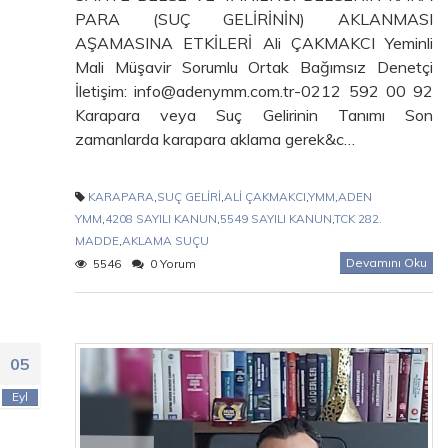
PARA (SUÇ GELİRİNİN) AKLANMASI
AŞAMASINA ETKİLERİ Ali ÇAKMAKCI Yeminli
Mali Müşavir Sorumlu Ortak Bağımsız Denetçi
İletişim: info@adenymm.com.tr-0212 592 00 92
Karapara veya Suç Gelirinin Tanımı Son
zamanlarda karapara aklama gerek&c…
KARAPARA
,
SUÇ GELİRİ
,
ALİ ÇAKMAKCI
,
YMM
,
ADEN
YMM
,
4208 SAYILI KANUN
,
5549 SAYILI KANUN
,
TCK 282.
MADDE
,
AKLAMA SUÇU
Devamını Oku
5546
0 Yorum
05
Eyl