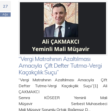
27
Ağs
“Vergi Matrahının Azaltılması
Amacıyla Çift Defter Tutma-Vergi
Kaçakçılık Suçu”
“Vergi Matrahının Azaltılması Amacıyla Çift
Defter Tutma-Vergi Kaçakçılık Suçu”[1] Ali
ÇAKMAKCI
Semra KÖSEER Yeminli Mali
Müşavir Serbest Muhasebeci
Mali Müşavir Sorumlu Ortak Bağımsız D…