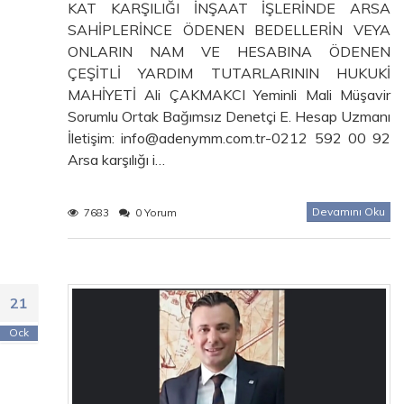
KAT KARŞILIĞI İNŞAAT İŞLERİNDE ARSA
SAHİPLERİNCE ÖDENEN BEDELLERİN VEYA
ONLARIN NAM VE HESABINA ÖDENEN
ÇEŞİTLİ YARDIM TUTARLARININ HUKUKİ
MAHİYETİ Ali ÇAKMAKCI Yeminli Mali Müşavir
Sorumlu Ortak Bağımsız Denetçi E. Hesap Uzmanı
İletişim: info@adenymm.com.tr-0212 592 00 92
Arsa karşılığı i…
Devamını Oku
7683
0 Yorum
21
Ock