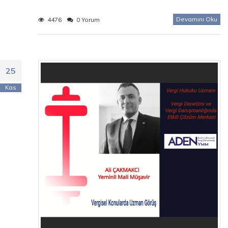
Devamını Oku
4476
0 Yorum
25
Kas