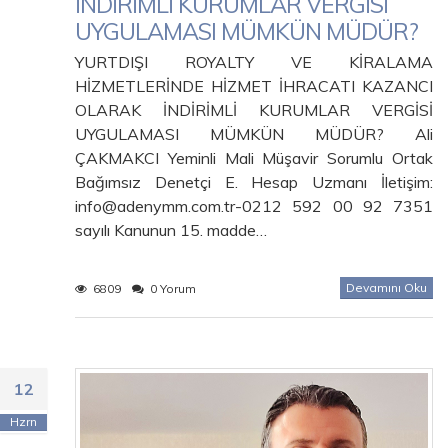
İNDİRİMLİ KURUMLAR VERGİSİ
UYGULAMASI MÜMKÜN MÜDÜR?
YURTDIŞI ROYALTY VE KİRALAMA
HİZMETLERİNDE HİZMET İHRACATI KAZANCI
OLARAK İNDİRİMLİ KURUMLAR VERGİSİ
UYGULAMASI MÜMKÜN MÜDÜR? Ali
ÇAKMAKCI Yeminli Mali Müşavir Sorumlu Ortak
Bağımsız Denetçi E. Hesap Uzmanı İletişim:
info@adenymm.com.tr-0212 592 00 92 7351
sayılı Kanunun 15. madde…
Devamını Oku
6809
0 Yorum
12
Hzrn