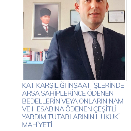
KAT KARŞILIĞI İNŞAAT İŞLERİNDE
ARSA SAHİPLERİNCE ÖDENEN
BEDELLERİN VEYA ONLARIN NAM
VE HESABINA ÖDENEN ÇEŞİTLİ
YARDIM TUTARLARININ HUKUKİ
MAHİYETİ