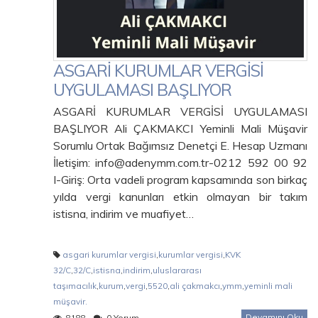
ASGARİ KURUMLAR VERGİSİ
UYGULAMASI BAŞLIYOR
ASGARİ KURUMLAR VERGİSİ UYGULAMASI
BAŞLIYOR Ali ÇAKMAKCI Yeminli Mali Müşavir
Sorumlu Ortak Bağımsız Denetçi E. Hesap Uzmanı
İletişim: info@adenymm.com.tr-0212 592 00 92
I-Giriş: Orta vadeli program kapsamında son birkaç
yılda vergi kanunları etkin olmayan bir takım
istisna, indirim ve muafiyet…
asgari kurumlar vergisi
,
kurumlar vergisi
,
KVK
32/C
,
32/C
,
istisna
,
indirim
,
uluslararası
taşımacılık
,
kurum
,
vergi
,
5520
,
ali çakmakcı
,
ymm
,
yeminli mali
müşavir.
Devamını Oku
8188
0 Yorum