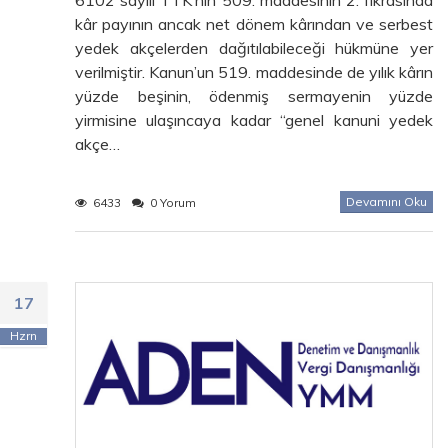
kâr payının ancak net dönem kârından ve serbest
yedek akçelerden dağıtılabileceği hükmüne yer
verilmiştir. Kanun’un 519. maddesinde de yılık kârın
yüzde beşinin, ödenmiş sermayenin yüzde
yirmisine ulaşıncaya kadar “genel kanuni yedek
akçe…
Devamını Oku
6433
0 Yorum
17
Hzrn