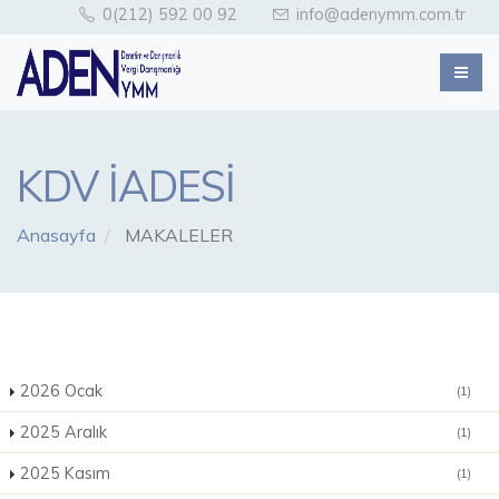
0(212) 592 00 92
info@adenymm.com.tr
KDV İADESİ
Anasayfa
MAKALELER
2026 Ocak
(1)
2025 Aralık
(1)
2025 Kasım
(1)