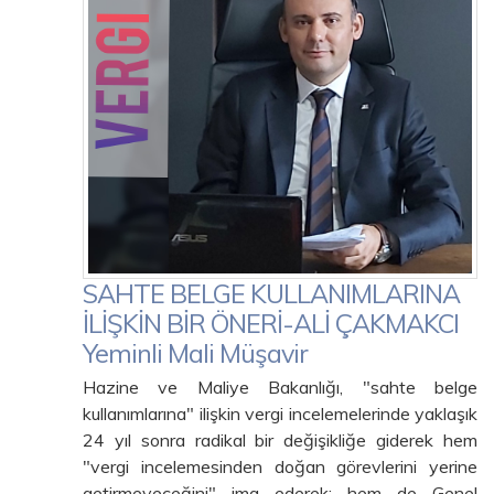
SAHTE BELGE KULLANIMLARINA
İLİŞKİN BİR ÖNERİ-ALİ ÇAKMAKCI
Yeminli Mali Müşavir
Hazine ve Maliye Bakanlığı, "sahte belge
kullanımlarına" ilişkin vergi incelemelerinde yaklaşık
24 yıl sonra radikal bir değişikliğe giderek hem
"vergi incelemesinden doğan görevlerini yerine
getirmeyeceğini" ima ederek; hem de Genel