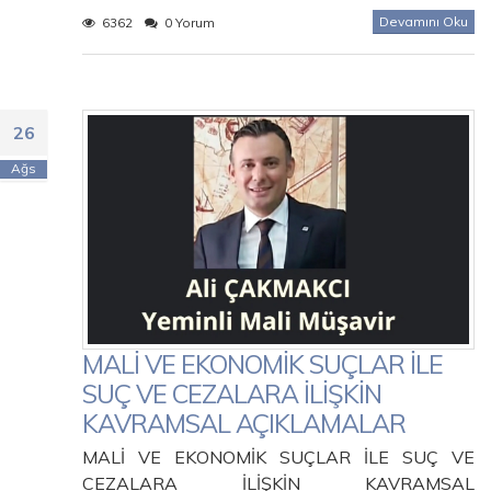
Devamını Oku
6362
0 Yorum
26
Ağs
MALİ VE EKONOMİK SUÇLAR İLE
SUÇ VE CEZALARA İLİŞKİN
KAVRAMSAL AÇIKLAMALAR
MALİ VE EKONOMİK SUÇLAR İLE SUÇ VE
CEZALARA İLİŞKİN KAVRAMSAL