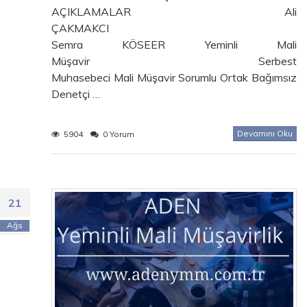
AÇIKLAMALAR Ali
ÇAKMAKCI
Semra KÖSEER Yeminli Mali
Müşavir Serbest
Muhasebeci Mali Müşavir Sorumlu Ortak Bağımsız
Denetçi …
Devamını Oku
5904
0 Yorum
21
Ağs