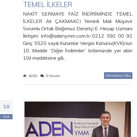
TEMEL İLKELER
NAKİT SERMAYE FAİZ İNDİRİMİNDE TEMEL
İLKELER Ali ÇAKMAKCI Yeminli Mali Müşavir
Sorumlu Ortak Bağımsız Denetçi E. Hesap Uzmanı
İletişim: info@adenymm.com.tr-0212 592 00 92
Giriş: 5520 sayılı Kurumlar Vergisi Kanunu(KVK)nun
10. Madde “Diğer İndirimler” bölümünde yer alan
10/ı maddesine g&…
Devamını Oku
4200
0 Yorum
10
Ara