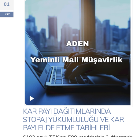
01
Tem
KAR PAYI DAĞITIMLARINDA
STOPAJ YÜKÜMLÜLÜĞÜ VE KAR
PAYI ELDE ETME TARİHLERİ
6102 sayılı TTK’nın 509. maddesinin 2. fıkrasında