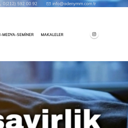
0(212) 592 00 92
info@adenymm.com.tr
N-MEDYA-SEMİNER
MAKALELER
tratejik Kararlar.