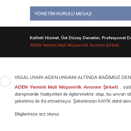
YÖNETİM KURULU MESAJI
Kaliteli Hizmet, Üst Düzey Denetim, Profesyonel De
ADEN Yeminli Mali Müşavirlik Anonim Şirketi
YASAL UYARI-ADEN UNVANI ALTİNDA BAĞIMSIZ DE
ADEN Yeminli Mali Müşavirlik Anonim Şirketi
, sa
danışmanlık faaliyetleri ile ilgilenmekte olup, bu unvan
şirketimiz ile ifa etmekteyiz. Şirketimizin KAYİK dahil de
Bilgilerinize arz olunur.