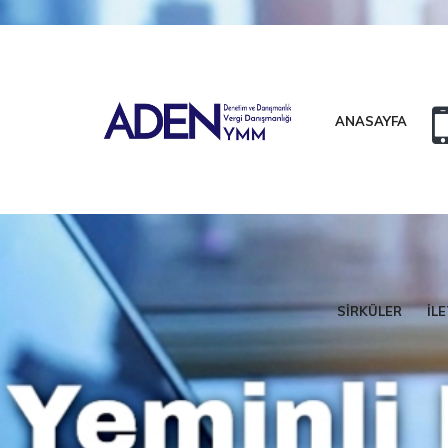
Etkili Vergi Danışmanlığı Ve Sonuç Alan Bir Denetim Modeli
ANASAYFA
Kalite Asla Tesadüf Değildir. D
SİRKÜLER
İLE