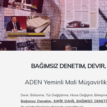
BAĞIMSIZ DENETIM, DEVIR
ADEN Yeminli Mali Müşavirlik
Devir, Bölünme, Tür Değiştirme, Hisse Değişimi, Birleş
Bağımsız Denetim- KAYİK DAHİL BAĞIMSIZ DENETİM 