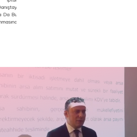
Eklenmişt
Devamını Oku
nıştay
Mevzuat: KD
a Da Bu
Devamını Oku
masına