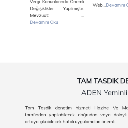
Vergi Kanunlarında Önemli
Web…
Devamını 
ını Yasal
Değişiklikler Yapılmıştır.
 Artırmak
Mevzuat: …
ırlar.
Devamını Oku
mını Oku
TAM TASDIK DE
ADEN Yeminli 
Tam Tasdik denetim hizmeti Hazine Ve Maliye
tarafından yapılabilecek doğrudan veya dolaylı
ortaya çıkabilecek hatalı uygulamaları önemli...