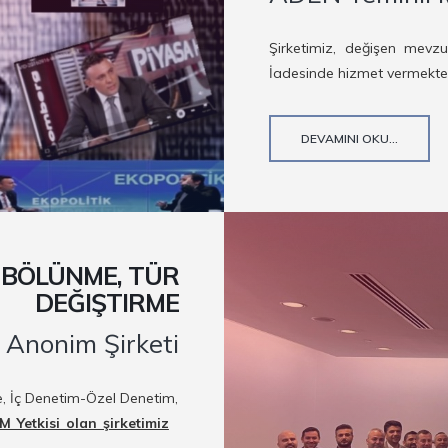
Şirketimiz, değişen mevz
İadesinde hizmet vermekted
DEVAMINI OKU...
, BÖLÜNME, TÜR
DEĞIŞTIRME
 Anonim Şirketi
me, İç Denetim-Özel Denetim,
Yetkisi olan şirketimiz