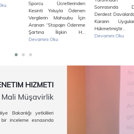
Sporcu Ücretlerinden
Oku
Sonrasında Da
Kesinti Yoluyla Ödenen
Derdest Davalard
Vergilerin Mahsubu İçin
Kararın Uygulan
Aranan “Stopajın Ödenme
Hükmetmiştir…
Şartına İlişkin H…
Devamını Oku
Devamını Oku
NETIM HIZMETI
Mali Müşavirlik
 Bakanlığı yetkilileri
 bir inceleme esnasında