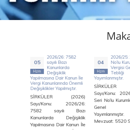
Makal
 Anonim
2026/26: 7582
2026/25: 
05
04
ed
sayılı Bazı
No’lu Kur
Kanunlarda
Vergisi G
Hzrn
Hzrn
26
Değişiklik
Tebliği
sgari
Yapılmasına Dair Kanun İle
Yayımlanmıştır.
 Yasal
Vergi Kanunlarında Önemli
SİRKÜLER (
tırmak
Değişiklikler Yapılmıştır.
Sayı/Konu: 202
SİRKÜLER (2026)
Seri No’lu Kurumla
(2026)
Sayı/Konu: 2026/26:
Genel Te
2026/27:
7582 sayılı Bazı
Yayımlanmı
Limited
Kanunlarda Değişiklik
Mevzuat: 5520 Sa
.12.2026
Yapılmasına Dair Kanun İle
ar Asgari