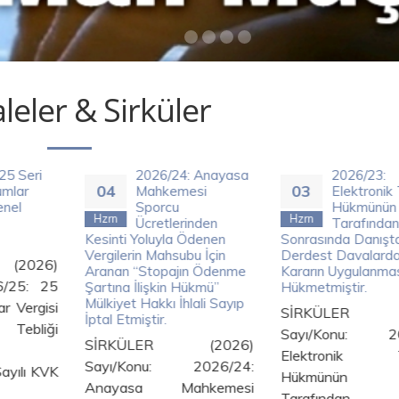
eler & Sirküler
25 Seri
2026/24: Anayasa
2026/23:
04
03
umlar
Mahkemesi
Elektronik 
enel
Sporcu
Hükmünün
Hzrn
Hzrn
Ücretlerinden
Tarafından 
Kesinti Yoluyla Ödenen
Sonrasında Danışt
Vergilerin Mahsubu İçin
Derdest Davalarda
2026)
Aranan “Stopajın Ödenme
Kararın Uygulanmas
6/25: 25
Şartına İlişkin Hükmü”
Hükmetmiştir.
Mülkiyet Hakkı İhlali Sayıp
r Vergisi
SİRKÜLER (
İptal Etmiştir.
bliği
Sayı/Konu: 20
SİRKÜLER (2026)
ştır.
Elektronik Te
Sayı/Konu: 2026/24:
yılı KVK
Hükmünün
Anayasa Mahkemesi
Tarafından İ