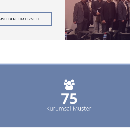
SIZ DENETIM HIZMETI ...
80+
Kurumsal Müşteri