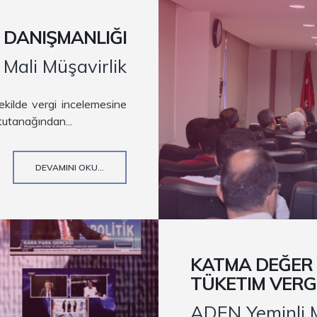
 DANIŞMANLIĞI
Mali Müşavirlik
ekilde vergi incelemesine
tutanağından...
DEVAMINI OKU...
KATMA DEĞER V
TÜKETIM VERGI
ADEN Yeminli M