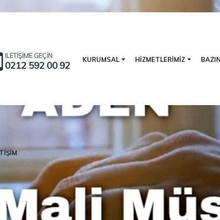
ILETİŞİME GEÇİN
BAZI
KURUMSAL
HİZMETLERİMİZ
0212 592 00 92
eğer Yaratan Hizmet, Sonuç Odaklı Denetim, S
TİŞİM