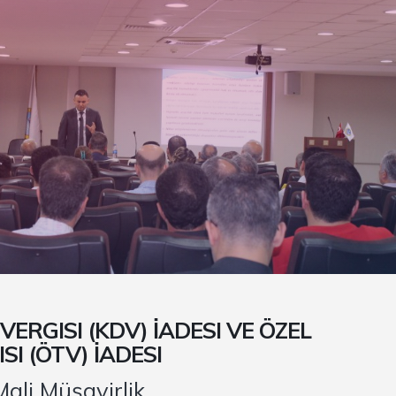
ERGISI (KDV) İADESI VE ÖZEL
SI (ÖTV) İADESI
ali Müşavirlik