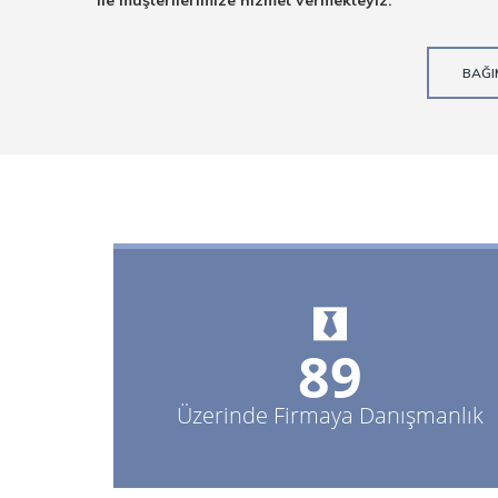
ile müşterilerimize hizmet vermekteyiz.
BAĞIM
95+
Üzerinde Firmaya Danışmanlık