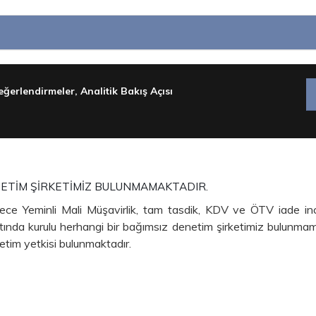
ğerlendirmeler, Analitik Bakış Açısı
NETİM ŞİRKETİMİZ BULUNMAMAKTADIR.
dece Yeminli Mali Müşavirlik, tam tasdik, KDV ve ÖTV iade i
 altında kurulu herhangi bir bağımsız denetim şirketimiz bulunm
netim yetkisi bulunmaktadır.