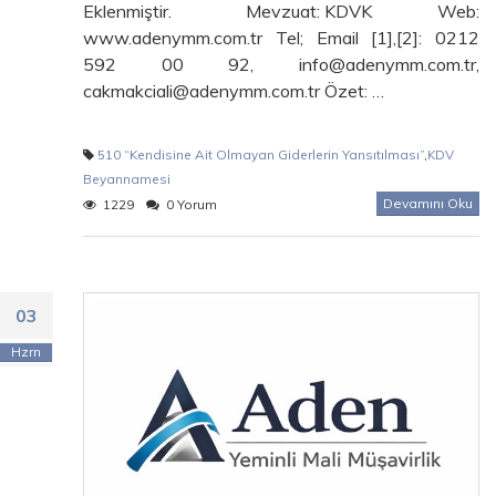
Eklenmiştir. Mevzuat: KDVK Web:
www.adenymm.com.tr Tel; Email [1],[2]: 0212
592 00 92, info@adenymm.com.tr,
cakmakciali@adenymm.com.tr Özet: …
510 “Kendisine Ait Olmayan Giderlerin Yansıtılması”
,
KDV
Beyannamesi
Devamını Oku
1229
0 Yorum
03
Hzrn