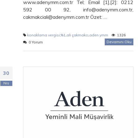
www.adenymm.com.tr Tel; Email [1],[2]: 0212
592 00 92, info@adenymm.com.tr,
cakmakciali@adenymm.com.tr Özet: …
konaklama vergisi
,
%1
,
ali çakmakcı
,
aden ymm
1326
Devamını Oku
0 Yorum
30
Nis