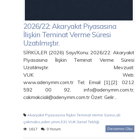
2026/22: Akaryakıt Piyasasına
İlişkin Teminat Verme Süresi
Uzatılmıştır.
SİRKÜLER (2026) Sayı/Konu: 2026/22: Akaryakıt
Piyasasına İlişkin Teminat Verme Süresi
Uzatılmıştır. Mevzuat:
VUK Web:
www.adenymm.com.tr Tel; Email [1],[2]: 0212
592 00 92, info@adenymm.com.tr,
cakmakciali@adenymm.com.tr Özet: Gelir…
Akaryakıt Piyasasına İlişkin Teminat Verme Süresi
,
ali
çakmakcı
,
aden ymm
,
531 VUK Genel Tebliği
Devamını Oku
1617
0 Yorum