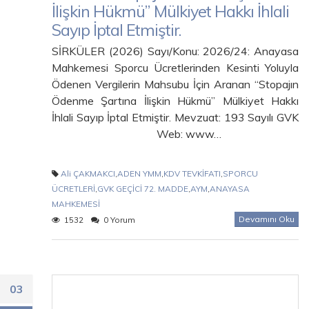
İlişkin Hükmü” Mülkiyet Hakkı İhlali
Sayıp İptal Etmiştir.
SİRKÜLER (2026) Sayı/Konu: 2026/24: Anayasa
Mahkemesi Sporcu Ücretlerinden Kesinti Yoluyla
Ödenen Vergilerin Mahsubu İçin Aranan “Stopajın
Ödenme Şartına İlişkin Hükmü” Mülkiyet Hakkı
İhlali Sayıp İptal Etmiştir. Mevzuat: 193 Sayılı GVK
Web: www…
Ali ÇAKMAKCI
,
ADEN YMM
,
KDV TEVKİFATI
,
SPORCU
ÜCRETLERİ
,
GVK GEÇİCİ 72. MADDE
,
AYM
,
ANAYASA
MAHKEMESİ
Devamını Oku
1532
0 Yorum
03