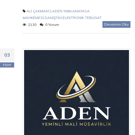
ALİ ÇAKMAKCI
,
ADEN YMM
,
ANAYASA
MAHKEMESİ
,
DANIŞTAY
,
ELEKTRONİK TEBLİGAT
Devamını Oku
2130
0 Yorum
03
Hzrn