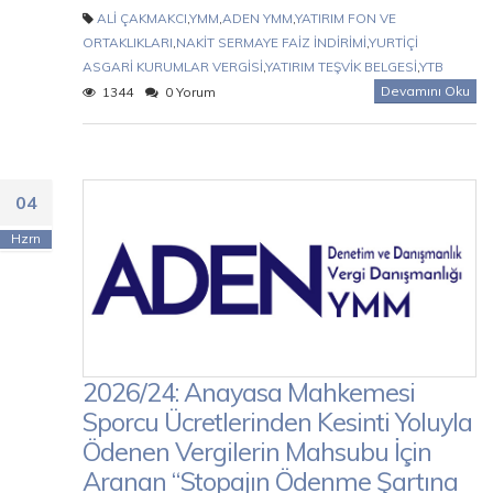
ALİ ÇAKMAKCI
,
YMM
,
ADEN YMM
,
YATIRIM FON VE
ORTAKLIKLARI
,
NAKİT SERMAYE FAİZ İNDİRİMİ
,
YURTİÇİ
ASGARİ KURUMLAR VERGİSİ
,
YATIRIM TEŞVİK BELGESİ
,
YTB
Devamını Oku
1344
0 Yorum
04
Hzrn
2026/24: Anayasa Mahkemesi
Sporcu Ücretlerinden Kesinti Yoluyla
Ödenen Vergilerin Mahsubu İçin
Aranan “Stopajın Ödenme Şartına