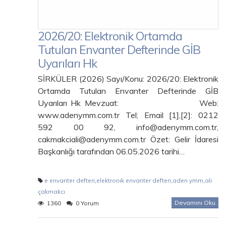
2026/20: Elektronik Ortamda
Tutulan Envanter Defterinde GİB
Uyarıları Hk
SİRKÜLER (2026) Sayı/Konu: 2026/20: Elektronik
Ortamda Tutulan Envanter Defterinde GİB
Uyarıları Hk Mevzuat: Web:
www.adenymm.com.tr Tel; Email [1],[2]: 0212
592 00 92, info@adenymm.com.tr,
cakmakciali@adenymm.com.tr Özet: Gelir İdaresi
Başkanlığı tarafından 06.05.2026 tarihi…
e envanter defteri
,
elektronik envanter defteri
,
aden ymm
,
ali
çakmakcı
Devamını Oku
1360
0 Yorum