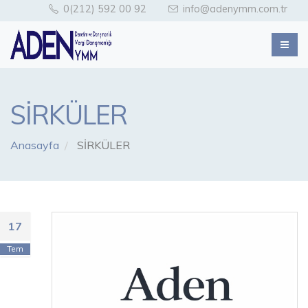
0(212) 592 00 92
info@adenymm.com.tr
SİRKÜLER
Anasayfa
SİRKÜLER
17
Tem