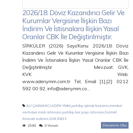
2026/18: Döviz Kazandırıcı Gelir Ve
Kurumlar Vergisine İlişkin Bazı
İndirim Ve İstisnalara İlişkin Yasal
Oranlar CBK İle Değiştirilmiştir.
SİRKÜLER (2026) Sayı/Konu: 2026/18: Döviz
Kazandırıcı Gelir Ve Kurumlar Vergisine İlişkin Bazı
İndirim Ve İstisnalara İlişkin Yasal Oranlar CBK İle
Değiştirilmiştir. Mevzuat: GVK,
KVK Web:
www.adenymm.com.tr Tel; Email [1],[2]: 0212
592 00 92, info@adenymm.co…
ALİ ÇAKMAKCI
,
ADEN YMM
,
yurtdışı iştirak kazancı
,
menkul
sermaye iradı istisnası
,
yurtdışı kar payı istisnası
,
hizmet
ihracatı indirimi
,
GVK 89/13
Devamını Oku
2590
0 Yorum