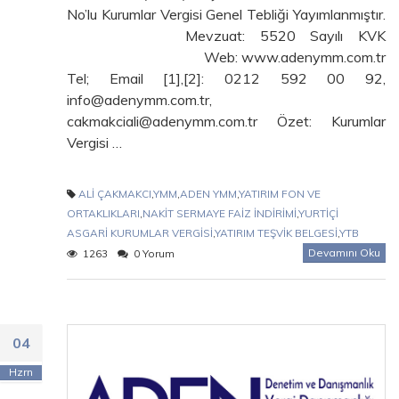
No’lu Kurumlar Vergisi Genel Tebliği Yayımlanmıştır.
Mevzuat: 5520 Sayılı KVK
Web: www.adenymm.com.tr
Tel; Email [1],[2]: 0212 592 00 92,
info@adenymm.com.tr,
cakmakciali@adenymm.com.tr Özet: Kurumlar
Vergisi …
ALİ ÇAKMAKCI
,
YMM
,
ADEN YMM
,
YATIRIM FON VE
ORTAKLIKLARI
,
NAKİT SERMAYE FAİZ İNDİRİMİ
,
YURTİÇİ
ASGARİ KURUMLAR VERGİSİ
,
YATIRIM TEŞVİK BELGESİ
,
YTB
Devamını Oku
1263
0 Yorum
04
Hzrn