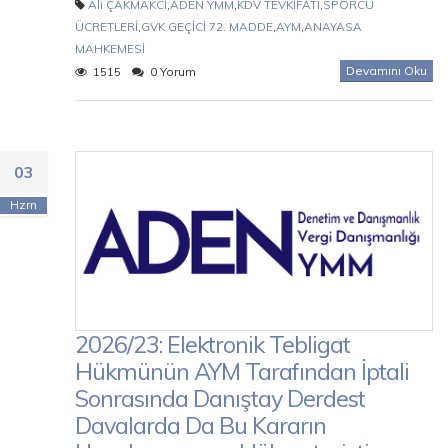
Ali ÇAKMAKCI
,
ADEN YMM
,
KDV TEVKİFATI
,
SPORCU
ÜCRETLERİ
,
GVK GEÇİCİ 72. MADDE
,
AYM
,
ANAYASA
MAHKEMESİ
Devamını Oku
1515
0 Yorum
03
Hzrn
2026/23: Elektronik Tebligat
Hükmünün AYM Tarafından İptali
Sonrasında Danıştay Derdest
Davalarda Da Bu Kararın