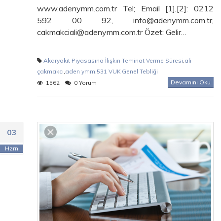
www.adenymm.com.tr Tel; Email [1],[2]: 0212
592 00 92, info@adenymm.com.tr,
cakmakciali@adenymm.com.tr Özet: Gelir…
Akaryakıt Piyasasına İlişkin Teminat Verme Süresi
,
ali
çakmakcı
,
aden ymm
,
531 VUK Genel Tebliği
Devamını Oku
1562
0 Yorum
03
Hzrn