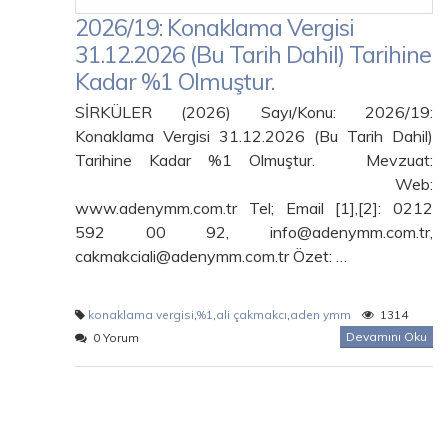
2026/19: Konaklama Vergisi
31.12.2026 (Bu Tarih Dahil) Tarihine
Kadar %1 Olmuştur.
SİRKÜLER (2026) Sayı/Konu: 2026/19:
Konaklama Vergisi 31.12.2026 (Bu Tarih Dahil)
Tarihine Kadar %1 Olmuştur. Mevzuat:
Web:
www.adenymm.com.tr Tel; Email [1],[2]: 0212
592 00 92, info@adenymm.com.tr,
cakmakciali@adenymm.com.tr Özet: …
konaklama vergisi
,
%1
,
ali çakmakcı
,
aden ymm
1314
Devamını Oku
0 Yorum