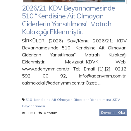
2026/21: KDV Beyannamesinde
510 “Kendisine Ait Olmayan
Giderlerin Yansıtılması” Matrah
Kulakçığı Eklenmiştir.
SİRKÜLER (2026) Sayı/Konu: 2026/21: KDV
Beyannamesinde 510 “Kendisine Ait Olmayan
Giderlerin Yansıtılması” Matrah Kulakçığı
Eklenmiştir. Mevzuat: KDVK Web:
www.adenymm.com.tr Tel; Email [1],[2]: 0212
592 00 92, info@adenymm.com.tr,
cakmakciali@adenymm.com.tr Özet: …
510 “Kendisine Ait Olmayan Giderlerin Yansıtılması”
,
KDV
Beyannamesi
Devamını Oku
1151
0 Yorum