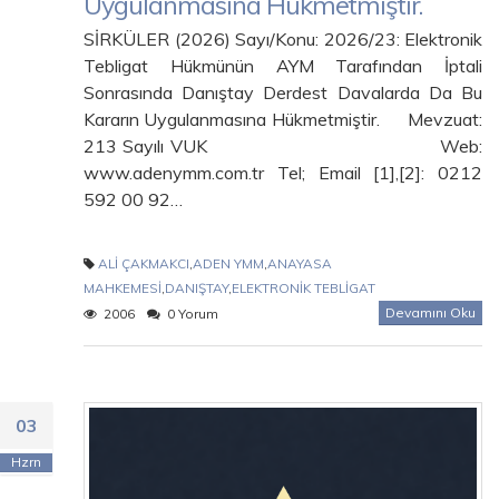
Uygulanmasına Hükmetmiştir.
SİRKÜLER (2026) Sayı/Konu: 2026/23: Elektronik
Tebligat Hükmünün AYM Tarafından İptali
Sonrasında Danıştay Derdest Davalarda Da Bu
Kararın Uygulanmasına Hükmetmiştir. Mevzuat:
213 Sayılı VUK Web:
www.adenymm.com.tr Tel; Email [1],[2]: 0212
592 00 92…
ALİ ÇAKMAKCI
,
ADEN YMM
,
ANAYASA
MAHKEMESİ
,
DANIŞTAY
,
ELEKTRONİK TEBLİGAT
Devamını Oku
2006
0 Yorum
03
Hzrn