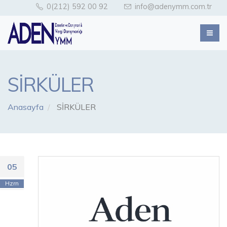
0(212) 592 00 92
info@adenymm.com.tr
SİRKÜLER
Anasayfa
SİRKÜLER
05
Hzrn