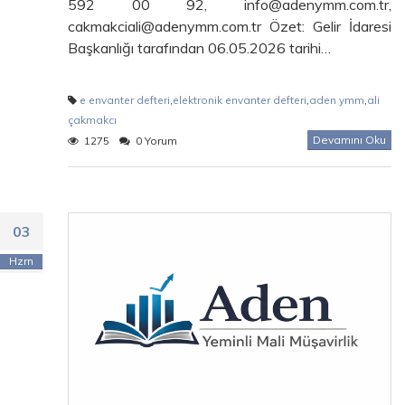
592 00 92, info@adenymm.com.tr,
cakmakciali@adenymm.com.tr Özet: Gelir İdaresi
Başkanlığı tarafından 06.05.2026 tarihi…
e envanter defteri
,
elektronik envanter defteri
,
aden ymm
,
ali
çakmakcı
Devamını Oku
1275
0 Yorum
03
Hzrn