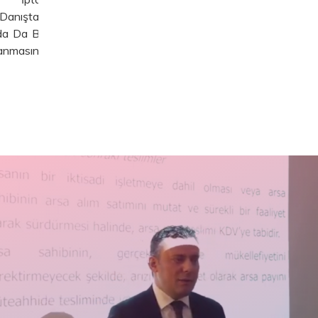
Eklenmişt
Devamını Oku
nıştay
Mevzuat: KD
a Da Bu
Devamını Oku
masına