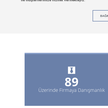
ile müşterilerimize hizmet vermekteyiz.
BAĞIM
95+
Üzerinde Firmaya Danışmanlık