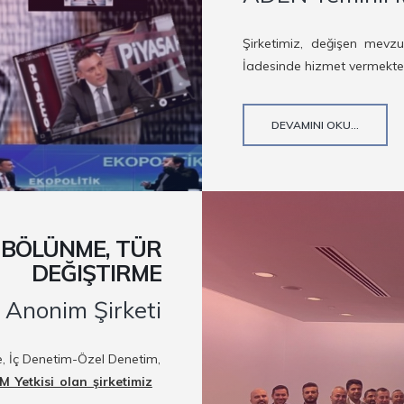
Şirketimiz, değişen mevz
İadesinde hizmet vermekted
DEVAMINI OKU...
, BÖLÜNME, TÜR
DEĞIŞTIRME
 Anonim Şirketi
me, İç Denetim-Özel Denetim,
Yetkisi olan şirketimiz