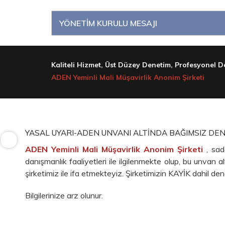
YÖNETİM KURULU MESAJI
Kaliteli Hizmet, Üst Düzey Denetim, Profesyonel De
ADEN Yeminli Mali Müşavirlik Anonim Şirketi
YASAL UYARI-ADEN UNVANI ALTİNDA BAĞIMSIZ DE
ADEN Yeminli Mali Müşavirlik Anonim Şirketi
, sa
danışmanlık faaliyetleri ile ilgilenmekte olup, bu unvan
şirketimiz ile ifa etmekteyiz. Şirketimizin KAYİK dahil de
Bilgilerinize arz olunur.