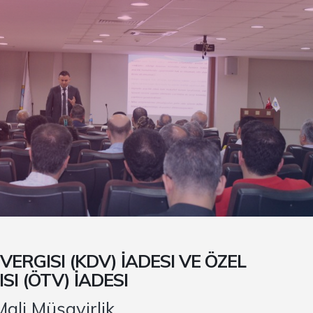
ERGISI (KDV) İADESI VE ÖZEL
SI (ÖTV) İADESI
ali Müşavirlik