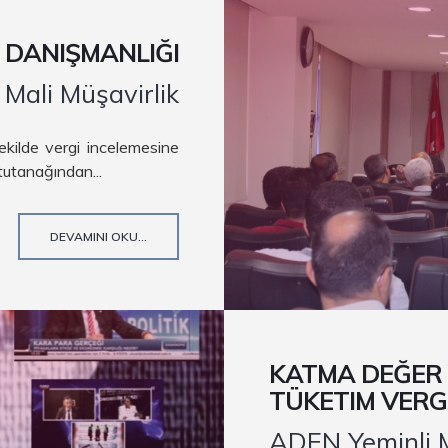
 DANIŞMANLIĞI
Mali Müşavirlik
ekilde vergi incelemesine
tutanağından...
DEVAMINI OKU...
KATMA DEĞER V
TÜKETIM VERGI
ADEN Yeminli M