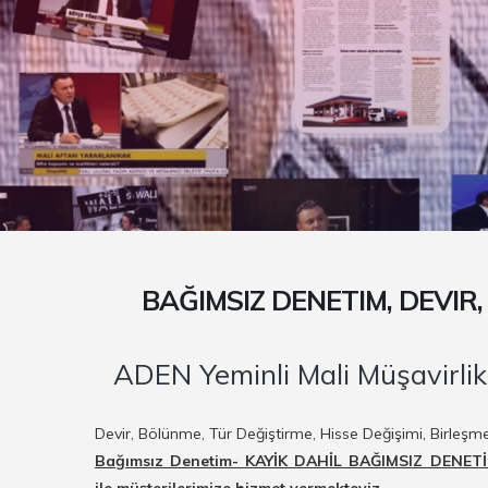
BAĞIMSIZ DENETIM, DEVIR
ADEN Yeminli Mali Müşavirlik
Devir, Bölünme, Tür Değiştirme, Hisse Değişimi, Birleş
Bağımsız Denetim- KAYİK DAHİL BAĞIMSIZ DENETİM 