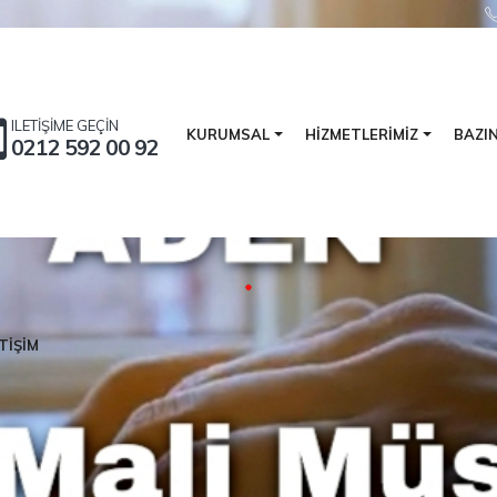
ILETİŞİME GEÇİN
BAZI
KURUMSAL
HİZMETLERİMİZ
0212 592 00 92
eğer Yaratan Hizmet, Sonuç Odaklı Denetim, S
TİŞİM