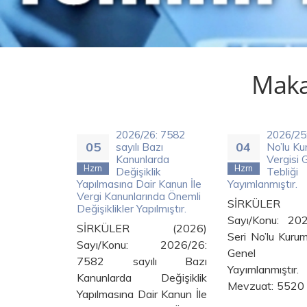
Makal
 Anonim
2026/26: 7582
2026/25: 
05
04
ed
sayılı Bazı
No’lu Kur
Kanunlarda
Vergisi G
Hzrn
Hzrn
26
Değişiklik
Tebliği
sgari
Yapılmasına Dair Kanun İle
Yayımlanmıştır.
 Yasal
Vergi Kanunlarında Önemli
SİRKÜLER (
tırmak
Değişiklikler Yapılmıştır.
Sayı/Konu: 202
SİRKÜLER (2026)
Seri No’lu Kurumla
(2026)
Sayı/Konu: 2026/26:
Genel Te
2026/27:
7582 sayılı Bazı
Yayımlanmı
Limited
Kanunlarda Değişiklik
Mevzuat: 5520 Sa
.12.2026
Yapılmasına Dair Kanun İle
ar Asgari