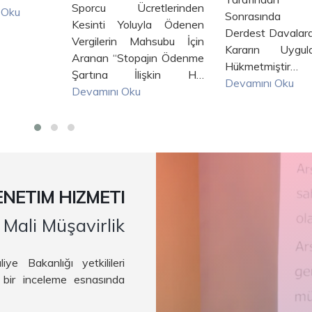
Sporcu Ücretlerinden
Oku
Sonrasında Da
Kesinti Yoluyla Ödenen
Derdest Davalard
Vergilerin Mahsubu İçin
Kararın Uygulan
Aranan “Stopajın Ödenme
Hükmetmiştir…
Şartına İlişkin H…
Devamını Oku
Devamını Oku
NETIM HIZMETI
Mali Müşavirlik
 Bakanlığı yetkilileri
 bir inceleme esnasında