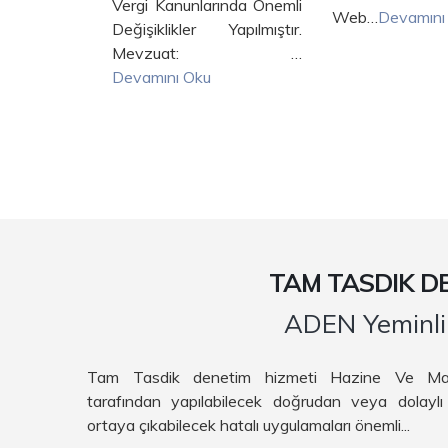
Vergi Kanunlarında Önemli
Web…
Devamını 
ını Yasal
Değişiklikler Yapılmıştır.
 Artırmak
Mevzuat: …
ırlar.
Devamını Oku
mını Oku
TAM TASDIK DE
ADEN Yeminli 
Tam Tasdik denetim hizmeti Hazine Ve Maliye
tarafından yapılabilecek doğrudan veya dolaylı
ortaya çıkabilecek hatalı uygulamaları önemli...