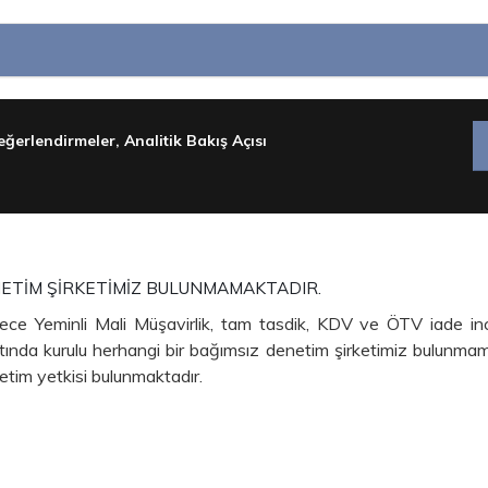
ğerlendirmeler, Analitik Bakış Açısı
NETİM ŞİRKETİMİZ BULUNMAMAKTADIR.
dece Yeminli Mali Müşavirlik, tam tasdik, KDV ve ÖTV iade i
 altında kurulu herhangi bir bağımsız denetim şirketimiz bulunm
netim yetkisi bulunmaktadır.