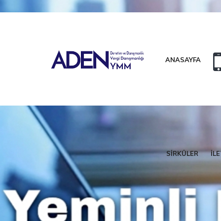
Etkili Vergi Danışmanlığı Ve Sonuç Alan Bir Denetim Modeli
ANASAYFA
Kalite Asla Tesadüf Değildir. D
SİRKÜLER
İLE