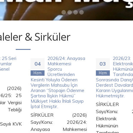
eler & Sirküler
25 Seri
2026/24: Anayasa
2026/23:
04
03
umlar
Mahkemesi
Elektronik 
enel
Sporcu
Hükmünün
Hzrn
Hzrn
Ücretlerinden
Tarafından 
Kesinti Yoluyla Ödenen
Sonrasında Danışt
Vergilerin Mahsubu İçin
Derdest Davalarda
2026)
Aranan “Stopajın Ödenme
Kararın Uygulanmas
6/25: 25
Şartına İlişkin Hükmü”
Hükmetmiştir.
Mülkiyet Hakkı İhlali Sayıp
r Vergisi
SİRKÜLER (
İptal Etmiştir.
bliği
Sayı/Konu: 20
SİRKÜLER (2026)
ştır.
Elektronik Te
Sayı/Konu: 2026/24:
yılı KVK
Hükmünün
Anayasa Mahkemesi
Tarafından İ