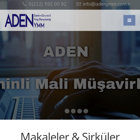
Etkili Vergi Danışmanlığı Ve Sonuç Alan Bir Denetim Modeli
0(212) 592 00 92
info@adenymm.com.tr
Kalite Asla Tesadüf Değildir. Değer Yaratan Hizmet, So
Makaleler & Sirküler