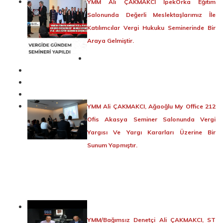
YMM Ali ÇAKMAKCI İpekOrka Eğitim
Salonunda Değerli Meslektaşlarımız İle
Katılımcılar Vergi Hukuku Seminerinde Bir
Araya Gelmiştir.
YMM Ali ÇAKMAKCI, Ağaoğlu My Office 212
Ofis Akasya Seminer Salonunda Vergi
Yargısı Ve Yargı Kararları Üzerine Bir
Sunum Yapmıştır.
YMM/Bağımsız Denetçi Ali ÇAKMAKCI, ST