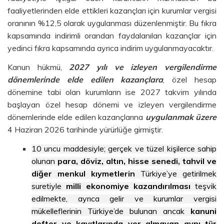
faaliyetlerinden elde ettikleri kazançları için kurumlar vergisi
oranının %12,5 olarak uygulanması düzenlenmiştir. Bu fıkra
kapsamında indirimli orandan faydalanılan kazançlar için
yedinci fıkra kapsamında ayrıca indirim uygulanmayacaktır.
Kanun hükmü,
2027 yılı ve izleyen vergilendirme
dönemlerinde elde edilen kazançlara
, özel hesap
dönemine tabi olan kurumların ise 2027 takvim yılında
başlayan özel hesap dönemi ve izleyen vergilendirme
dönemlerinde elde edilen kazançlarına
uygulanmak üzere
4 Haziran 2026 tarihinde yürürlüğe girmiştir.
10 uncu maddesiyle; gerçek ve tüzel kişilerce sahip
olunan
para, döviz, altın, hisse senedi, tahvil ve
diğer menkul kıymetlerin
Türkiye’ye getirilmek
suretiyle
milli ekonomiye kazandırılması
teşvik
edilmekte, ayrıca gelir ve kurumlar vergisi
mükelleflerinin Türkiye’de bulunan ancak
kanuni
defter ve kayıtlarında yer almayan aynı tür