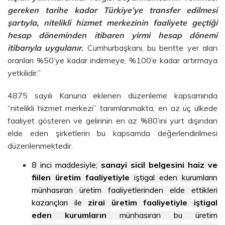
gereken tarihe kadar Türkiye’ye transfer edilmesi
şartıyla, nitelikli hizmet merkezinin faaliyete geçtiği
hesap döneminden itibaren yirmi hesap dönemi
itibarıyla uygulanır.
Cumhurbaşkanı, bu bentte yer alan
oranları %50’ye kadar indirmeye, %100’e kadar artırmaya
yetkilidir.”
4875 sayılı Kanuna eklenen düzenleme kapsamında
“nitelikli hizmet merkezi” tanımlanmakta; en az üç ülkede
faaliyet gösteren ve gelirinin en az %80’ini yurt dışından
elde eden şirketlerin bu kapsamda değerlendirilmesi
düzenlenmektedir.
8 inci maddesiyle;
sanayi sicil belgesini haiz ve
fiilen üretim faaliyetiyle
iştigal eden kurumların
münhasıran üretim faaliyetlerinden elde ettikleri
kazançları ile
zirai üretim faaliyetiyle iştigal
eden kurumların
münhasıran bu üretim