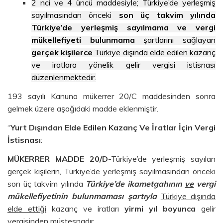
2 nci ve 4 üncü maddesiyle; Türkiye’de yerleşmiş
sayılmasından önceki
son üç takvim yılında
Türkiye’de yerleşmiş sayılmama ve vergi
mükellefiyeti bulunmama
şartlarını sağlayan
gerçek kişilerce
Türkiye dışında elde edilen kazanç
ve iratlara yönelik gelir vergisi istisnası
düzenlenmektedir.
193 sayılı Kanuna mükerrer 20/C maddesinden sonra
gelmek üzere aşağıdaki madde eklenmiştir.
“
Yurt Dışından Elde Edilen Kazanç Ve İratlar İçin Vergi
İstisnası
:
MÜKERRER MADDE 20/D
-Türkiye’de yerleşmiş sayılan
gerçek kişilerin, Türkiye’de yerleşmiş sayılmasından önceki
son üç takvim yılında
Türkiye’de ikametgahının
ve
vergi
mükellefiyetinin bulunmaması şartıyla
Türkiye dışında
elde ettiği
kazanç ve iratları
yirmi yıl boyunca
gelir
vergisinden müstesnadır.