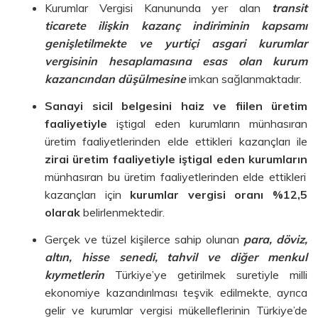
Kurumlar Vergisi Kanununda yer alan
transit
ticarete ilişkin kazanç indiriminin kapsamı
genişletilmekte ve yurtiçi asgari kurumlar
vergisinin hesaplamasına esas olan kurum
kazancından düşülmesine
imkan sağlanmaktadır.
Sanayi sicil belgesini haiz ve fiilen üretim
faaliyetiyle
iştigal eden kurumların münhasıran
üretim faaliyetlerinden elde ettikleri kazançları ile
zirai üretim faaliyetiyle iştigal eden kurumların
münhasıran bu üretim faaliyetlerinden elde ettikleri
kazançları için
kurumlar vergisi oranı %12,5
olarak
belirlenmektedir.
Gerçek ve tüzel kişilerce sahip olunan
para, döviz,
altın, hisse senedi, tahvil ve diğer menkul
kıymetlerin
Türkiye’ye getirilmek suretiyle milli
ekonomiye kazandırılması teşvik edilmekte, ayrıca
gelir ve kurumlar vergisi mükelleflerinin Türkiye’de