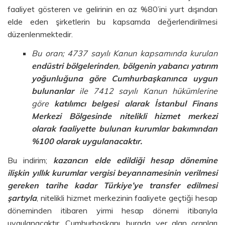
faaliyet gösteren ve gelirinin en az %80’ini yurt dışından
elde eden şirketlerin bu kapsamda değerlendirilmesi
düzenlenmektedir.
Bu oran; 4737 sayılı Kanun kapsamında kurulan
endüstri bölgelerinden
,
bölgenin yabancı yatırım
yoğunluğuna göre Cumhurbaşkanınca uygun
bulunanlar
ile 7412 sayılı Kanun hükümlerine
göre
katılımcı belgesi alarak İstanbul Finans
Merkezi Bölgesinde nitelikli hizmet merkezi
olarak faaliyette bulunan kurumlar bakımından
%100 olarak uygulanacaktır.
Bu indirim;
kazancın elde edildiği hesap dönemine
ilişkin yıllık kurumlar vergisi beyannamesinin verilmesi
gereken tarihe kadar Türkiye’ye transfer edilmesi
şartıyla
, nitelikli hizmet merkezinin faaliyete geçtiği hesap
döneminden itibaren yirmi hesap dönemi itibarıyla
uygulanacaktır. Cumhurbaşkanı, burada yer alan oranları