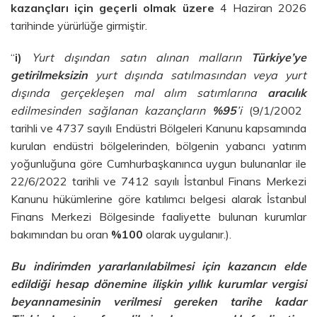
kazançları için geçerli olmak üzere
4 Haziran 2026
tarihinde yürürlüğe girmiştir.
“
i)
Yurt dışından satın alınan malların
Türkiye’ye
getirilmeksizin
yurt dışında satılmasından veya yurt
dışında gerçekleşen mal alım satımlarına
aracılık
edilmesinden sağlanan kazançların
%95
’i
(9/1/2002
tarihli ve 4737 sayılı Endüstri Bölgeleri Kanunu kapsamında
kurulan endüstri bölgelerinden, bölgenin yabancı yatırım
yoğunluğuna göre Cumhurbaşkanınca uygun bulunanlar ile
22/6/2022 tarihli ve 7412 sayılı İstanbul Finans Merkezi
Kanunu hükümlerine göre katılımcı belgesi alarak İstanbul
Finans Merkezi Bölgesinde faaliyette bulunan kurumlar
bakımından bu oran
%100
olarak uygulanır.).
Bu indirimden yararlanılabilmesi için kazancın elde
edildiği hesap dönemine ilişkin yıllık kurumlar vergisi
beyannamesinin verilmesi gereken tarihe kadar