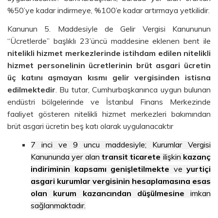
%50’ye kadar indirmeye, %100’e kadar artırmaya yetkilidir.
Kanunun 5. Maddesiyle de Gelir Vergisi Kanununun
“Ücretlerde” başlıklı 23’üncü maddesine eklenen bent ile
nitelikli hizmet merkezlerinde istihdam edilen nitelikli
hizmet personelinin ücretlerinin brüt asgari ücretin
üç katını aşmayan kısmı gelir vergisinden istisna
edilmektedir
. Bu tutar, Cumhurbaşkanınca uygun bulunan
endüstri bölgelerinde ve İstanbul Finans Merkezinde
faaliyet gösteren nitelikli hizmet merkezleri bakımından
brüt asgari ücretin beş katı olarak uygulanacaktır
7 inci ve 9 uncu maddesiyle; Kurumlar Vergisi
Kanununda yer alan
transit ticarete
ilişkin
kazanç
indiriminin kapsamı genişletilmekte
ve
yurtiçi
asgari kurumlar vergisinin hesaplamasına esas
olan kurum kazancından düşülmesine
imkan
sağlanmaktadır.