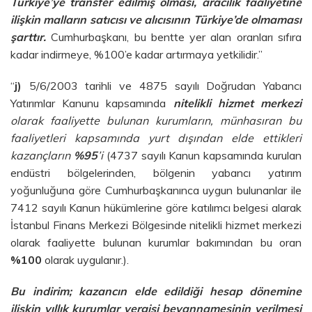
Türkiye’ye transfer edilmiş olması, aracılık faaliyetine
ilişkin malların satıcısı ve alıcısının Türkiye’de olmaması
şarttır.
Cumhurbaşkanı, bu bentte yer alan oranları sıfıra
kadar indirmeye, %100’e kadar artırmaya yetkilidir.”
“
j)
5/6/2003 tarihli ve 4875 sayılı Doğrudan Yabancı
Yatırımlar Kanunu kapsamında
nitelikli hizmet merkezi
olarak faaliyette bulunan kurumların, münhasıran bu
faaliyetleri kapsamında yurt dışından elde ettikleri
kazançların
%95
’i
(4737 sayılı Kanun kapsamında kurulan
endüstri bölgelerinden, bölgenin yabancı yatırım
yoğunluğuna göre Cumhurbaşkanınca uygun bulunanlar ile
7412 sayılı Kanun hükümlerine göre katılımcı belgesi alarak
İstanbul Finans Merkezi Bölgesinde nitelikli hizmet merkezi
olarak faaliyette bulunan kurumlar bakımından bu oran
%100
olarak uygulanır.).
Bu indirim; kazancın elde edildiği hesap dönemine
ilişkin yıllık kurumlar vergisi beyannamesinin verilmesi