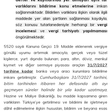
varlıklarını bildirime konu etmelerine
imkan
sağlanmaktadır. Bildirilen varlıklara ilişkin olarak ilgili
maddede yer alan şartların sağlanması kaydıyla,
söz konusu tutarlanedeniyle herhangi bir
vergi
incelemesi
ve
vergi tarhiyatı yapılmaması
öngörülmektedir.
5520 sayılı Kanuna Geçici 19. Madde eklenerek vergiye
gönüllü uyumu artırmak amacıyla, gerçek veya tüzel
kişilerce, yurt dışında bulunan; para, altın, döviz, menkul
kıymet ve diğer sermaye piyasası araçları
31/7/2027
tarihine kadar
banka veya aracı kurumlara bildirilme
imkanı getirilmiştir.
Cumhurbaşkanı 31/7/2027 tarihini,
bitim tarihinden itibaren her defasında altı ayı
geçmeyen süreler halinde bir yıla kadar uzatmaya
;
Hazine ve Maliye Bakanlığı, bu madde kapsamına giren
varlıkların Türkiye’ye getirilmesi ve bildirimi ile işletmeye
dâhil edilmelerine ilişkin hususları, bildirim ve beyana esas