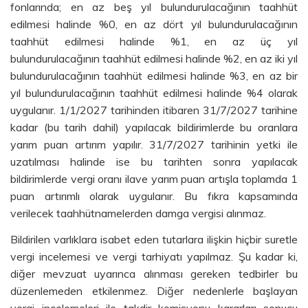
fonlarında; en az beş yıl bulundurulacağının taahhüt
edilmesi halinde %0, en az dört yıl bulundurulacağının
taahhüt edilmesi halinde %1, en az üç yıl
bulundurulacağının taahhüt edilmesi halinde %2, en az iki yıl
bulundurulacağının taahhüt edilmesi halinde %3, en az bir
yıl bulundurulacağının taahhüt edilmesi halinde %4 olarak
uygulanır. 1/1/2027 tarihinden itibaren 31/7/2027 tarihine
kadar (bu tarih dahil) yapılacak bildirimlerde bu oranlara
yarım puan artırım yapılır. 31/7/2027 tarihinin yetki ile
uzatılması halinde ise bu tarihten sonra yapılacak
bildirimlerde vergi oranı ilave yarım puan artışla toplamda 1
puan artırımlı olarak uygulanır. Bu fıkra kapsamında
verilecek taahhütnamelerden damga vergisi alınmaz.
Bildirilen varlıklara isabet eden tutarlara ilişkin hiçbir suretle
vergi incelemesi ve vergi tarhiyatı yapılmaz.
Şu kadar ki,
diğer mevzuat uyarınca alınması gereken tedbirler bu
düzenlemeden etkilenmez. Diğer nedenlerle başlayan
vergi incelemeleri ile takdir komisyonu kararları sonucu