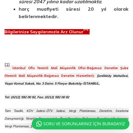
süresi 2047 yılına kadar uzatılmakta
;
harç muafiyeti süresi 20 yıl olarak
belirlenmektedir.
[3]
Bilgilerinize Saygılarımızla Arz Olunur
.
[1]
İstanbul Ofis Yeminli Mali Müşavirlik Ofisi-Bağımsız Denetim Şube
(Yeminli Mali Müşavirlik-Bağımsız Denetim Hizmetleri):
Şenlikköy Mahallesi,
Yaşar Kemal Sokak, No: 3 Daire: 5 Florya-Bakırköy-İSTANBUL,
Tel: (0212) 592 00 92, Fax: (0212) 592 00 92
Tam Tasdik, KDV İadesi-ÖTV İadesi, Vergi Planlaması, Denetim, İnceleme
Danışmanlığı, Yönetim Danışmanlığı, Özel Denetim, Bağımsız Denetim, Uluslararası
SORU VE SORUNLARINIZ İÇİN BURADAYIZ
Vergi Planlaması, Şirket Değerlemesi, İç Denetim, Vergi Danışmanlığı.