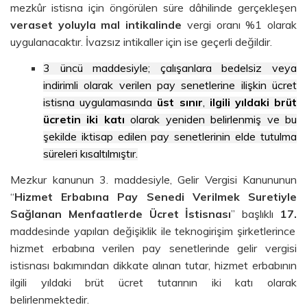
mezkûr istisna için öngörülen süre dâhilinde gerçekleşen
veraset yoluyla mal intikalinde
vergi oranı %1 olarak
uygulanacaktır. İvazsız intikaller için ise geçerli değildir.
3 üncü maddesiyle; çalışanlara bedelsiz veya
indirimli olarak verilen pay senetlerine ilişkin ücret
istisna uygulamasında
üst sınır
,
ilgili yıldaki brüt
ücretin iki katı
olarak yeniden belirlenmiş ve bu
şekilde iktisap edilen pay senetlerinin elde tutulma
süreleri kısaltılmıştır.
Mezkur kanunun 3. maddesiyle, Gelir Vergisi Kanununun
“
Hizmet Erbabına Pay Senedi Verilmek Suretiyle
Sağlanan Menfaatlerde Ücret İstisnası
” başlıklı
17.
maddesinde yapılan değişiklik ile teknogirişim şirketlerince
hizmet erbabına verilen pay senetlerinde gelir vergisi
istisnası bakımından dikkate alınan tutar, hizmet erbabının
ilgili yıldaki brüt ücret tutarının iki katı olarak
belirlenmektedir.