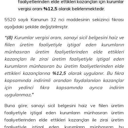
faaliyetlerinden elde ettikleri kazançları için kurumlar
vergisi oranı
%12,5
olarak belirlenmektedir.
5520 sayılı Kanunun 32 nci maddesinin sekizinci fıkrası
aşağıdaki şekilde değiştirilmiştir.
“(8)
Kurumlar vergisi oranı, sanayi sicil belgesini haiz ve
fiilen üretim faaliyetiyle iştigal eden kurumların
münhasıran üretim faaliyetlerinden elde ettikleri
kazançları ile zirai üretim faaliyetiyle iştigal eden
kurumların münhasıran bu üretim faaliyetlerinden elde
ettikleri kazançlarına
%12,5
olarak uygulanır. Bu fıkra
kapsamında indirimli orandan faydalanılan kazançlar
için yedinci fıkra kapsamında ayrıca indirim
uygulanmaz
.”
Buna göre; sanayi sicil belgesini haiz ve fiilen üretim
faaliyetiyle iştigal eden kurumların münhasıran üretim
faaliyetlerinden elde ettikleri kazançları ile zirai üretim
faaliyetiyle iştigal eden kurumların münhasıran bu