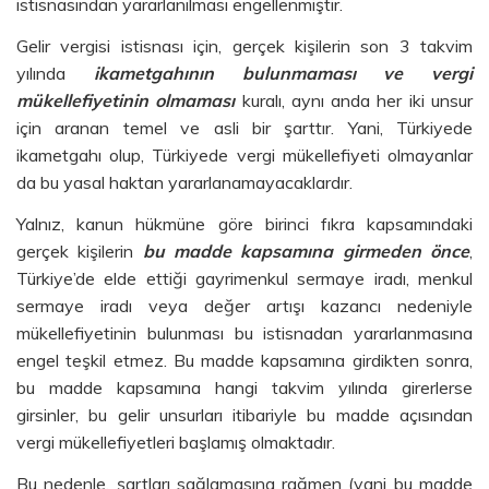
istisnasından yararlanılması engellenmiştir.
Gelir vergisi istisnası için, gerçek kişilerin son 3 takvim
yılında
ikametgahının bulunmaması ve vergi
mükellefiyetinin olmaması
kuralı, aynı anda her iki unsur
için aranan temel ve asli bir şarttır. Yani, Türkiyede
ikametgahı olup, Türkiyede vergi mükellefiyeti olmayanlar
da bu yasal haktan yararlanamayacaklardır.
Yalnız, kanun hükmüne göre birinci fıkra kapsamındaki
gerçek kişilerin
bu madde kapsamına girmeden önce
,
Türkiye’de elde ettiği gayrimenkul sermaye iradı, menkul
sermaye iradı veya değer artışı kazancı nedeniyle
mükellefiyetinin bulunması bu istisnadan yararlanmasına
engel teşkil etmez. Bu madde kapsamına girdikten sonra,
bu madde kapsamına hangi takvim yılında girerlerse
girsinler, bu gelir unsurları itibariyle bu madde açısından
vergi mükellefiyetleri başlamış olmaktadır.
Bu nedenle, şartları sağlamasına rağmen (yani bu madde