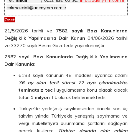
Tel; Email
,
:
0212 592 00 92,
info@adenymm.com.tr
,
cakmakciali@adenymm.com.tr
Özet
:
21/5/2026 tarihli ve
7582 sayılı Bazı Kanunlarda
Değişiklik Yapılmasına Dair Kanun
04/06/2026 tarihli
ve 33270 sayılı Resmi Gazetede yayımlanmıştır.
7582 sayılı Bazı Kanunlarda Değişiklik Yapılmasına
Dair Kanunla
;
6183 sayılı Kanunun 48. maddesi uyarınca azami
36 ay olan tecil süresi 72 aya çıkarılmakta,
teminatsız tecil
uygulamasına konu olacak alacak
tutarı
1 milyon TL
olarak belirlenmektedir.
Türkiye’de yerleşmiş sayılmasından önceki son üç
takvim yılında Türkiye’de yerleşmiş sayılmama ve
vergi mükellefiyeti bulunmama şartlarını sağlayan
gerçek kişilerce
Türkiye dışında elde edilen