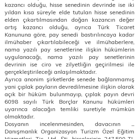
kazancı olduğu, hisse senedinin devrinde ise iki
yıldan kısa süreyle elde tutulan hisse senedinin
elden çıkartılmasından doğan kazancın değer
artış kazancı olduğu, ayrıca Türk Ticaret
Kanununa göre, pay senedi bastırılıncaya kadar
ilmühaber çıkartılabileceği ve ilmühaberlere,
nama yazılı pay senetlerine ilişkin hükümlerin
uygulanacağı, nama yazılı pay senetlerinin
devrinin ise ciro ve zilyetliğin geçirilmesi ile
gerçekleştirileceği anlaşılmaktadır.
Ayrıca anonim şirketlerde senede bağlanmamış
yani çıplak payların devredilmesine ilişkin olarak
açık bir hüküm bulunmayıp, çıplak payın devri
6098 sayılı Türk Borçlar Kanunu hükümleri
uyarınca alacağın temliki suretiyle mümkün
olmaktadır.
Dosyanın incelenmesinden, davacının ...
Danışmanlık Organizasyon Turizm Özel Eğitim
Hizmetleri Tic. Ltd. Şti. hisselerinin 247.500-TL