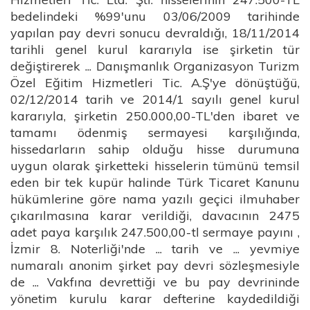
bedelindeki %99'unu 03/06/2009 tarihinde
yapılan pay devri sonucu devraldığı, 18/11/2014
tarihli genel kurul kararıyla ise şirketin tür
değiştirerek ... Danışmanlık Organizasyon Turizm
Özel Eğitim Hizmetleri Tic. A.Ş'ye dönüştüğü,
02/12/2014 tarih ve 2014/1 sayılı genel kurul
kararıyla, şirketin 250.000,00-TL'den ibaret ve
tamamı ödenmiş sermayesi karşılığında,
hissedarların sahip olduğu hisse durumuna
uygun olarak şirketteki hisselerin tümünü temsil
eden bir tek kupür halinde Türk Ticaret Kanunu
hükümlerine göre nama yazılı geçici ilmuhaber
çıkarılmasına karar verildiği, davacının 2475
adet paya karşılık 247.500,00-tl sermaye payını ,
İzmir 8. Noterliği'nde ... tarih ve ... yevmiye
numaralı anonim şirket pay devri sözleşmesiyle
de ... Vakfına devrettiği ve bu pay devrininde
yönetim kurulu karar defterine kaydedildiği