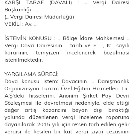
KARŞI TARAF (DAVALI) : ... Vergi Dairesi
Başkanlığı - ...
(... Vergi Dairesi Müdürlüğü)
VEKİLİ : Av. ...
İSTEMİN KONUSU : ... Bölge İdare Mahkemesi ...
Vergi Dava Dairesinin ... tarih ve E:... , K:... sayılı
kararının, temyizen incelenerek bozulması
istenilmektedir.
YARGILAMA SÜRECİ:
Dava konusu istem: Davacının, ... Danışmanlık
Organizasyon Turizm Özel Eğitim Hizmetleri Tic.
A.Ş'deki hisselerini, Anonim Şirket Pay Devri
Sözleşmesi ile devretmesi nedeniyle, elde ettiği
değer artış kazancını beyan dışı bıraktığı
yolunda düzenlenen vergi inceleme raporuna
dayanılarak 2015 yılı için re'sen tarh edilen gelir
vergisi ile kesilen bir kat vergi ziyaı cezasının