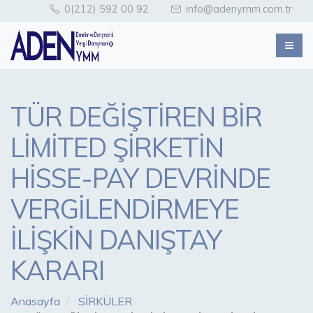
0(212) 592 00 92
info@adenymm.com.tr
TÜR DEĞİŞTİREN BİR
LİMİTED ŞİRKETİN
HİSSE-PAY DEVRİNDE
VERGİLENDİRMEYE
İLİŞKİN DANIŞTAY
KARARI
Anasayfa
SİRKÜLER