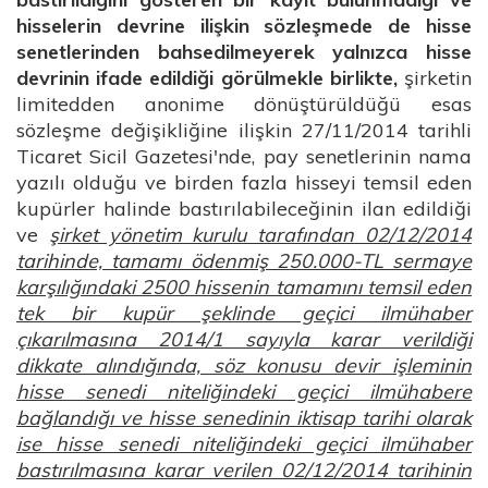
hisselerin devrine ilişkin sözleşmede de hisse
senetlerinden bahsedilmeyerek yalnızca hisse
devrinin ifade edildiği görülmekle birlikte,
şirketin
limitedden anonime dönüştürüldüğü esas
sözleşme değişikliğine ilişkin 27/11/2014 tarihli
Ticaret Sicil Gazetesi'nde, pay senetlerinin nama
yazılı olduğu ve birden fazla hisseyi temsil eden
kupürler halinde bastırılabileceğinin ilan edildiği
ve
şirket yönetim kurulu tarafından 02/12/2014
tarihinde, tamamı ödenmiş 250.000-TL sermaye
karşılığındaki 2500 hissenin tamamını temsil eden
tek bir kupür şeklinde geçici ilmühaber
çıkarılmasına 2014/1 sayıyla karar verildiği
dikkate alındığında, söz konusu devir işleminin
hisse senedi niteliğindeki geçici ilmühabere
bağlandığı ve hisse senedinin iktisap tarihi olarak
ise hisse senedi niteliğindeki geçici ilmühaber
bastırılmasına karar verilen 02/12/2014 tarihinin