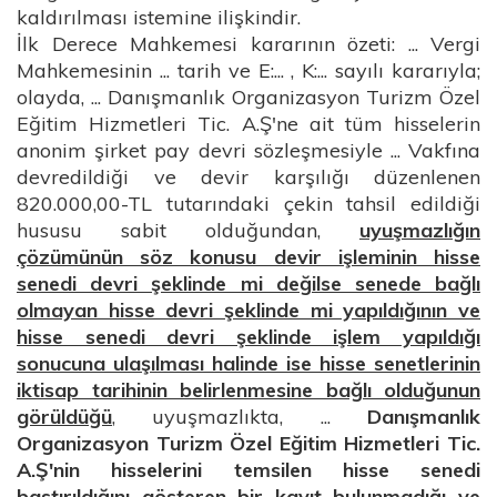
kaldırılması istemine ilişkindir.
İlk Derece Mahkemesi kararının özeti: ... Vergi
Mahkemesinin ... tarih ve E:... , K:... sayılı kararıyla;
olayda, ... Danışmanlık Organizasyon Turizm Özel
Eğitim Hizmetleri Tic. A.Ş'ne ait tüm hisselerin
anonim şirket pay devri sözleşmesiyle ... Vakfına
devredildiği ve devir karşılığı düzenlenen
820.000,00-TL tutarındaki çekin tahsil edildiği
hususu sabit olduğundan,
uyuşmazlığın
çözümünün söz konusu devir işleminin hisse
senedi devri şeklinde mi değilse senede bağlı
olmayan hisse devri şeklinde mi yapıldığının ve
hisse senedi devri şeklinde işlem yapıldığı
sonucuna ulaşılması halinde ise hisse senetlerinin
iktisap tarihinin belirlenmesine bağlı olduğunun
görüldüğü
, uyuşmazlıkta, ...
Danışmanlık
Organizasyon Turizm Özel Eğitim Hizmetleri Tic.
A.Ş'nin hisselerini temsilen hisse senedi
bastırıldığını gösteren bir kayıt bulunmadığı ve