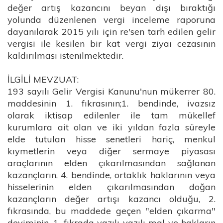
değer artış kazancını beyan dışı bıraktığı
yolunda düzenlenen vergi inceleme raporuna
dayanılarak 2015 yılı için re'sen tarh edilen gelir
vergisi ile kesilen bir kat vergi ziyaı cezasının
kaldırılması istenilmektedir.
İLGİLİ MEVZUAT:
193 sayılı Gelir Vergisi Kanunu'nun mükerrer 80.
maddesinin 1. fıkrasının;1. bendinde, ivazsız
olarak iktisap edilenler ile tam mükellef
kurumlara ait olan ve iki yıldan fazla süreyle
elde tutulan hisse senetleri hariç, menkul
kıymetlerin veya diğer sermaye piyasası
araçlarının elden çıkarılmasından sağlanan
kazançların, 4. bendinde, ortaklık haklarının veya
hisselerinin elden çıkarılmasından doğan
kazançların değer artışı kazancı olduğu, 2.
fıkrasında, bu maddede geçen "elden çıkarma"
deyiminin, 1. fıkrada yazılı yazılı mal ve hakların