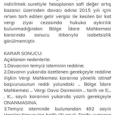
indirilmek suretiyle hesaplanan safi değer artış
kazancı üzerinden davacı adına 2015 yılı içini
re'sen tarh edilen gelir vergisi ile kesilen bir kat
vergi ziyaı cezasında hukuka aykırılık
bulunmadığından Bölge İdare Mahkemesi
kararında sonucu itibarıyla isabetsizlik
görülmemiştir.
KARAR SONUCU:
Açıklanan nedenlerle;
1.Davacının temyiz isteminin reddine,
2.Davanın yukarıda özetlenen gerekçeyle reddine
ilişkin Vergi Mahkemesi kararına yönelik istinaf
başvurusunun reddi yolundaki ... Bölge İdare
Mahkemesi ... Vergi Dava Dairesinin ... tarih ve E:...
, K:... sayılı kararının yukarıda yazılı gerekçeyle
ONANMASINA,
3.Temyiz isteminde bulunandan 492 sayılı
Harçlar Kanunu'na bağlı (3) sayılı Tarife uyarınca