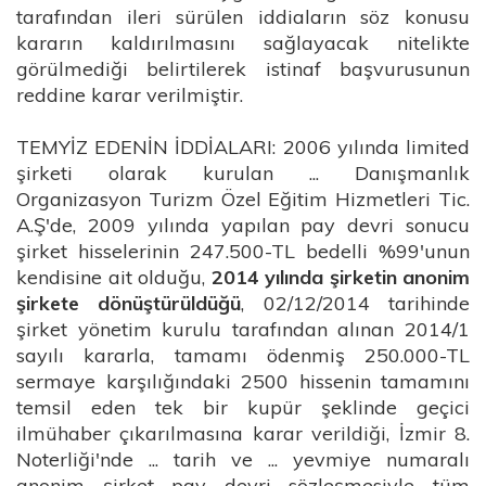
tarafından ileri sürülen iddiaların söz konusu
kararın kaldırılmasını sağlayacak nitelikte
görülmediği belirtilerek istinaf başvurusunun
reddine karar verilmiştir.
TEMYİZ EDENİN İDDİALARI: 2006 yılında limited
şirketi olarak kurulan ... Danışmanlık
Organizasyon Turizm Özel Eğitim Hizmetleri Tic.
A.Ş'de, 2009 yılında yapılan pay devri sonucu
şirket hisselerinin 247.500-TL bedelli %99'unun
kendisine ait olduğu,
2014 yılında şirketin anonim
şirkete dönüştürüldüğü
, 02/12/2014 tarihinde
şirket yönetim kurulu tarafından alınan 2014/1
sayılı kararla, tamamı ödenmiş 250.000-TL
sermaye karşılığındaki 2500 hissenin tamamını
temsil eden tek bir kupür şeklinde geçici
ilmühaber çıkarılmasına karar verildiği, İzmir 8.
Noterliği'nde ... tarih ve ... yevmiye numaralı
anonim şirket pay devri sözleşmesiyle tüm