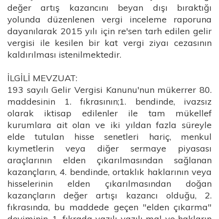
değer artış kazancını beyan dışı bıraktığı
yolunda düzenlenen vergi inceleme raporuna
dayanılarak 2015 yılı için re'sen tarh edilen gelir
vergisi ile kesilen bir kat vergi ziyaı cezasının
kaldırılması istenilmektedir.
İLGİLİ MEVZUAT:
193 sayılı Gelir Vergisi Kanunu'nun mükerrer 80.
maddesinin 1. fıkrasının;1. bendinde, ivazsız
olarak iktisap edilenler ile tam mükellef
kurumlara ait olan ve iki yıldan fazla süreyle
elde tutulan hisse senetleri hariç, menkul
kıymetlerin veya diğer sermaye piyasası
araçlarının elden çıkarılmasından sağlanan
kazançların, 4. bendinde, ortaklık haklarının veya
hisselerinin elden çıkarılmasından doğan
kazançların değer artışı kazancı olduğu, 2.
fıkrasında, bu maddede geçen "elden çıkarma"
deyiminin, 1. fıkrada yazılı yazılı mal ve hakların