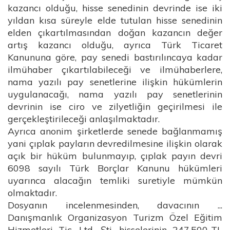
kazancı olduğu, hisse senedinin devrinde ise iki
yıldan kısa süreyle elde tutulan hisse senedinin
elden çıkartılmasından doğan kazancın değer
artış kazancı olduğu, ayrıca Türk Ticaret
Kanununa göre, pay senedi bastırılıncaya kadar
ilmühaber çıkartılabileceği ve ilmühaberlere,
nama yazılı pay senetlerine ilişkin hükümlerin
uygulanacağı, nama yazılı pay senetlerinin
devrinin ise ciro ve zilyetliğin geçirilmesi ile
gerçekleştirileceği anlaşılmaktadır.
Ayrıca anonim şirketlerde senede bağlanmamış
yani çıplak payların devredilmesine ilişkin olarak
açık bir hüküm bulunmayıp, çıplak payın devri
6098 sayılı Türk Borçlar Kanunu hükümleri
uyarınca alacağın temliki suretiyle mümkün
olmaktadır.
Dosyanın incelenmesinden, davacının ...
Danışmanlık Organizasyon Turizm Özel Eğitim
Hizmetleri Tic. Ltd. Şti. hisselerinin 247.500-TL