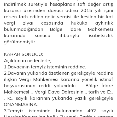
indirilmek suretiyle hesaplanan safi değer artış
kazancı üzerinden davacı adına 2015 yılı içini
re'sen tarh edilen gelir vergisi ile kesilen bir kat
vergi ziyaı cezasında hukuka aykırılık
bulunmadığından Bölge İdare Mahkemesi
kararında sonucu itibarıyla isabetsizlik
görülmemiştir.
KARAR SONUCU:
Açıklanan nedenlerle;
1.Davacının temyiz isteminin reddine,
2.Davanın yukarıda özetlenen gerekçeyle reddine
ilişkin Vergi Mahkemesi kararına yönelik istinaf
başvurusunun reddi yolundaki ... Bölge İdare
Mahkemesi ... Vergi Dava Dairesinin ... tarih ve E:...
, K:... sayılı kararının yukarıda yazılı gerekçeyle
ONANMASINA,
3.Temyiz isteminde bulunandan 492 sayılı
Harçlar Kanunu'na bağlı (3) sayılı Tarife uyarınca