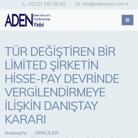
0(212) 592 00 92
info@adenymm.com.tr
TÜR DEĞİŞTİREN BİR
LİMİTED ŞİRKETİN
HİSSE-PAY DEVRİNDE
VERGİLENDİRMEYE
İLİŞKİN DANIŞTAY
KARARI
Anasayfa
SİRKÜLER