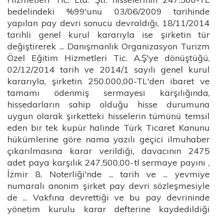
bedelindeki %99'unu 03/06/2009 tarihinde
yapılan pay devri sonucu devraldığı, 18/11/2014
tarihli genel kurul kararıyla ise şirketin tür
değiştirerek ... Danışmanlık Organizasyon Turizm
Özel Eğitim Hizmetleri Tic. A.Ş'ye dönüştüğü,
02/12/2014 tarih ve 2014/1 sayılı genel kurul
kararıyla, şirketin 250.000,00-TL'den ibaret ve
tamamı ödenmiş sermayesi karşılığında,
hissedarların sahip olduğu hisse durumuna
uygun olarak şirketteki hisselerin tümünü temsil
eden bir tek kupür halinde Türk Ticaret Kanunu
hükümlerine göre nama yazılı geçici ilmuhaber
çıkarılmasına karar verildiği, davacının 2475
adet paya karşılık 247.500,00-tl sermaye payını ,
İzmir 8. Noterliği'nde ... tarih ve ... yevmiye
numaralı anonim şirket pay devri sözleşmesiyle
de ... Vakfına devrettiği ve bu pay devrininde
yönetim kurulu karar defterine kaydedildiği