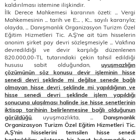
kaldırılması istemine ilişkindir.
İlk Derece Mahkemesi kararının özeti: ... Vergi
Mahkemesinin ... tarih ve E:... , K:... sayılı kararıyla;
olayda, ... Danışmanlık Organizasyon Turizm Özel
Eğitim Hizmetleri Tic. A.Ş'ne ait tüm hisselerin
anonim şirket pay devri sözleşmesiyle ... Vakfına
devredildiği ve devir karşılığı düzenlenen
820.000,00-TL tutarındaki çekin tahsil edildiği
hususu sabit olduğundan,
uyuşmazlığın
çözümünün söz konusu devir işleminin hisse
senedi devri şeklinde mi değilse senede bağlı
olmayan hisse devri şeklinde mi yapıldığının ve
hisse senedi devri şeklinde işlem yapıldığı
sonucuna ulaşılması halinde ise hisse senetlerinin
iktisap tarihinin belirlenmesine bağlı olduğunun
görüldüğü
, uyuşmazlıkta, ...
Danışmanlık
Organizasyon Turizm Özel Eğitim Hizmetleri Tic.
A.Ş'nin hisselerini temsilen hisse senedi
bastırıldığını gösteren bir kayıt bulunmadığı ve