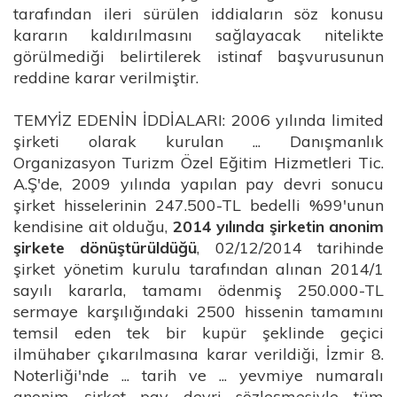
tarafından ileri sürülen iddiaların söz konusu
kararın kaldırılmasını sağlayacak nitelikte
görülmediği belirtilerek istinaf başvurusunun
reddine karar verilmiştir.
TEMYİZ EDENİN İDDİALARI: 2006 yılında limited
şirketi olarak kurulan ... Danışmanlık
Organizasyon Turizm Özel Eğitim Hizmetleri Tic.
A.Ş'de, 2009 yılında yapılan pay devri sonucu
şirket hisselerinin 247.500-TL bedelli %99'unun
kendisine ait olduğu,
2014 yılında şirketin anonim
şirkete dönüştürüldüğü
, 02/12/2014 tarihinde
şirket yönetim kurulu tarafından alınan 2014/1
sayılı kararla, tamamı ödenmiş 250.000-TL
sermaye karşılığındaki 2500 hissenin tamamını
temsil eden tek bir kupür şeklinde geçici
ilmühaber çıkarılmasına karar verildiği, İzmir 8.
Noterliği'nde ... tarih ve ... yevmiye numaralı
anonim şirket pay devri sözleşmesiyle tüm