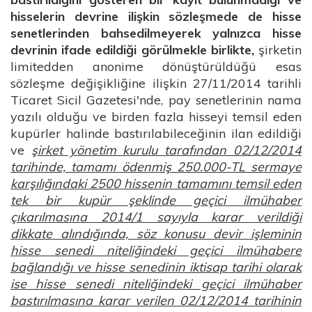
hisselerin devrine ilişkin sözleşmede de hisse
senetlerinden bahsedilmeyerek yalnızca hisse
devrinin ifade edildiği görülmekle birlikte,
şirketin
limitedden anonime dönüştürüldüğü esas
sözleşme değişikliğine ilişkin 27/11/2014 tarihli
Ticaret Sicil Gazetesi'nde, pay senetlerinin nama
yazılı olduğu ve birden fazla hisseyi temsil eden
kupürler halinde bastırılabileceğinin ilan edildiği
ve
şirket yönetim kurulu tarafından 02/12/2014
tarihinde, tamamı ödenmiş 250.000-TL sermaye
karşılığındaki 2500 hissenin tamamını temsil eden
tek bir kupür şeklinde geçici ilmühaber
çıkarılmasına 2014/1 sayıyla karar verildiği
dikkate alındığında, söz konusu devir işleminin
hisse senedi niteliğindeki geçici ilmühabere
bağlandığı ve hisse senedinin iktisap tarihi olarak
ise hisse senedi niteliğindeki geçici ilmühaber
bastırılmasına karar verilen 02/12/2014 tarihinin