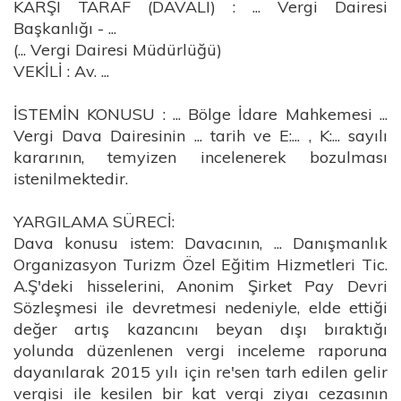
KARŞI TARAF (DAVALI) : ... Vergi Dairesi
Başkanlığı - ...
(... Vergi Dairesi Müdürlüğü)
VEKİLİ : Av. ...
İSTEMİN KONUSU : ... Bölge İdare Mahkemesi ...
Vergi Dava Dairesinin ... tarih ve E:... , K:... sayılı
kararının, temyizen incelenerek bozulması
istenilmektedir.
YARGILAMA SÜRECİ:
Dava konusu istem: Davacının, ... Danışmanlık
Organizasyon Turizm Özel Eğitim Hizmetleri Tic.
A.Ş'deki hisselerini, Anonim Şirket Pay Devri
Sözleşmesi ile devretmesi nedeniyle, elde ettiği
değer artış kazancını beyan dışı bıraktığı
yolunda düzenlenen vergi inceleme raporuna
dayanılarak 2015 yılı için re'sen tarh edilen gelir
vergisi ile kesilen bir kat vergi ziyaı cezasının