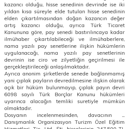
kazancı olduğu, hisse senedinin devrinde ise iki
yıldan kısa süreyle elde tutulan hisse senedinin
elden çıkartılmasından doğan kazancın değer
artış kazancı olduğu, ayrıca Türk Ticaret
Kanununa göre, pay senedi bastırılıncaya kadar
ilmühaber çıkartılabileceği ve ilmühaberlere,
nama yazılı pay senetlerine ilişkin hükümlerin
uygulanacağı, nama yazılı pay senetlerinin
devrinin ise ciro ve zilyetliğin geçirilmesi ile
gerçekleştirileceği anlaşılmaktadır.
Ayrıca anonim şirketlerde senede bağlanmamış
yani çıplak payların devredilmesine ilişkin olarak
açık bir hüküm bulunmayıp, çıplak payın devri
6098 sayılı Türk Borçlar Kanunu hükümleri
uyarınca alacağın temliki suretiyle mümkün
olmaktadır.
Dosyanın incelenmesinden, davacının ...
Danışmanlık Organizasyon Turizm Özel Eğitim
Hizmetleri Tic. Ltd. Şti. hisselerinin 247.500-TL