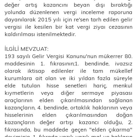
değer artış kazancını beyan dışı bıraktığı
yolunda düzenlenen vergi inceleme raporuna
dayanılarak 2015 yılı için re'sen tarh edilen gelir
vergisi ile kesilen bir kat vergi ziyaı cezasının
kaldırılması istenilmektedir.
İLGİLİ MEVZUAT:
193 sayılı Gelir Vergisi Kanunu'nun mükerrer 80.
maddesinin 1. fıkrasının;1. bendinde, ivazsız
olarak iktisap edilenler ile tam mükellef
kurumlara ait olan ve iki yıldan fazla süreyle
elde tutulan hisse senetleri hariç, menkul
kıymetlerin veya diğer sermaye piyasası
araçlarının elden çıkarılmasından sağlanan
kazançların, 4. bendinde, ortaklık haklarının veya
hisselerinin elden çıkarılmasından doğan
kazançların değer artışı kazancı olduğu, 2.
fıkrasında, bu maddede geçen "elden çıkarma"
deyiminin, 1. fıkrada yazılı yazılı mal ve hakların