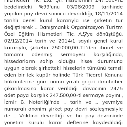
bedelindeki %99'unu 03/06/2009 tarihinde
yapılan pay devri sonucu devraldığı, 18/11/2014
tarihli genel kurul kararıyla ise şirketin tür
değiştirerek ... Danışmanlık Organizasyon Turizm
Özel Eğitim Hizmetleri Tic. A.Ş'ye dönüştüğü,
02/12/2014 tarih ve 2014/1 sayılı genel kurul
kararıyla, şirketin 250.000,00-TL'den ibaret ve
tamamı ödenmiş sermayesi karşılığında,
hissedarların sahip olduğu hisse durumuna
uygun olarak şirketteki hisselerin tümünü temsil
eden bir tek kupür halinde Türk Ticaret Kanunu
hükümlerine göre nama yazılı geçici ilmuhaber
çıkarılmasına karar verildiği, davacının 2475
adet paya karşılık 247.500,00-tl sermaye payını ,
İzmir 8. Noterliği'nde ... tarih ve ... yevmiye
numaralı anonim şirket pay devri sözleşmesiyle
de ... Vakfına devrettiği ve bu pay devrininde
yönetim kurulu karar defterine kaydedildiği