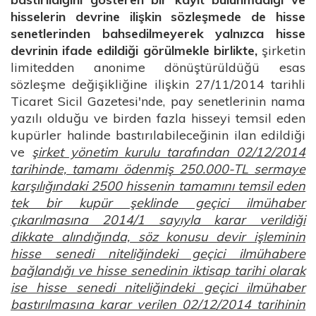
hisselerin devrine ilişkin sözleşmede de hisse
senetlerinden bahsedilmeyerek yalnızca hisse
devrinin ifade edildiği görülmekle birlikte,
şirketin
limitedden anonime dönüştürüldüğü esas
sözleşme değişikliğine ilişkin 27/11/2014 tarihli
Ticaret Sicil Gazetesi'nde, pay senetlerinin nama
yazılı olduğu ve birden fazla hisseyi temsil eden
kupürler halinde bastırılabileceğinin ilan edildiği
ve
şirket yönetim kurulu tarafından 02/12/2014
tarihinde, tamamı ödenmiş 250.000-TL sermaye
karşılığındaki 2500 hissenin tamamını temsil eden
tek bir kupür şeklinde geçici ilmühaber
çıkarılmasına 2014/1 sayıyla karar verildiği
dikkate alındığında, söz konusu devir işleminin
hisse senedi niteliğindeki geçici ilmühabere
bağlandığı ve hisse senedinin iktisap tarihi olarak
ise hisse senedi niteliğindeki geçici ilmühaber
bastırılmasına karar verilen 02/12/2014 tarihinin