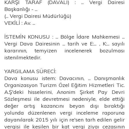
KARŞI TARAF (DAVALI) : ... Vergi Dairesi
Başkanlığı - ...
(... Vergi Dairesi Müdürlüğü)
VEKİLİ : Av. ...
İSTEMİN KONUSU : ... Bölge İdare Mahkemesi ...
Vergi Dava Dairesinin ... tarih ve E:... , K:... sayılı
kararının, temyizen incelenerek bozulması
istenilmektedir.
YARGILAMA SÜRECİ:
Dava konusu istem: Davacının, ... Danışmanlık
Organizasyon Turizm Özel Eğitim Hizmetleri Tic.
A.Ş'deki hisselerini, Anonim Şirket Pay Devri
Sözleşmesi ile devretmesi nedeniyle, elde ettiği
değer artış kazancını beyan dışı bıraktığı
yolunda düzenlenen vergi inceleme raporuna
dayanılarak 2015 yılı için re'sen tarh edilen gelir
vergisi ile kesilen bir kat vergi ziyaı cezasının