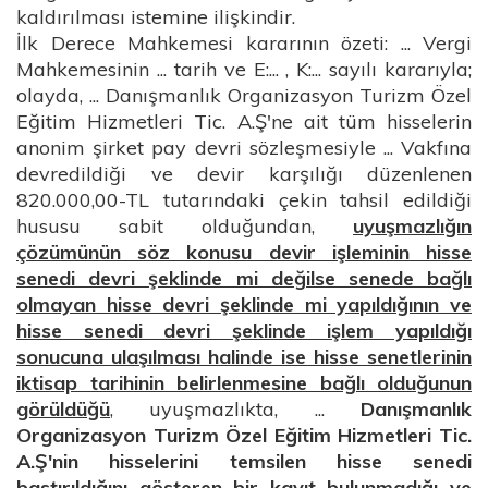
kaldırılması istemine ilişkindir.
İlk Derece Mahkemesi kararının özeti: ... Vergi
Mahkemesinin ... tarih ve E:... , K:... sayılı kararıyla;
olayda, ... Danışmanlık Organizasyon Turizm Özel
Eğitim Hizmetleri Tic. A.Ş'ne ait tüm hisselerin
anonim şirket pay devri sözleşmesiyle ... Vakfına
devredildiği ve devir karşılığı düzenlenen
820.000,00-TL tutarındaki çekin tahsil edildiği
hususu sabit olduğundan,
uyuşmazlığın
çözümünün söz konusu devir işleminin hisse
senedi devri şeklinde mi değilse senede bağlı
olmayan hisse devri şeklinde mi yapıldığının ve
hisse senedi devri şeklinde işlem yapıldığı
sonucuna ulaşılması halinde ise hisse senetlerinin
iktisap tarihinin belirlenmesine bağlı olduğunun
görüldüğü
, uyuşmazlıkta, ...
Danışmanlık
Organizasyon Turizm Özel Eğitim Hizmetleri Tic.
A.Ş'nin hisselerini temsilen hisse senedi
bastırıldığını gösteren bir kayıt bulunmadığı ve