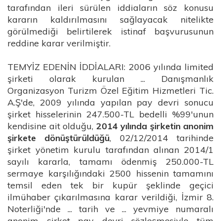
tarafından ileri sürülen iddiaların söz konusu
kararın kaldırılmasını sağlayacak nitelikte
görülmediği belirtilerek istinaf başvurusunun
reddine karar verilmiştir.
TEMYİZ EDENİN İDDİALARI: 2006 yılında limited
şirketi olarak kurulan ... Danışmanlık
Organizasyon Turizm Özel Eğitim Hizmetleri Tic.
A.Ş'de, 2009 yılında yapılan pay devri sonucu
şirket hisselerinin 247.500-TL bedelli %99'unun
kendisine ait olduğu,
2014 yılında şirketin anonim
şirkete dönüştürüldüğü
, 02/12/2014 tarihinde
şirket yönetim kurulu tarafından alınan 2014/1
sayılı kararla, tamamı ödenmiş 250.000-TL
sermaye karşılığındaki 2500 hissenin tamamını
temsil eden tek bir kupür şeklinde geçici
ilmühaber çıkarılmasına karar verildiği, İzmir 8.
Noterliği'nde ... tarih ve ... yevmiye numaralı
anonim şirket pay devri sözleşmesiyle tüm