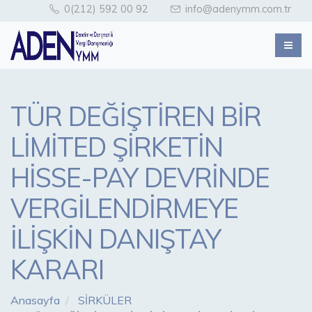
0(212) 592 00 92
info@adenymm.com.tr
TÜR DEĞİŞTİREN BİR
LİMİTED ŞİRKETİN
HİSSE-PAY DEVRİNDE
VERGİLENDİRMEYE
İLİŞKİN DANIŞTAY
KARARI
Anasayfa
SİRKÜLER