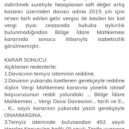
indirilmek suretiyle hesaplanan safi değer artış
kazancı üzerinden davacı adına 2015 yılı içini
re'sen tarh edilen gelir vergisi ile kesilen bir kat
vergi ziyaı cezasında hukuka aykırılık
bulunmadığından Bölge İdare Mahkemesi
kararında sonucu itibarıyla isabetsizlik
görülmemiştir.
KARAR SONUCU:
Açıklanan nedenlerle;
1.Davacının temyiz isteminin reddine,
2.Davanın yukarıda özetlenen gerekçeyle reddine
ilişkin Vergi Mahkemesi kararına yönelik istinaf
başvurusunun reddi yolundaki ... Bölge İdare
Mahkemesi ... Vergi Dava Dairesinin ... tarih ve E:...
, K:... sayılı kararının yukarıda yazılı gerekçeyle
ONANMASINA,
3.Temyiz isteminde bulunandan 492 sayılı
Harçlar Kanunu'na bağlı (3) sayılı Tarife uyarınca