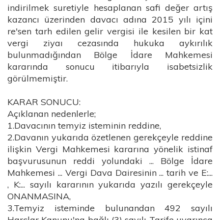
indirilmek suretiyle hesaplanan safi değer artış
kazancı üzerinden davacı adına 2015 yılı içini
re'sen tarh edilen gelir vergisi ile kesilen bir kat
vergi ziyaı cezasında hukuka aykırılık
bulunmadığından Bölge İdare Mahkemesi
kararında sonucu itibarıyla isabetsizlik
görülmemiştir.
KARAR SONUCU:
Açıklanan nedenlerle;
1.Davacının temyiz isteminin reddine,
2.Davanın yukarıda özetlenen gerekçeyle reddine
ilişkin Vergi Mahkemesi kararına yönelik istinaf
başvurusunun reddi yolundaki ... Bölge İdare
Mahkemesi ... Vergi Dava Dairesinin ... tarih ve E:...
, K:... sayılı kararının yukarıda yazılı gerekçeyle
ONANMASINA,
3.Temyiz isteminde bulunandan 492 sayılı
Harçlar Kanunu'na bağlı (3) sayılı Tarife uyarınca