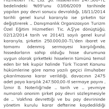
bedelindeki %99'unu 03/06/2009 tarihinde
yapılan pay devri sonucu devraldığı, 18/11/2014
tarihli genel kurul kararıyla ise şirketin tür
değiştirerek ... Danışmanlık Organizasyon Turizm
Özel Eğitim Hizmetleri Tic. A.Ş'ye dönüştüğü,
02/12/2014 tarih ve 2014/1 sayılı genel kurul
kararıyla, şirketin 250.000,00-TL'den ibaret ve
tamamı ödenmiş sermayesi karşılığında,
hissedarların sahip olduğu hisse durumuna
uygun olarak şirketteki hisselerin tümünü temsil
eden bir tek kupür halinde Türk Ticaret Kanunu
hükümlerine göre nama yazılı geçici ilmuhaber
çıkarılmasına karar verildiği, davacının 2475
adet paya karşılık 247.500,00-tl sermaye payını ,
İzmir 8. Noterliği'nde ... tarih ve ... yevmiye
numaralı anonim şirket pay devri sözleşmesiyle
de ... Vakfına devrettiği ve bu pay devrininde
yönetim kurulu karar defterine kaydedildiği