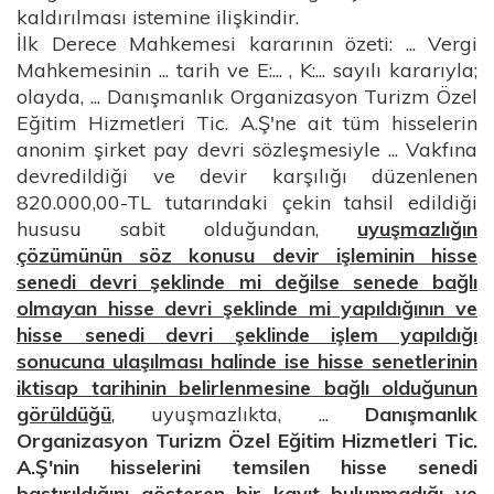
kaldırılması istemine ilişkindir.
İlk Derece Mahkemesi kararının özeti: ... Vergi
Mahkemesinin ... tarih ve E:... , K:... sayılı kararıyla;
olayda, ... Danışmanlık Organizasyon Turizm Özel
Eğitim Hizmetleri Tic. A.Ş'ne ait tüm hisselerin
anonim şirket pay devri sözleşmesiyle ... Vakfına
devredildiği ve devir karşılığı düzenlenen
820.000,00-TL tutarındaki çekin tahsil edildiği
hususu sabit olduğundan,
uyuşmazlığın
çözümünün söz konusu devir işleminin hisse
senedi devri şeklinde mi değilse senede bağlı
olmayan hisse devri şeklinde mi yapıldığının ve
hisse senedi devri şeklinde işlem yapıldığı
sonucuna ulaşılması halinde ise hisse senetlerinin
iktisap tarihinin belirlenmesine bağlı olduğunun
görüldüğü
, uyuşmazlıkta, ...
Danışmanlık
Organizasyon Turizm Özel Eğitim Hizmetleri Tic.
A.Ş'nin hisselerini temsilen hisse senedi
bastırıldığını gösteren bir kayıt bulunmadığı ve