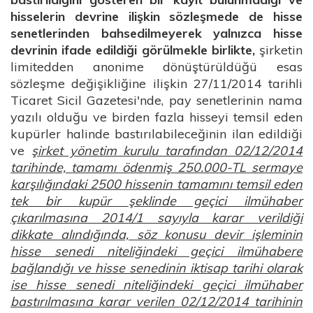
hisselerin devrine ilişkin sözleşmede de hisse
senetlerinden bahsedilmeyerek yalnızca hisse
devrinin ifade edildiği görülmekle birlikte,
şirketin
limitedden anonime dönüştürüldüğü esas
sözleşme değişikliğine ilişkin 27/11/2014 tarihli
Ticaret Sicil Gazetesi'nde, pay senetlerinin nama
yazılı olduğu ve birden fazla hisseyi temsil eden
kupürler halinde bastırılabileceğinin ilan edildiği
ve
şirket yönetim kurulu tarafından 02/12/2014
tarihinde, tamamı ödenmiş 250.000-TL sermaye
karşılığındaki 2500 hissenin tamamını temsil eden
tek bir kupür şeklinde geçici ilmühaber
çıkarılmasına 2014/1 sayıyla karar verildiği
dikkate alındığında, söz konusu devir işleminin
hisse senedi niteliğindeki geçici ilmühabere
bağlandığı ve hisse senedinin iktisap tarihi olarak
ise hisse senedi niteliğindeki geçici ilmühaber
bastırılmasına karar verilen 02/12/2014 tarihinin