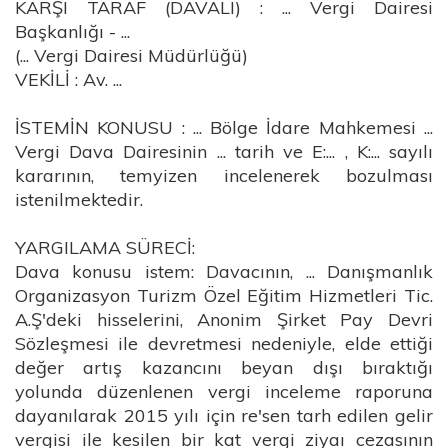
KARŞI TARAF (DAVALI) : ... Vergi Dairesi
Başkanlığı - ...
(... Vergi Dairesi Müdürlüğü)
VEKİLİ : Av. ...
İSTEMİN KONUSU : ... Bölge İdare Mahkemesi ...
Vergi Dava Dairesinin ... tarih ve E:... , K:... sayılı
kararının, temyizen incelenerek bozulması
istenilmektedir.
YARGILAMA SÜRECİ:
Dava konusu istem: Davacının, ... Danışmanlık
Organizasyon Turizm Özel Eğitim Hizmetleri Tic.
A.Ş'deki hisselerini, Anonim Şirket Pay Devri
Sözleşmesi ile devretmesi nedeniyle, elde ettiği
değer artış kazancını beyan dışı bıraktığı
yolunda düzenlenen vergi inceleme raporuna
dayanılarak 2015 yılı için re'sen tarh edilen gelir
vergisi ile kesilen bir kat vergi ziyaı cezasının