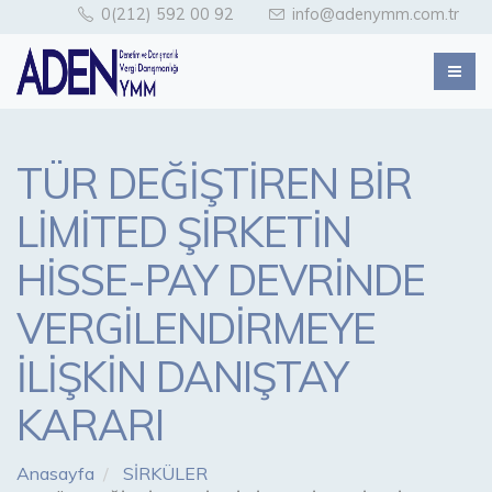
0(212) 592 00 92
info@adenymm.com.tr
TÜR DEĞİŞTİREN BİR
LİMİTED ŞİRKETİN
HİSSE-PAY DEVRİNDE
VERGİLENDİRMEYE
İLİŞKİN DANIŞTAY
KARARI
Anasayfa
SİRKÜLER