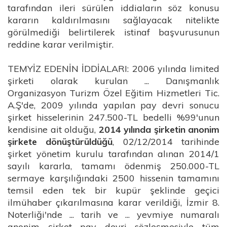
tarafından ileri sürülen iddiaların söz konusu
kararın kaldırılmasını sağlayacak nitelikte
görülmediği belirtilerek istinaf başvurusunun
reddine karar verilmiştir.
TEMYİZ EDENİN İDDİALARI: 2006 yılında limited
şirketi olarak kurulan ... Danışmanlık
Organizasyon Turizm Özel Eğitim Hizmetleri Tic.
A.Ş'de, 2009 yılında yapılan pay devri sonucu
şirket hisselerinin 247.500-TL bedelli %99'unun
kendisine ait olduğu,
2014 yılında şirketin anonim
şirkete dönüştürüldüğü
, 02/12/2014 tarihinde
şirket yönetim kurulu tarafından alınan 2014/1
sayılı kararla, tamamı ödenmiş 250.000-TL
sermaye karşılığındaki 2500 hissenin tamamını
temsil eden tek bir kupür şeklinde geçici
ilmühaber çıkarılmasına karar verildiği, İzmir 8.
Noterliği'nde ... tarih ve ... yevmiye numaralı
anonim şirket pay devri sözleşmesiyle tüm