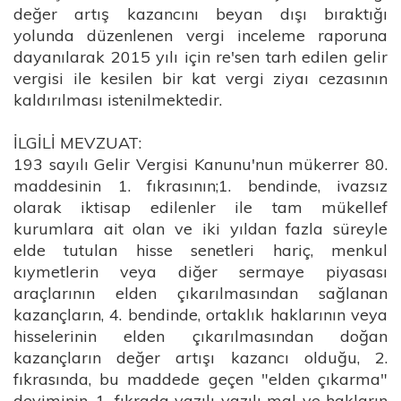
değer artış kazancını beyan dışı bıraktığı
yolunda düzenlenen vergi inceleme raporuna
dayanılarak 2015 yılı için re'sen tarh edilen gelir
vergisi ile kesilen bir kat vergi ziyaı cezasının
kaldırılması istenilmektedir.
İLGİLİ MEVZUAT:
193 sayılı Gelir Vergisi Kanunu'nun mükerrer 80.
maddesinin 1. fıkrasının;1. bendinde, ivazsız
olarak iktisap edilenler ile tam mükellef
kurumlara ait olan ve iki yıldan fazla süreyle
elde tutulan hisse senetleri hariç, menkul
kıymetlerin veya diğer sermaye piyasası
araçlarının elden çıkarılmasından sağlanan
kazançların, 4. bendinde, ortaklık haklarının veya
hisselerinin elden çıkarılmasından doğan
kazançların değer artışı kazancı olduğu, 2.
fıkrasında, bu maddede geçen "elden çıkarma"
deyiminin, 1. fıkrada yazılı yazılı mal ve hakların