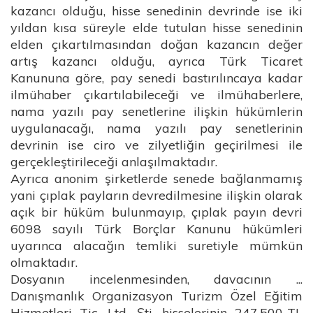
kazancı olduğu, hisse senedinin devrinde ise iki
yıldan kısa süreyle elde tutulan hisse senedinin
elden çıkartılmasından doğan kazancın değer
artış kazancı olduğu, ayrıca Türk Ticaret
Kanununa göre, pay senedi bastırılıncaya kadar
ilmühaber çıkartılabileceği ve ilmühaberlere,
nama yazılı pay senetlerine ilişkin hükümlerin
uygulanacağı, nama yazılı pay senetlerinin
devrinin ise ciro ve zilyetliğin geçirilmesi ile
gerçekleştirileceği anlaşılmaktadır.
Ayrıca anonim şirketlerde senede bağlanmamış
yani çıplak payların devredilmesine ilişkin olarak
açık bir hüküm bulunmayıp, çıplak payın devri
6098 sayılı Türk Borçlar Kanunu hükümleri
uyarınca alacağın temliki suretiyle mümkün
olmaktadır.
Dosyanın incelenmesinden, davacının ...
Danışmanlık Organizasyon Turizm Özel Eğitim
Hizmetleri Tic. Ltd. Şti. hisselerinin 247.500-TL