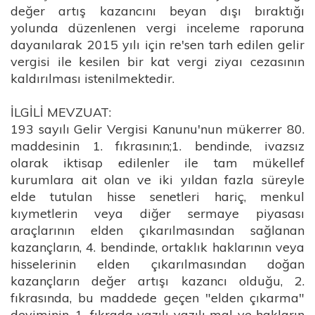
değer artış kazancını beyan dışı bıraktığı
yolunda düzenlenen vergi inceleme raporuna
dayanılarak 2015 yılı için re'sen tarh edilen gelir
vergisi ile kesilen bir kat vergi ziyaı cezasının
kaldırılması istenilmektedir.
İLGİLİ MEVZUAT:
193 sayılı Gelir Vergisi Kanunu'nun mükerrer 80.
maddesinin 1. fıkrasının;1. bendinde, ivazsız
olarak iktisap edilenler ile tam mükellef
kurumlara ait olan ve iki yıldan fazla süreyle
elde tutulan hisse senetleri hariç, menkul
kıymetlerin veya diğer sermaye piyasası
araçlarının elden çıkarılmasından sağlanan
kazançların, 4. bendinde, ortaklık haklarının veya
hisselerinin elden çıkarılmasından doğan
kazançların değer artışı kazancı olduğu, 2.
fıkrasında, bu maddede geçen "elden çıkarma"
deyiminin, 1. fıkrada yazılı yazılı mal ve hakların