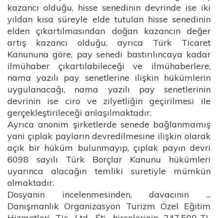
kazancı olduğu, hisse senedinin devrinde ise iki
yıldan kısa süreyle elde tutulan hisse senedinin
elden çıkartılmasından doğan kazancın değer
artış kazancı olduğu, ayrıca Türk Ticaret
Kanununa göre, pay senedi bastırılıncaya kadar
ilmühaber çıkartılabileceği ve ilmühaberlere,
nama yazılı pay senetlerine ilişkin hükümlerin
uygulanacağı, nama yazılı pay senetlerinin
devrinin ise ciro ve zilyetliğin geçirilmesi ile
gerçekleştirileceği anlaşılmaktadır.
Ayrıca anonim şirketlerde senede bağlanmamış
yani çıplak payların devredilmesine ilişkin olarak
açık bir hüküm bulunmayıp, çıplak payın devri
6098 sayılı Türk Borçlar Kanunu hükümleri
uyarınca alacağın temliki suretiyle mümkün
olmaktadır.
Dosyanın incelenmesinden, davacının ...
Danışmanlık Organizasyon Turizm Özel Eğitim
Hizmetleri Tic. Ltd. Şti. hisselerinin 247.500-TL