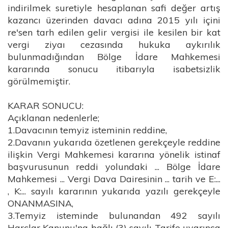
indirilmek suretiyle hesaplanan safi değer artış
kazancı üzerinden davacı adına 2015 yılı içini
re'sen tarh edilen gelir vergisi ile kesilen bir kat
vergi ziyaı cezasında hukuka aykırılık
bulunmadığından Bölge İdare Mahkemesi
kararında sonucu itibarıyla isabetsizlik
görülmemiştir.
KARAR SONUCU:
Açıklanan nedenlerle;
1.Davacının temyiz isteminin reddine,
2.Davanın yukarıda özetlenen gerekçeyle reddine
ilişkin Vergi Mahkemesi kararına yönelik istinaf
başvurusunun reddi yolundaki ... Bölge İdare
Mahkemesi ... Vergi Dava Dairesinin ... tarih ve E:...
, K:... sayılı kararının yukarıda yazılı gerekçeyle
ONANMASINA,
3.Temyiz isteminde bulunandan 492 sayılı
Harçlar Kanunu'na bağlı (3) sayılı Tarife uyarınca