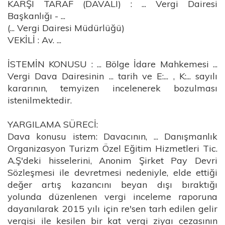
KARŞI TARAF (DAVALI) : ... Vergi Dairesi
Başkanlığı - ...
(... Vergi Dairesi Müdürlüğü)
VEKİLİ : Av. ...
İSTEMİN KONUSU : ... Bölge İdare Mahkemesi ...
Vergi Dava Dairesinin ... tarih ve E:... , K:... sayılı
kararının, temyizen incelenerek bozulması
istenilmektedir.
YARGILAMA SÜRECİ:
Dava konusu istem: Davacının, ... Danışmanlık
Organizasyon Turizm Özel Eğitim Hizmetleri Tic.
A.Ş'deki hisselerini, Anonim Şirket Pay Devri
Sözleşmesi ile devretmesi nedeniyle, elde ettiği
değer artış kazancını beyan dışı bıraktığı
yolunda düzenlenen vergi inceleme raporuna
dayanılarak 2015 yılı için re'sen tarh edilen gelir
vergisi ile kesilen bir kat vergi ziyaı cezasının