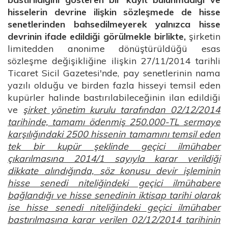
hisselerin devrine ilişkin sözleşmede de hisse
senetlerinden bahsedilmeyerek yalnızca hisse
devrinin ifade edildiği görülmekle birlikte,
şirketin
limitedden anonime dönüştürüldüğü esas
sözleşme değişikliğine ilişkin 27/11/2014 tarihli
Ticaret Sicil Gazetesi'nde, pay senetlerinin nama
yazılı olduğu ve birden fazla hisseyi temsil eden
kupürler halinde bastırılabileceğinin ilan edildiği
ve
şirket yönetim kurulu tarafından 02/12/2014
tarihinde, tamamı ödenmiş 250.000-TL sermaye
karşılığındaki 2500 hissenin tamamını temsil eden
tek bir kupür şeklinde geçici ilmühaber
çıkarılmasına 2014/1 sayıyla karar verildiği
dikkate alındığında, söz konusu devir işleminin
hisse senedi niteliğindeki geçici ilmühabere
bağlandığı ve hisse senedinin iktisap tarihi olarak
ise hisse senedi niteliğindeki geçici ilmühaber
bastırılmasına karar verilen 02/12/2014 tarihinin