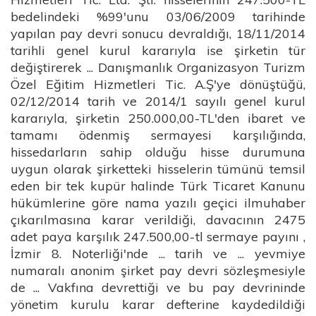
bedelindeki %99'unu 03/06/2009 tarihinde
yapılan pay devri sonucu devraldığı, 18/11/2014
tarihli genel kurul kararıyla ise şirketin tür
değiştirerek ... Danışmanlık Organizasyon Turizm
Özel Eğitim Hizmetleri Tic. A.Ş'ye dönüştüğü,
02/12/2014 tarih ve 2014/1 sayılı genel kurul
kararıyla, şirketin 250.000,00-TL'den ibaret ve
tamamı ödenmiş sermayesi karşılığında,
hissedarların sahip olduğu hisse durumuna
uygun olarak şirketteki hisselerin tümünü temsil
eden bir tek kupür halinde Türk Ticaret Kanunu
hükümlerine göre nama yazılı geçici ilmuhaber
çıkarılmasına karar verildiği, davacının 2475
adet paya karşılık 247.500,00-tl sermaye payını ,
İzmir 8. Noterliği'nde ... tarih ve ... yevmiye
numaralı anonim şirket pay devri sözleşmesiyle
de ... Vakfına devrettiği ve bu pay devrininde
yönetim kurulu karar defterine kaydedildiği