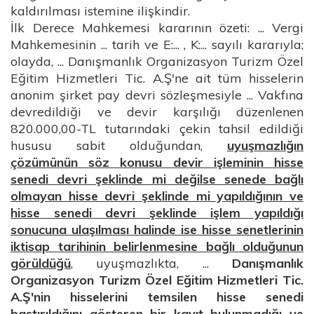
kaldırılması istemine ilişkindir.
İlk Derece Mahkemesi kararının özeti: ... Vergi
Mahkemesinin ... tarih ve E:... , K:... sayılı kararıyla;
olayda, ... Danışmanlık Organizasyon Turizm Özel
Eğitim Hizmetleri Tic. A.Ş'ne ait tüm hisselerin
anonim şirket pay devri sözleşmesiyle ... Vakfına
devredildiği ve devir karşılığı düzenlenen
820.000,00-TL tutarındaki çekin tahsil edildiği
hususu sabit olduğundan,
uyuşmazlığın
çözümünün söz konusu devir işleminin hisse
senedi devri şeklinde mi değilse senede bağlı
olmayan hisse devri şeklinde mi yapıldığının ve
hisse senedi devri şeklinde işlem yapıldığı
sonucuna ulaşılması halinde ise hisse senetlerinin
iktisap tarihinin belirlenmesine bağlı olduğunun
görüldüğü
, uyuşmazlıkta, ...
Danışmanlık
Organizasyon Turizm Özel Eğitim Hizmetleri Tic.
A.Ş'nin hisselerini temsilen hisse senedi
bastırıldığını gösteren bir kayıt bulunmadığı ve