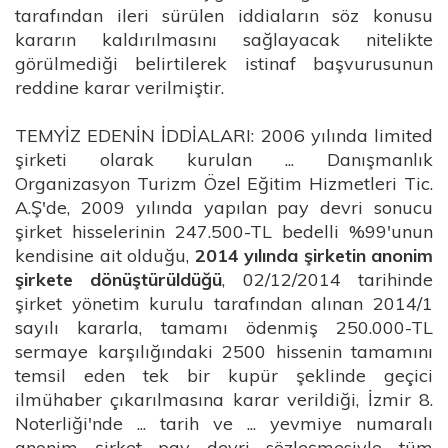
tarafından ileri sürülen iddiaların söz konusu
kararın kaldırılmasını sağlayacak nitelikte
görülmediği belirtilerek istinaf başvurusunun
reddine karar verilmiştir.
TEMYİZ EDENİN İDDİALARI: 2006 yılında limited
şirketi olarak kurulan ... Danışmanlık
Organizasyon Turizm Özel Eğitim Hizmetleri Tic.
A.Ş'de, 2009 yılında yapılan pay devri sonucu
şirket hisselerinin 247.500-TL bedelli %99'unun
kendisine ait olduğu,
2014 yılında şirketin anonim
şirkete dönüştürüldüğü
, 02/12/2014 tarihinde
şirket yönetim kurulu tarafından alınan 2014/1
sayılı kararla, tamamı ödenmiş 250.000-TL
sermaye karşılığındaki 2500 hissenin tamamını
temsil eden tek bir kupür şeklinde geçici
ilmühaber çıkarılmasına karar verildiği, İzmir 8.
Noterliği'nde ... tarih ve ... yevmiye numaralı
anonim şirket pay devri sözleşmesiyle tüm