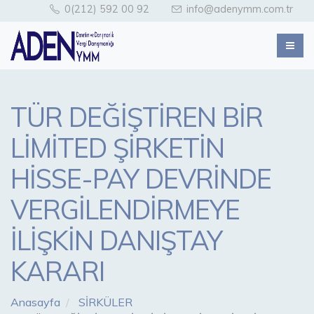
0(212) 592 00 92
info@adenymm.com.tr
TÜR DEĞİŞTİREN BİR
LİMİTED ŞİRKETİN
HİSSE-PAY DEVRİNDE
VERGİLENDİRMEYE
İLİŞKİN DANIŞTAY
KARARI
Anasayfa
SİRKÜLER