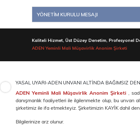
YÖNETİM KURULU MESAJI
Kaliteli Hizmet, Üst Düzey Denetim, Profesyonel De
ADEN Yeminli Mali Müşavirlik Anonim Şirketi
YASAL UYARI-ADEN UNVANI ALTİNDA BAĞIMSIZ DE
ADEN Yeminli Mali Müşavirlik Anonim Şirketi
, sa
danışmanlık faaliyetleri ile ilgilenmekte olup, bu unvan
şirketimiz ile ifa etmekteyiz. Şirketimizin KAYİK dahil de
Bilgilerinize arz olunur.