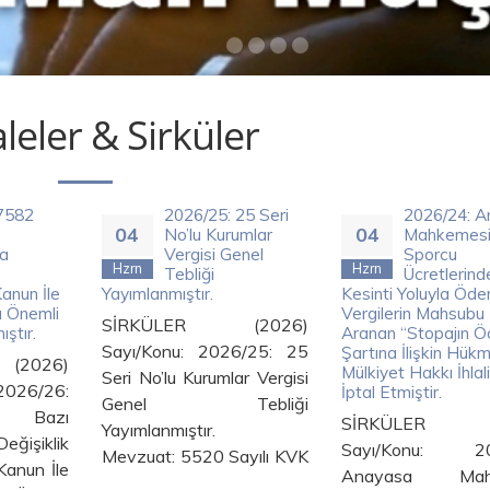
eler & Sirküler
25 Seri
2026/24: Anayasa
2026/23:
04
03
umlar
Mahkemesi
Elektronik 
enel
Sporcu
Hükmünün
Hzrn
Hzrn
Ücretlerinden
Tarafından 
Kesinti Yoluyla Ödenen
Sonrasında Danışt
Vergilerin Mahsubu İçin
Derdest Davalarda
2026)
Aranan “Stopajın Ödenme
Kararın Uygulanmas
6/25: 25
Şartına İlişkin Hükmü”
Hükmetmiştir.
Mülkiyet Hakkı İhlali Sayıp
r Vergisi
SİRKÜLER (
İptal Etmiştir.
bliği
Sayı/Konu: 20
SİRKÜLER (2026)
ştır.
Elektronik Te
Sayı/Konu: 2026/24:
yılı KVK
Hükmünün
Anayasa Mahkemesi
Tarafından İ