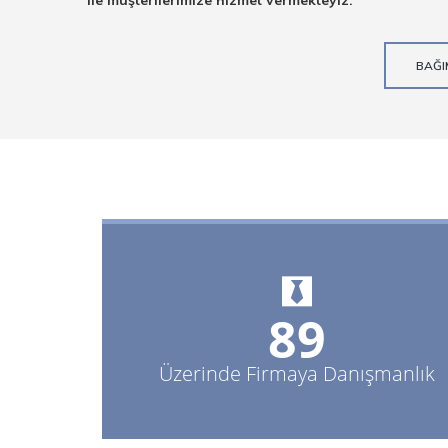
ile müşterilerimize hizmet vermekteyiz.
BAĞIM
95+
Üzerinde Firmaya Danışmanlık