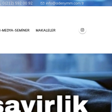
0(212) 592 00 92
info@adenymm.com.tr
N-MEDYA-SEMİNER
MAKALELER