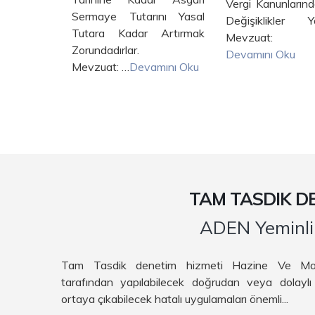
Vergi Kanunlarında Önemli
Web…
Devamını 
ını Yasal
Değişiklikler Yapılmıştır.
 Artırmak
Mevzuat: …
ırlar.
Devamını Oku
mını Oku
TAM TASDIK DE
ADEN Yeminli 
Tam Tasdik denetim hizmeti Hazine Ve Maliye
tarafından yapılabilecek doğrudan veya dolaylı
ortaya çıkabilecek hatalı uygulamaları önemli...