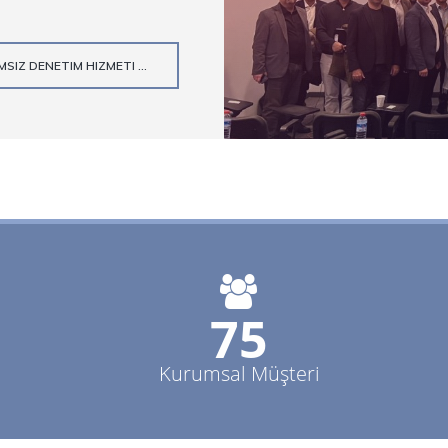
SIZ DENETIM HIZMETI ...
80+
Kurumsal Müşteri