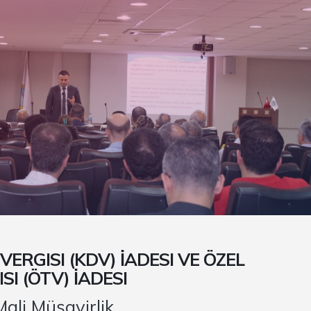
ERGISI (KDV) İADESI VE ÖZEL
SI (ÖTV) İADESI
ali Müşavirlik