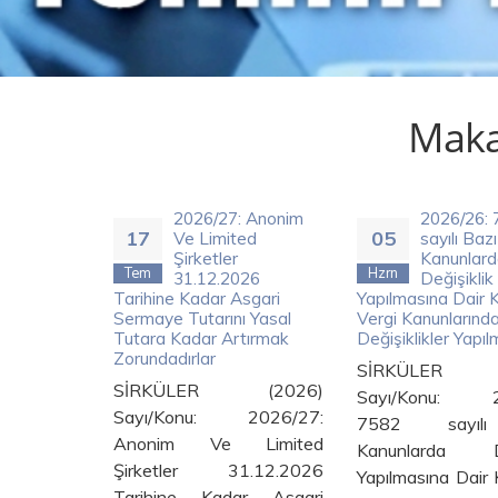
Makal
 Anonim
2026/26: 7582
2026/25: 
05
04
ed
sayılı Bazı
No’lu Kur
Kanunlarda
Vergisi G
Hzrn
Hzrn
26
Değişiklik
Tebliği
sgari
Yapılmasına Dair Kanun İle
Yayımlanmıştır.
 Yasal
Vergi Kanunlarında Önemli
SİRKÜLER (
tırmak
Değişiklikler Yapılmıştır.
Sayı/Konu: 202
SİRKÜLER (2026)
Seri No’lu Kurumla
(2026)
Sayı/Konu: 2026/26:
Genel Te
2026/27:
7582 sayılı Bazı
Yayımlanmı
Limited
Kanunlarda Değişiklik
Mevzuat: 5520 Sa
.12.2026
Yapılmasına Dair Kanun İle
ar Asgari