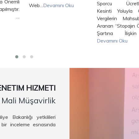
Sporcu Ücretlerinden
Oku
Sonrasında Da
Kesinti Yoluyla Ödenen
Derdest Davalard
Vergilerin Mahsubu İçin
Kararın Uygulan
Aranan “Stopajın Ödenme
Hükmetmiştir…
Şartına İlişkin H…
Devamını Oku
Devamını Oku
NETIM HIZMETI
Mali Müşavirlik
 Bakanlığı yetkilileri
 bir inceleme esnasında