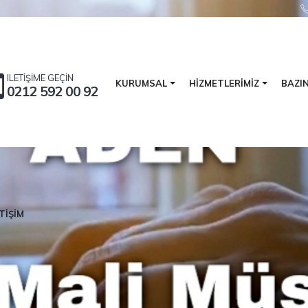
ILETİŞİME GEÇİN
BAZI
KURUMSAL
HİZMETLERİMİZ
0212 592 00 92
TİŞİM