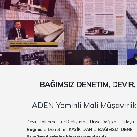
BAĞIMSIZ DENETIM, DEVIR
ADEN Yeminli Mali Müşavirlik
Devir, Bölünme, Tür Değiştirme, Hisse Değişimi, Birleş
Bağımsız Denetim- KAYİK DAHİL BAĞIMSIZ DENETİM 