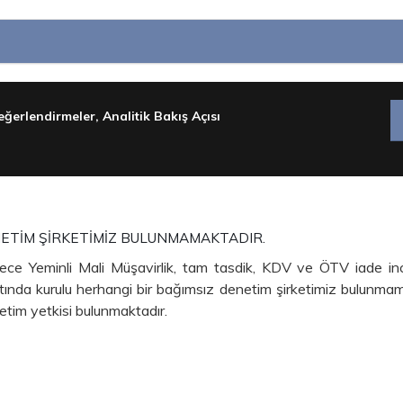
ğerlendirmeler, Analitik Bakış Açısı
NETİM ŞİRKETİMİZ BULUNMAMAKTADIR.
dece Yeminli Mali Müşavirlik, tam tasdik, KDV ve ÖTV iade i
 altında kurulu herhangi bir bağımsız denetim şirketimiz bulunm
netim yetkisi bulunmaktadır.