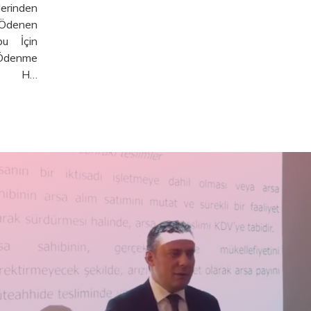
Eklenmişt
Devamını Oku
nıştay
Mevzuat: KD
a Da Bu
Devamını Oku
masına