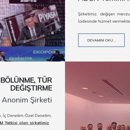
Şirketimiz, değişen mevz
İadesinde hizmet vermekted
DEVAMINI OKU...
, BÖLÜNME, TÜR
DEĞIŞTIRME
 Anonim Şirketi
me, İç Denetim-Özel Denetim,
Yetkisi olan şirketimiz