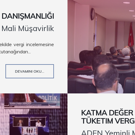
 DANIŞMANLIĞI
Mali Müşavirlik
ekilde vergi incelemesine
tutanağından...
DEVAMINI OKU...
KATMA DEĞER V
TÜKETIM VERGI
ADEN Yeminli M