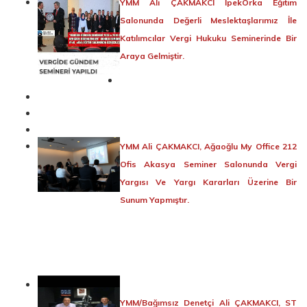
YMM Ali ÇAKMAKCI İpekOrka Eğitim
Salonunda Değerli Meslektaşlarımız İle
Katılımcılar Vergi Hukuku Seminerinde Bir
Araya Gelmiştir.
YMM Ali ÇAKMAKCI, Ağaoğlu My Office 212
Ofis Akasya Seminer Salonunda Vergi
Yargısı Ve Yargı Kararları Üzerine Bir
Sunum Yapmıştır.
YMM/Bağımsız Denetçi Ali ÇAKMAKCI, ST