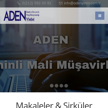
Etkili Vergi Danışmanlığı Ve Sonuç Alan Bir Denetim Modeli
0(212) 592 00 92
info@adenymm.com.tr
Makaleler & Sirküler