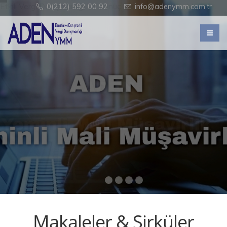
Etkili Vergi Danışmanlığı Ve Sonuç Alan Bir Denetim Modeli
0(212) 592 00 92
info@adenymm.com.tr
Makaleler & Sirküler