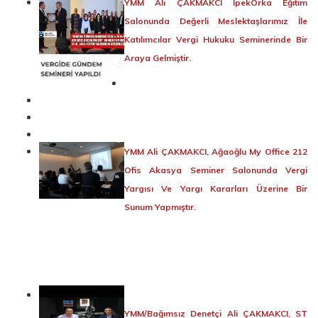
YMM Ali ÇAKMAKCI İpekOrka Eğitim
Salonunda Değerli Meslektaşlarımız İle
Katılımcılar Vergi Hukuku Seminerinde Bir
Araya Gelmiştir.
YMM Ali ÇAKMAKCI, Ağaoğlu My Office 212
Ofis Akasya Seminer Salonunda Vergi
Yargısı Ve Yargı Kararları Üzerine Bir
Sunum Yapmıştır.
YMM/Bağımsız Denetçi Ali ÇAKMAKCI, ST