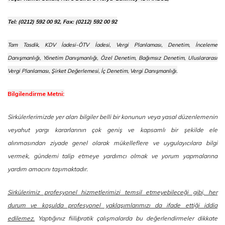
Tel: (0212) 592 00 92, Fax: (0212) 592 00 92
Tam Tasdik, KDV İadesi-ÖTV İadesi, Vergi Planlaması, Denetim, İnceleme
Danışmanlığı, Yönetim Danışmanlığı, Özel Denetim, Bağımsız Denetim, Uluslararası
Vergi Planlaması, Şirket Değerlemesi, İç Denetim, Vergi Danışmanlığı.
Bilgilendirme Metni:
Sirkülerlerimizde yer alan bilgiler belli bir konunun veya yasal düzenlemenin
veyahut yargı kararlarının çok geniş ve kapsamlı bir şekilde ele
alınmasından ziyade genel olarak mükelleflere ve uygulayıcılara bilgi
vermek, gündemi talip etmeye yardımcı olmak ve yorum yapmalarına
yardım amacını taşımaktadır.
Sirkülerimiz profesyonel hizmetlerimizi temsil etmeyebileceği gibi, her
durum ve koşulda profesyonel yaklaşımlarımızı da ifade ettiği iddia
edilemez.
Yaptığınız fiili/pratik çalışmalarda bu değerlendirmeler dikkate