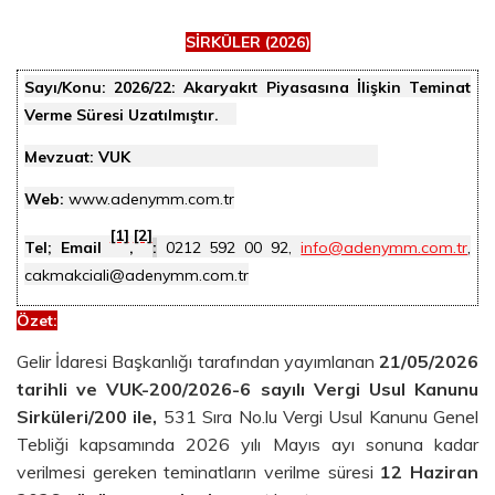
SİRKÜLER (2026)
Sayı/Konu:
2026/22: Akaryakıt Piyasasına İlişkin Teminat
Verme Süresi Uzatılmıştır.
Mevzuat: VUK
Web:
www.adenymm.com.tr
[1]
[2]
Tel; Email
,
:
0212 592 00 92,
info@adenymm.com.tr
,
cakmakciali@adenymm.com.tr
Özet
:
Gelir İdaresi Başkanlığı tarafından yayımlanan
21/05/2026
tarihli ve VUK-200/2026-6 sayılı Vergi Usul Kanunu
Sirküleri/200 ile,
531 Sıra No.lu Vergi Usul Kanunu Genel
Tebliği kapsamında 2026 yılı Mayıs ayı sonuna kadar
verilmesi gereken teminatların verilme süresi
12 Haziran