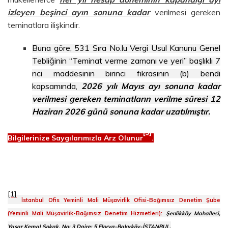
izleyen beşinci ayın sonuna kadar
verilmesi gereken
teminatlara ilişkindir.
Buna göre, 531 Sıra No.lu Vergi Usul Kanunu Genel
Tebliğinin “Teminat verme zamanı ve yeri” başlıklı 7
nci maddesinin birinci fıkrasının (b) bendi
kapsamında,
2026 yılı Mayıs ayı sonuna kadar
verilmesi gereken teminatların verilme süresi 12
Haziran 2026 günü sonuna kadar uzatılmıştır.
[3]
Bilgilerinize Saygılarımızla Arz Olunur
.
[1]
İstanbul Ofis Yeminli Mali Müşavirlik Ofisi-Bağımsız Denetim Şube
(Yeminli Mali Müşavirlik-Bağımsız Denetim Hizmetleri):
Şenlikköy Mahallesi,
Yaşar Kemal Sokak, No: 3 Daire: 5 Florya-Bakırköy-İSTANBUL,