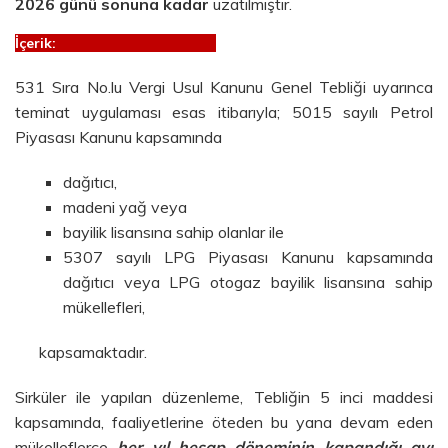
2026 günü sonuna kadar
uzatılmıştır.
İçerik:
531 Sıra No.lu Vergi Usul Kanunu Genel Tebliği uyarınca
teminat uygulaması esas itibarıyla; 5015 sayılı Petrol
Piyasası Kanunu kapsamında
dağıtıcı,
madeni yağ veya
bayilik lisansına sahip olanlar ile
5307 sayılı LPG Piyasası Kanunu kapsamında
dağıtıcı veya LPG otogaz bayilik lisansına sahip
mükellefleri,
kapsamaktadır.
Sirküler ile yapılan düzenleme, Tebliğin 5 inci maddesi
kapsamında, faaliyetlerine öteden bu yana devam eden
mükelleflerce
her yıl hesap döneminin kapandığı ayı