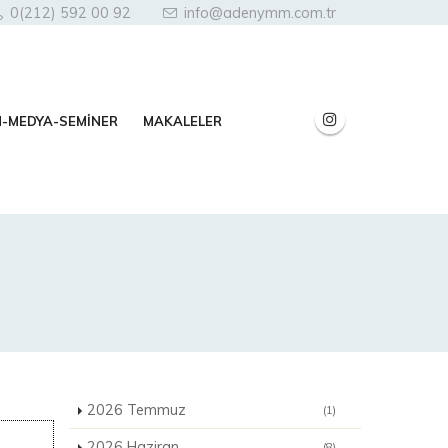
0(212) 592 00 92
info@adenymm.com.tr
N-MEDYA-SEMİNER
MAKALELER
2026 Temmuz
(1)
2026 Haziran
(8)