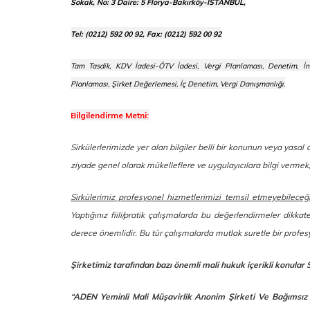
Sokak, No: 3 Daire: 5 Florya-Bakırköy-İSTANBUL,
Tel: (0212) 592 00 92, Fax: (0212) 592 00 92
Tam Tasdik, KDV İadesi-ÖTV İadesi, Vergi Planlaması, Denetim, İn
Planlaması, Şirket Değerlemesi, İç Denetim, Vergi Danışmanlığı.
Bilgilendirme Metni:
Sirkülerlerimizde yer alan bilgiler belli bir konunun veya yasa
ziyade genel olarak mükelleflere ve uygulayıcılara bilgi verm
Sirkülerimiz profesyonel hizmetlerimizi temsil etmeyebileceğ
Yaptığınız fiili/pratik çalışmalarda bu değerlendirmeler dikkat
derece önemlidir. Bu tür çalışmalarda mutlak suretle bir prof
Şirketimiz tarafından bazı önemli mali hukuk içerikli konular 
“ADEN Yeminli Mali Müşavirlik Anonim Şirketi Ve Bağımsız