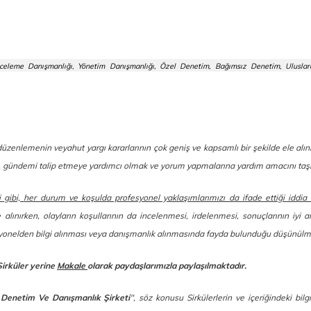
celeme Danışmanlığı, Yönetim Danışmanlığı, Özel Denetim, Bağımsız Denetim, Uluslara
l düzenlemenin veyahut yargı kararlarının çok geniş ve kapsamlı bir şekilde ele al
ek, gündemi talip etmeye yardımcı olmak ve yorum yapmalarına yardım amacını taş
i gibi, her durum ve koşulda profesyonel yaklaşımlarımızı da ifade ettiği iddia
e alınırken, olayların koşullarının da incelenmesi, irdelenmesi, sonuçlarının iyi a
esyonelden bilgi alınması veya danışmanlık alınmasında fayda bulunduğu düşünülm
Sirküler yerine
Makale
olarak paydaşlarımızla paylaşılmaktadır.
 Denetim Ve Danışmanlık Şirketi
", söz konusu Sirkülerlerin ve içeriğindeki bilg