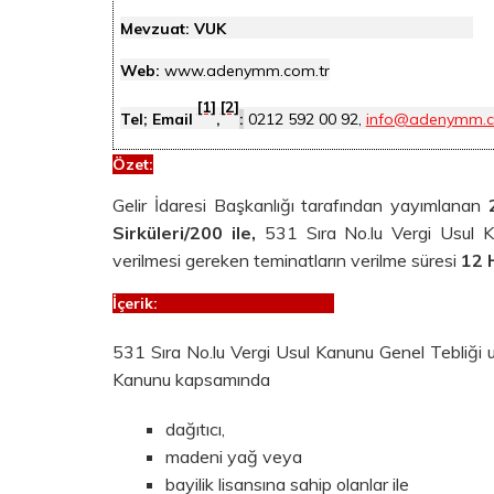
Mevzuat: VUK
Web:
www.adenymm.com.tr
[1]
[2]
Tel; Email
,
:
0212 592 00 92,
info@adenymm.c
Özet
:
Gelir İdaresi Başkanlığı tarafından yayımlanan
2
Sirküleri/200 ile,
531 Sıra No.lu Vergi Usul K
verilmesi gereken teminatların verilme süresi
12 
İçerik:
531 Sıra No.lu Vergi Usul Kanunu Genel Tebliği u
Kanunu kapsamında
dağıtıcı,
madeni yağ veya
bayilik lisansına sahip olanlar ile