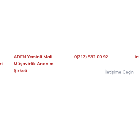
ADEN Yeminli Mali
0(212) 592 00 92
i
ri
Müşavirlik Anonim
Şirketi
İletişime Geçin