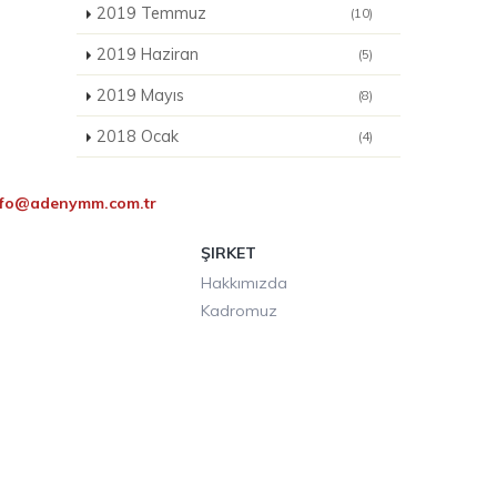
2019 Temmuz
(10)
2019 Haziran
(5)
2019 Mayıs
(8)
2018 Ocak
(4)
nfo@adenymm.com.tr
ŞIRKET
Hakkımızda
Kadromuz