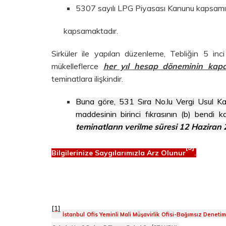
5307 sayılı LPG Piyasası Kanunu kapsamınd
kapsamaktadır.
Sirküler ile yapılan düzenleme, Tebliğin 5 i
mükelleflerce
her yıl hesap döneminin kapa
teminatlara ilişkindir.
Buna göre, 531 Sıra No.lu Vergi Usul Ka
maddesinin birinci fıkrasının (b) bendi
teminatların verilme süresi 12 Haziran
[3]
Bilgilerinize Saygılarımızla Arz Olunur
.
[1]
İstanbul Ofis Yeminli Mali Müşavirlik Ofisi-Bağımsız Deneti