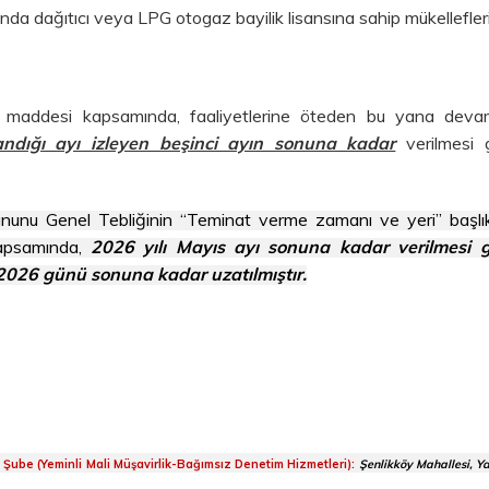
a dağıtıcı veya LPG otogaz bayilik lisansına sahip mükellefleri
nci maddesi kapsamında, faaliyetlerine öteden bu yana dev
ndığı ayı izleyen beşinci ayın sonuna kadar
verilmesi 
nunu Genel Tebliğinin “Teminat verme zamanı ve yeri” başlık
 kapsamında,
2026 yılı Mayıs ayı sonuna kadar verilmesi 
 2026 günü sonuna kadar uzatılmıştır.
m Şube (Yeminli Mali Müşavirlik-Bağımsız Denetim Hizmetleri):
Şenlikköy Mahallesi, Y