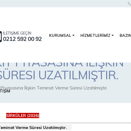
ILETİŞİME GEÇİN
BAZI
KURUMSAL
HİZMETLERİMİZ
0212 592 00 92
IT PIYASASINA İLIŞKIN
ÜRESI UZATILMIŞTIR.
Piyasasına İlişkin Teminat Verme Süresi Uzatılmıştır.
TİŞİM
SİRKÜLER (2026)
 Teminat Verme Süresi Uzatılmıştır.