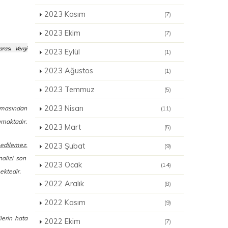
2023 Kasım
(7)
2023 Ekim
(7)
rası Vergi
2023 Eylül
(1)
2023 Ağustos
(1)
2023 Temmuz
(5)
2023 Nisan
(11)
ınmasından
ımaktadır.
2023 Mart
(5)
 edilemez.
2023 Şubat
(9)
nalizi son
2023 Ocak
(14)
ektedir.
2022 Aralık
(8)
2022 Kasım
(9)
ilerin hata
2022 Ekim
(7)