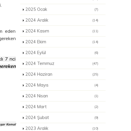
,
2025 Ocak
(7)
2024 Aralık
(14)
am eden
2024 Kasım
(11)
gereken
2024 Ekim
(14)
2024 Eylül
(6)
lı 7 nci
2024 Temmuz
(47)
gereken
2024 Haziran
(25)
2024 Mayıs
(4)
2024 Nisan
(1)
2024 Mart
(2)
2024 Şubat
(9)
aşar Kemal
2023 Aralık
(10)