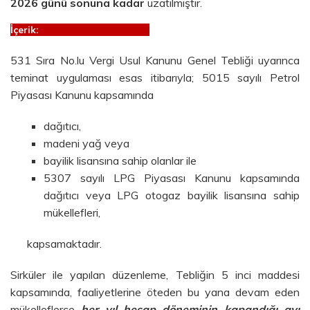
2026 günü sonuna kadar
uzatılmıştır.
İçerik:
531 Sıra No.lu Vergi Usul Kanunu Genel Tebliği uyarınca
teminat uygulaması esas itibarıyla; 5015 sayılı Petrol
Piyasası Kanunu kapsamında
dağıtıcı,
madeni yağ veya
bayilik lisansına sahip olanlar ile
5307 sayılı LPG Piyasası Kanunu kapsamında
dağıtıcı veya LPG otogaz bayilik lisansına sahip
mükellefleri,
kapsamaktadır.
Sirküler ile yapılan düzenleme, Tebliğin 5 inci maddesi
kapsamında, faaliyetlerine öteden bu yana devam eden
mükelleflerce
her yıl hesap döneminin kapandığı ayı