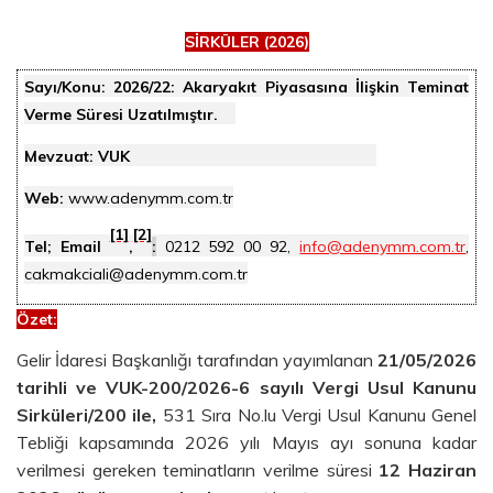
SİRKÜLER (2026)
Sayı/Konu:
2026/22: Akaryakıt Piyasasına İlişkin Teminat
Verme Süresi Uzatılmıştır.
Mevzuat: VUK
Web:
www.adenymm.com.tr
[1]
[2]
Tel; Email
,
:
0212 592 00 92,
info@adenymm.com.tr
,
cakmakciali@adenymm.com.tr
Özet
:
Gelir İdaresi Başkanlığı tarafından yayımlanan
21/05/2026
tarihli ve VUK-200/2026-6 sayılı Vergi Usul Kanunu
Sirküleri/200 ile,
531 Sıra No.lu Vergi Usul Kanunu Genel
Tebliği kapsamında 2026 yılı Mayıs ayı sonuna kadar
verilmesi gereken teminatların verilme süresi
12 Haziran