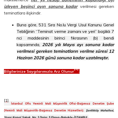
izleyen beşinci ayın sonuna kadar
verilmesi gereken
teminatlara ilişkindir.
Buna göre, 531 Sıra No.lu Vergi Usul Kanunu Genel
Tebliğinin “Teminat verme zamanı ve yeri” başlıklı 7
nci maddesinin birinci fıkrasının (b) bendi
kapsamında,
2026 yılı Mayıs ayı sonuna kadar
verilmesi gereken teminatların verilme süresi 12
Haziran 2026 günü sonuna kadar uzatılmıştır.
[3]
Bilgilerinize Saygılarımızla Arz Olunur
.
[1]
İstanbul Ofis Yeminli Mali Müşavirlik Ofisi-Bağımsız Denetim Şube
(Yeminli Mali Müşavirlik-Bağımsız Denetim Hizmetleri):
Şenlikköy Mahallesi,
Yaşar Kemal Sokak, No: 3 Daire: 5 Florya-Bakırköy-İSTANBUL,