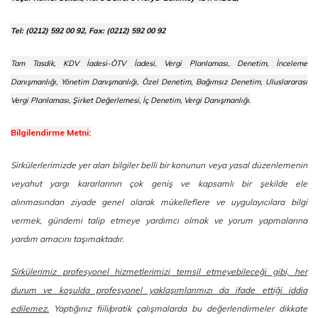
Tel: (0212) 592 00 92, Fax: (0212) 592 00 92
Tam Tasdik, KDV İadesi-ÖTV İadesi, Vergi Planlaması, Denetim, İnceleme
Danışmanlığı, Yönetim Danışmanlığı, Özel Denetim, Bağımsız Denetim, Uluslararası
Vergi Planlaması, Şirket Değerlemesi, İç Denetim, Vergi Danışmanlığı.
Bilgilendirme Metni:
Sirkülerlerimizde yer alan bilgiler belli bir konunun veya yasal düzenlemenin
veyahut yargı kararlarının çok geniş ve kapsamlı bir şekilde ele
alınmasından ziyade genel olarak mükelleflere ve uygulayıcılara bilgi
vermek, gündemi talip etmeye yardımcı olmak ve yorum yapmalarına
yardım amacını taşımaktadır.
Sirkülerimiz profesyonel hizmetlerimizi temsil etmeyebileceği gibi, her
durum ve koşulda profesyonel yaklaşımlarımızı da ifade ettiği iddia
edilemez.
Yaptığınız fiili/pratik çalışmalarda bu değerlendirmeler dikkate