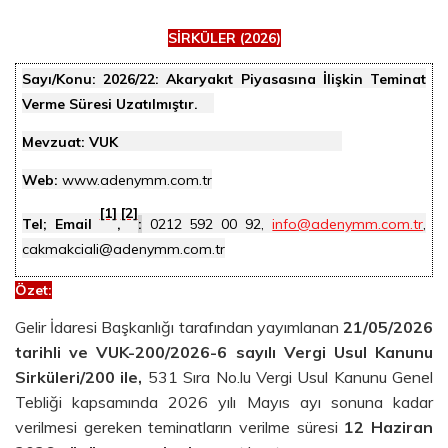
SİRKÜLER (2026)
Sayı/Konu:
2026/22: Akaryakıt Piyasasına İlişkin Teminat
Verme Süresi Uzatılmıştır.
Mevzuat: VUK
Web:
www.adenymm.com.tr
[1]
[2]
Tel; Email
,
:
0212 592 00 92,
info@adenymm.com.tr
,
cakmakciali@adenymm.com.tr
Özet
:
Gelir İdaresi Başkanlığı tarafından yayımlanan
21/05/2026
tarihli ve VUK-200/2026-6 sayılı Vergi Usul Kanunu
Sirküleri/200 ile,
531 Sıra No.lu Vergi Usul Kanunu Genel
Tebliği kapsamında 2026 yılı Mayıs ayı sonuna kadar
verilmesi gereken teminatların verilme süresi
12 Haziran