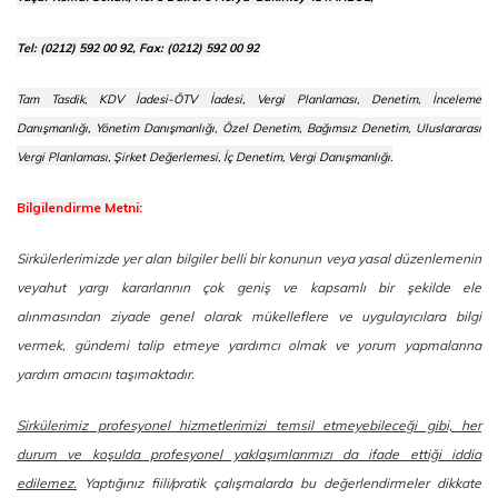
Tel: (0212) 592 00 92, Fax: (0212) 592 00 92
Tam Tasdik, KDV İadesi-ÖTV İadesi, Vergi Planlaması, Denetim, İnceleme
Danışmanlığı, Yönetim Danışmanlığı, Özel Denetim, Bağımsız Denetim, Uluslararası
Vergi Planlaması, Şirket Değerlemesi, İç Denetim, Vergi Danışmanlığı.
Bilgilendirme Metni:
Sirkülerlerimizde yer alan bilgiler belli bir konunun veya yasal düzenlemenin
veyahut yargı kararlarının çok geniş ve kapsamlı bir şekilde ele
alınmasından ziyade genel olarak mükelleflere ve uygulayıcılara bilgi
vermek, gündemi talip etmeye yardımcı olmak ve yorum yapmalarına
yardım amacını taşımaktadır.
Sirkülerimiz profesyonel hizmetlerimizi temsil etmeyebileceği gibi, her
durum ve koşulda profesyonel yaklaşımlarımızı da ifade ettiği iddia
edilemez.
Yaptığınız fiili/pratik çalışmalarda bu değerlendirmeler dikkate