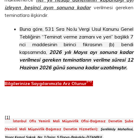
izleyen beşinci ayın sonuna kadar
verilmesi gereken
teminatlara ilişkindir.
Buna göre, 531 Sıra No.lu Vergi Usul Kanunu Genel
Tebliğinin “Teminat verme zamanı ve yeri” başlıklı 7
nci maddesinin birinci fıkrasının (b) bendi
kapsamında,
2026 yılı Mayıs ayı sonuna kadar
verilmesi gereken teminatların verilme süresi 12
Haziran 2026 günü sonuna kadar uzatılmıştır.
[3]
Bilgilerinize Saygılarımızla Arz Olunur
.
[1]
İstanbul Ofis Yeminli Mali Müşavirlik Ofisi-Bağımsız Denetim Şube
(Yeminli Mali Müşavirlik-Bağımsız Denetim Hizmetleri):
Şenlikköy Mahallesi,
Yaşar Kemal Sokak, No: 3 Daire: 5 Florya-Bakırköy-İSTANBUL,