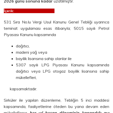
2026 günü sonuna kadar
uzatılmıştır.
İçerik:
531 Sıra No.lu Vergi Usul Kanunu Genel Tebliği uyarınca
teminat uygulaması esas itibarıyla; 5015 sayılı Petrol
Piyasası Kanunu kapsamında
dağıtıcı,
madeni yağ veya
bayilik lisansına sahip olanlar ile
5307 sayılı LPG Piyasası Kanunu kapsamında
dağıtıcı veya LPG otogaz bayilik lisansına sahip
mükellefleri,
kapsamaktadır.
Sirküler ile yapılan düzenleme, Tebliğin 5 inci maddesi
kapsamında, faaliyetlerine öteden bu yana devam eden
mükelleflerce
her yıl hesap döneminin kapandığı ayı