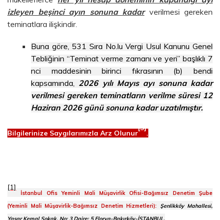
izleyen beşinci ayın sonuna kadar
verilmesi gereken
teminatlara ilişkindir.
Buna göre, 531 Sıra No.lu Vergi Usul Kanunu Genel
Tebliğinin “Teminat verme zamanı ve yeri” başlıklı 7
nci maddesinin birinci fıkrasının (b) bendi
kapsamında,
2026 yılı Mayıs ayı sonuna kadar
verilmesi gereken teminatların verilme süresi 12
Haziran 2026 günü sonuna kadar uzatılmıştır.
[3]
Bilgilerinize Saygılarımızla Arz Olunur
.
[1]
İstanbul Ofis Yeminli Mali Müşavirlik Ofisi-Bağımsız Denetim Şube
(Yeminli Mali Müşavirlik-Bağımsız Denetim Hizmetleri):
Şenlikköy Mahallesi,
Yaşar Kemal Sokak, No: 3 Daire: 5 Florya-Bakırköy-İSTANBUL,