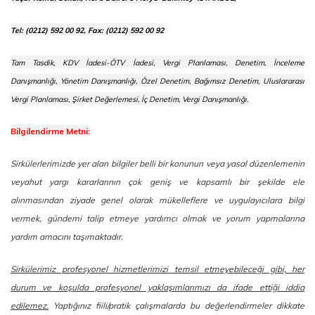
Tel: (0212) 592 00 92, Fax: (0212) 592 00 92
Tam Tasdik, KDV İadesi-ÖTV İadesi, Vergi Planlaması, Denetim, İnceleme
Danışmanlığı, Yönetim Danışmanlığı, Özel Denetim, Bağımsız Denetim, Uluslararası
Vergi Planlaması, Şirket Değerlemesi, İç Denetim, Vergi Danışmanlığı.
Bilgilendirme Metni:
Sirkülerlerimizde yer alan bilgiler belli bir konunun veya yasal düzenlemenin
veyahut yargı kararlarının çok geniş ve kapsamlı bir şekilde ele
alınmasından ziyade genel olarak mükelleflere ve uygulayıcılara bilgi
vermek, gündemi talip etmeye yardımcı olmak ve yorum yapmalarına
yardım amacını taşımaktadır.
Sirkülerimiz profesyonel hizmetlerimizi temsil etmeyebileceği gibi, her
durum ve koşulda profesyonel yaklaşımlarımızı da ifade ettiği iddia
edilemez.
Yaptığınız fiili/pratik çalışmalarda bu değerlendirmeler dikkate