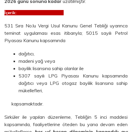
2026 günü sonuna kadar
uzatılmıştır.
İçerik:
531 Sıra No.lu Vergi Usul Kanunu Genel Tebliği uyarınca
teminat uygulaması esas itibarıyla; 5015 sayılı Petrol
Piyasası Kanunu kapsamında
dağıtıcı,
madeni yağ veya
bayilik lisansına sahip olanlar ile
5307 sayılı LPG Piyasası Kanunu kapsamında
dağıtıcı veya LPG otogaz bayilik lisansına sahip
mükellefleri,
kapsamaktadır.
Sirküler ile yapılan düzenleme, Tebliğin 5 inci maddesi
kapsamında, faaliyetlerine öteden bu yana devam eden
mükelleflerce
her yıl hesap döneminin kapandığı ayı