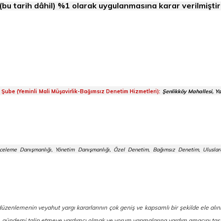
bu tarih dâhil) %1 olarak uygulanmasına karar verilmiştir
m Şube (Yeminli Mali Müşavirlik-Bağımsız Denetim Hizmetleri):
Şenlikköy Mahallesi, Y
celeme Danışmanlığı, Yönetim Danışmanlığı, Özel Denetim, Bağımsız Denetim, Uluslara
l düzenlemenin veyahut yargı kararlarının çok geniş ve kapsamlı bir şekilde ele al
ek, gündemi talip etmeye yardımcı olmak ve yorum yapmalarına yardım amacını taş