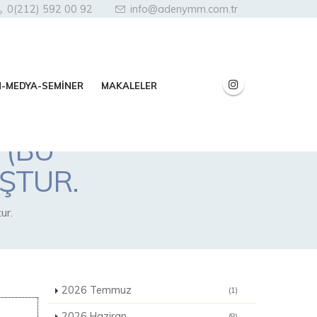
0(212) 592 00 92
info@adenymm.com.tr
N-MEDYA-SEMİNER
MAKALELER
 (BU
ŞTUR.
ur.
2026 Temmuz
(1)
2026 Haziran
(8)