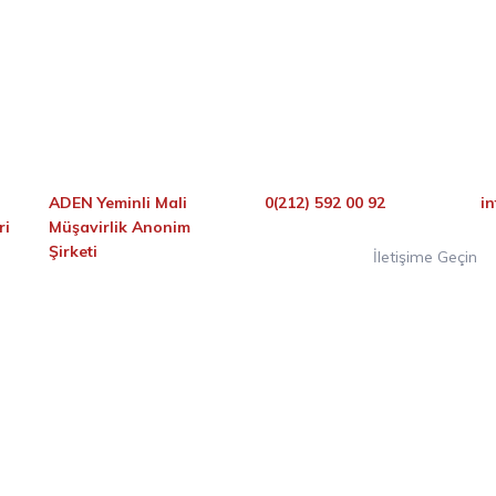
ADEN Yeminli Mali
0(212) 592 00 92
i
ri
Müşavirlik Anonim
Şirketi
İletişime Geçin