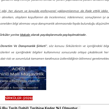
i gibi, her durum ve koşulda profesyonel yaklaşımlarımızı da ifade ettiği iddia
e alınırken, olayların koşullarının da incelenmesi, irdelenmesi, sonuçlarının iyi a
esyonelden bilgi alınması veya danışmanlık alınmasında fayda bulunduğu düşünülm
Sirküler yerine
Makale
olarak paydaşlarımızla paylaşılmaktadır.
 Denetim Ve Danışmanlık Şirketi
", söz konusu Sirkülerlerin ve içeriğindeki bilg
erleri ve içeriğindeki bilgileri kullanımınız sonucunda ortaya çıkabilecek her 
a dair risk ve sorumluluk tamamen tarafınızca üstlenildiğinin bilinmesi gerekmekted
SİRKÜLER (2026)
6 (Bu Tarih Dahil) Tarihine Kadar %1 Olmuştur.