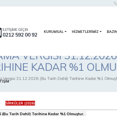
ILETİŞİME GEÇİN
BAZI
KURUMSAL
HİZMETLERİMİZ
0212 592 00 92
MA VERGISI 31.12.2026
RIHINE KADAR %1 OLMU
Vergisi 31.12.2026 (Bu Tarih Dahil) Tarihine Kadar %1 Olmuşt
TİŞİM
SİRKÜLER (2026)
6 (Bu Tarih Dahil) Tarihine Kadar %1 Olmuştur.