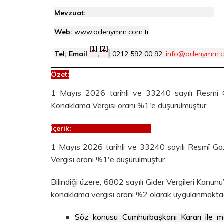
Mevzuat:
Web:
www.adenymm.com.tr
[1]
[2]
Tel; Email
,
:
0212 592 00 92,
info@adenymm.c
Özet
:
1 Mayıs 2026 tarihli ve 33240 sayılı Resmî 
Konaklama Vergisi oranı %1'e düşürülmüştür.
İçerik:
1 Mayıs 2026 tarihli ve 33240 sayılı Resmî G
Vergisi oranı %1'e düşürülmüştür.
Bilindiği üzere, 6802 sayılı Gider Vergileri Kanun
konaklama vergisi oranı %2 olarak uygulanmaktad
Söz konusu Cumhurbaşkanı Kararı ile m