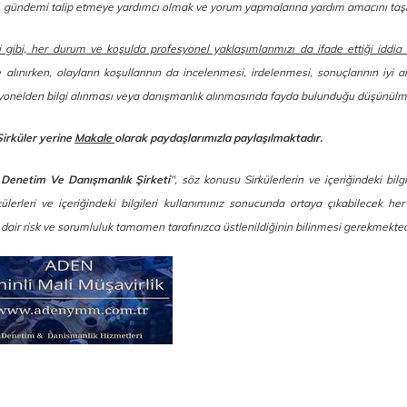
ek, gündemi talip etmeye yardımcı olmak ve yorum yapmalarına yardım amacını taş
i gibi, her durum ve koşulda profesyonel yaklaşımlarımızı da ifade ettiği iddia
e alınırken, olayların koşullarının da incelenmesi, irdelenmesi, sonuçlarının iyi a
esyonelden bilgi alınması veya danışmanlık alınmasında fayda bulunduğu düşünülm
Sirküler yerine
Makale
olarak paydaşlarımızla paylaşılmaktadır.
 Denetim Ve Danışmanlık Şirketi
", söz konusu Sirkülerlerin ve içeriğindeki bilg
erleri ve içeriğindeki bilgileri kullanımınız sonucunda ortaya çıkabilecek her 
a dair risk ve sorumluluk tamamen tarafınızca üstlenildiğinin bilinmesi gerekmekted