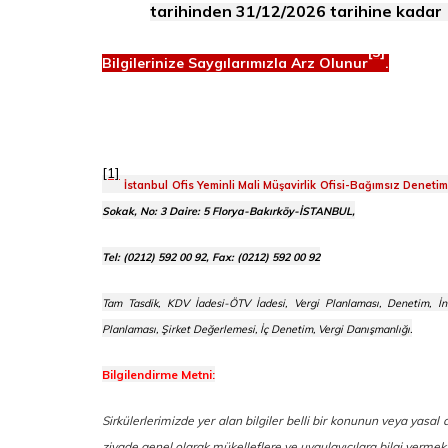
tarihinden 31/12/2026 tarihine kadar (
[3]
Bilgilerinize Saygılarımızla Arz Olunur
.
[1]
İstanbul Ofis Yeminli Mali Müşavirlik Ofisi-Bağımsız Deneti
Sokak, No: 3 Daire: 5 Florya-Bakırköy-İSTANBUL,
Tel: (0212) 592 00 92, Fax: (0212) 592 00 92
Tam Tasdik, KDV İadesi-ÖTV İadesi, Vergi Planlaması, Denetim, İn
Planlaması, Şirket Değerlemesi, İç Denetim, Vergi Danışmanlığı.
Bilgilendirme Metni:
Sirkülerlerimizde yer alan bilgiler belli bir konunun veya yasa
ziyade genel olarak mükelleflere ve uygulayıcılara bilgi verm