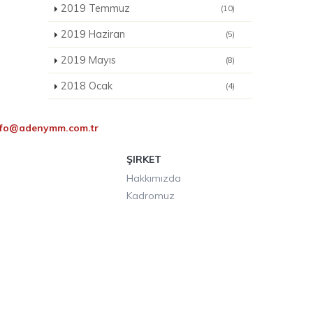
2019 Temmuz
(10)
2019 Haziran
(5)
2019 Mayıs
(8)
2018 Ocak
(4)
nfo@adenymm.com.tr
ŞIRKET
Hakkımızda
Kadromuz