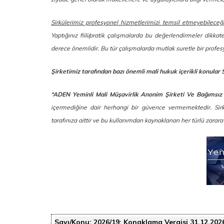
Sirkülerimiz profesyonel hizmetlerimizi temsil etmeyebileceğ
Yaptığınız fiili/pratik çalışmalarda bu değerlendirmeler dikkat
derece önemlidir. Bu tür çalışmalarda mutlak suretle bir prof
Şirketimiz tarafından bazı önemli mali hukuk içerikli konular 
“ADEN Yeminli Mali Müşavirlik Anonim Şirketi Ve Bağımsız
içermediğine dair herhangi bir güvence vermemektedir. Sirkül
tarafınıza aittir ve bu kullanımdan kaynaklanan her türlü zarar
Sayı/Konu:
2026/19: Konaklama Vergisi 31.12.202