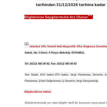
tarihinden 31/12/2026 tarihine kadar (
[3]
Bilgilerinize Saygılarımızla Arz Olunur
.
[1]
İstanbul Ofis Yeminli Mali Müşavirlik Ofisi-Bağımsız Deneti
Sokak, No: 3 Daire: 5 Florya-Bakırköy-İSTANBUL,
Tel: (0212) 592 00 92, Fax: (0212) 592 00 92
Tam Tasdik, KDV İadesi-ÖTV İadesi, Vergi Planlaması, Denetim, İn
Planlaması, Şirket Değerlemesi, İç Denetim, Vergi Danışmanlığı.
Bilgilendirme Metni:
Sirkülerlerimizde yer alan bilgiler belli bir konunun veya yasa