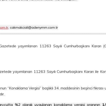
om.tr
, cakmakciali@adenymm.com.tr
Gazetede yayımlanan 11263 Sayılı Cumhurbaşkanı Kararı (C
azetede yayımlanan 11263 Sayılı Cumhurbaşkanı Kararı ile Ko
u’nun “Konaklama Vergisi” başlıklı 34. maddesinin beşinci fıkrası 
ır.
evcutta %2 olarak uygulanan konaklama vergisi oranının
1