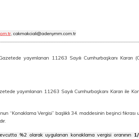
om.tr
, cakmakciali@adenymm.com.tr
Gazetede yayımlanan 11263 Sayılı Cumhurbaşkanı Kararı (C
azetede yayımlanan 11263 Sayılı Cumhurbaşkanı Kararı ile Ko
u’nun “Konaklama Vergisi” başlıklı 34. maddesinin beşinci fıkrası 
ır.
evcutta %2 olarak uygulanan konaklama vergisi oranının
1