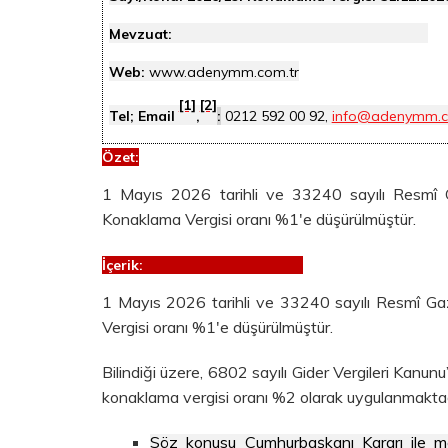
Mevzuat:
Web:
www.adenymm.com.tr
[1]
[2]
Tel; Email
,
:
0212 592 00 92,
info@adenymm.c
Özet
:
1 Mayıs 2026 tarihli ve 33240 sayılı Resmî 
Konaklama Vergisi oranı %1'e düşürülmüştür.
İçerik:
1 Mayıs 2026 tarihli ve 33240 sayılı Resmî G
Vergisi oranı %1'e düşürülmüştür.
Bilindiği üzere, 6802 sayılı Gider Vergileri Kanun
konaklama vergisi oranı %2 olarak uygulanmaktad
Söz konusu Cumhurbaşkanı Kararı ile m