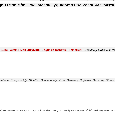
bu tarih dâhil) %1 olarak uygulanmasına karar verilmiştir
m Şube (Yeminli Mali Müşavirlik-Bağımsız Denetim Hizmetleri):
Şenlikköy Mahallesi, Y
celeme Danışmanlığı, Yönetim Danışmanlığı, Özel Denetim, Bağımsız Denetim, Uluslara
l düzenlemenin veyahut yargı kararlarının çok geniş ve kapsamlı bir şekilde ele al