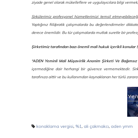
ziyade genel olarak mükelleflere ve uygulayıcılara bilgi verm
Sirkülerimiz profesyonel hizmetlerimizi temsil etmeyebileceğ
Yaptığınız fiili/pratik çalışmalarda bu değerlendirmeler dikkat
derece önemlidir. Bu tür çalışmalarda mutlak suretle bir prof
Şirketimiz tarafından bazı önemli mali hukuk içerikli konular 
“ADEN Yeminli Mali Müşavirlik Anonim Şirketi Ve Bağımsız
içermediğine dair herhangi bir güvence vermemektedir. Sirkül
tarafınıza aittir ve bu kullanımdan kaynaklanan her türlü zarar
,
,
,
konaklama vergisi
%1
ali çakmakcı
aden ymm