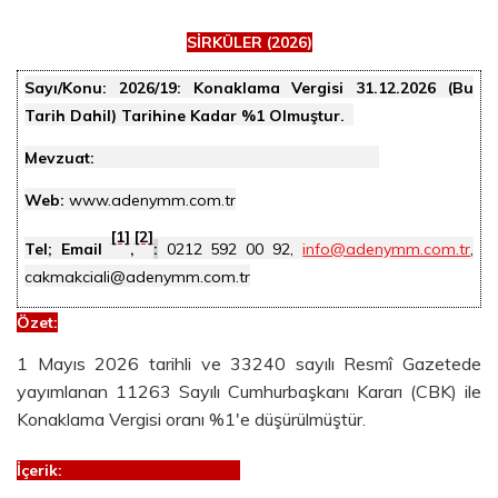
SİRKÜLER (2026)
Sayı/Konu:
2026/19: Konaklama Vergisi 31.12.2026 (Bu
Tarih Dahil) Tarihine Kadar %1 Olmuştur.
Mevzuat:
Web:
www.adenymm.com.tr
[1]
[2]
Tel; Email
,
:
0212 592 00 92,
info@adenymm.com.tr
,
cakmakciali@adenymm.com.tr
Özet
:
1 Mayıs 2026 tarihli ve 33240 sayılı Resmî Gazetede
yayımlanan 11263 Sayılı Cumhurbaşkanı Kararı (CBK) ile
Konaklama Vergisi oranı %1'e düşürülmüştür.
İçerik: