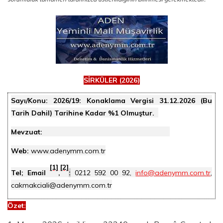
SİRKÜLER (2026)
Sayı/Konu:
2026/19: Konaklama Vergisi 31.12.2026 (Bu
Tarih Dahil) Tarihine Kadar %1 Olmuştur.
Mevzuat:
Web:
www.adenymm.com.tr
[1]
[2]
Tel; Email
,
:
0212 592 00 92,
info@adenymm.com.tr
,
cakmakciali@adenymm.com.tr
Özet
: