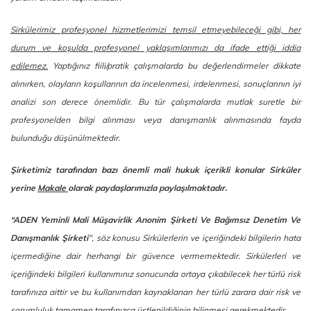
Sirkülerimiz profesyonel hizmetlerimizi temsil etmeyebileceği gibi, her
durum ve koşulda profesyonel yaklaşımlarımızı da ifade ettiği iddia
edilemez.
Yaptığınız fiili/pratik çalışmalarda bu değerlendirmeler dikkate
alınırken, olayların koşullarının da incelenmesi, irdelenmesi, sonuçlarının iyi
analizi son derece önemlidir. Bu tür çalışmalarda mutlak suretle bir
profesyonelden bilgi alınması veya danışmanlık alınmasında fayda
bulunduğu düşünülmektedir.
Şirketimiz tarafından bazı önemli mali hukuk içerikli konular Sirküler
yerine
Makale
olarak paydaşlarımızla paylaşılmaktadır.
“ADEN Yeminli Mali Müşavirlik Anonim Şirketi Ve Bağımsız Denetim Ve
Danışmanlık Şirketi
", söz konusu Sirkülerlerin ve içeriğindeki bilgilerin hata
içermediğine dair herhangi bir güvence vermemektedir. Sirkülerleri ve
içeriğindeki bilgileri kullanımınız sonucunda ortaya çıkabilecek her türlü risk
tarafınıza aittir ve bu kullanımdan kaynaklanan her türlü zarara dair risk ve
sorumluluk tamamen tarafınızca üstlenildiğinin bilinmesi gerekmektedir.