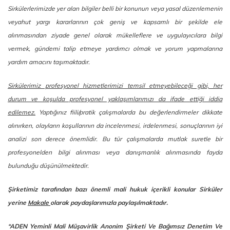
Sirkülerlerimizde yer alan bilgiler belli bir konunun veya yasal düzenlemenin
veyahut yargı kararlarının çok geniş ve kapsamlı bir şekilde ele
alınmasından ziyade genel olarak mükelleflere ve uygulayıcılara bilgi
vermek, gündemi talip etmeye yardımcı olmak ve yorum yapmalarına
yardım amacını taşımaktadır.
Sirkülerimiz profesyonel hizmetlerimizi temsil etmeyebileceği gibi, her
durum ve koşulda profesyonel yaklaşımlarımızı da ifade ettiği iddia
edilemez.
Yaptığınız fiili/pratik çalışmalarda bu değerlendirmeler dikkate
alınırken, olayların koşullarının da incelenmesi, irdelenmesi, sonuçlarının iyi
analizi son derece önemlidir. Bu tür çalışmalarda mutlak suretle bir
profesyonelden bilgi alınması veya danışmanlık alınmasında fayda
bulunduğu düşünülmektedir.
Şirketimiz tarafından bazı önemli mali hukuk içerikli konular Sirküler
yerine
Makale
olarak paydaşlarımızla paylaşılmaktadır.
“ADEN Yeminli Mali Müşavirlik Anonim Şirketi Ve Bağımsız Denetim Ve