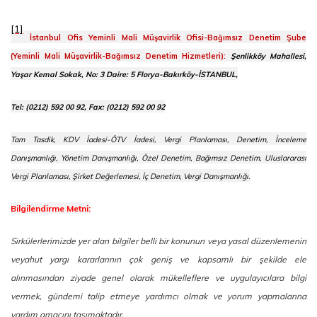
[1]
İstanbul Ofis Yeminli Mali Müşavirlik Ofisi-Bağımsız Denetim Şube
(Yeminli Mali Müşavirlik-Bağımsız Denetim Hizmetleri):
Şenlikköy Mahallesi,
Yaşar Kemal Sokak, No: 3 Daire: 5 Florya-Bakırköy-İSTANBUL,
Tel: (0212) 592 00 92, Fax: (0212) 592 00 92
Tam Tasdik, KDV İadesi-ÖTV İadesi, Vergi Planlaması, Denetim, İnceleme
Danışmanlığı, Yönetim Danışmanlığı, Özel Denetim, Bağımsız Denetim, Uluslararası
Vergi Planlaması, Şirket Değerlemesi, İç Denetim, Vergi Danışmanlığı.
Bilgilendirme Metni:
Sirkülerlerimizde yer alan bilgiler belli bir konunun veya yasal düzenlemenin
veyahut yargı kararlarının çok geniş ve kapsamlı bir şekilde ele
alınmasından ziyade genel olarak mükelleflere ve uygulayıcılara bilgi
vermek, gündemi talip etmeye yardımcı olmak ve yorum yapmalarına
yardım amacını taşımaktadır.