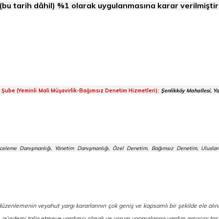
bu tarih dâhil) %1 olarak uygulanmasına karar verilmiştir
m Şube (Yeminli Mali Müşavirlik-Bağımsız Denetim Hizmetleri):
Şenlikköy Mahallesi, Y
celeme Danışmanlığı, Yönetim Danışmanlığı, Özel Denetim, Bağımsız Denetim, Uluslara
l düzenlemenin veyahut yargı kararlarının çok geniş ve kapsamlı bir şekilde ele al
ek, gündemi talip etmeye yardımcı olmak ve yorum yapmalarına yardım amacını taş