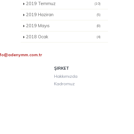
2019 Temmuz
(10)
2019 Haziran
(5)
2019 Mayıs
(8)
2018 Ocak
(4)
nfo@adenymm.com.tr
ŞIRKET
Hakkımızda
Kadromuz