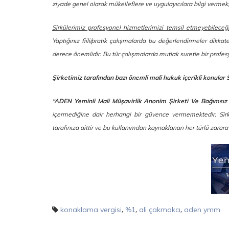
ziyade genel olarak mükelleflere ve uygulayıcılara bilgi verm
Sirkülerimiz profesyonel hizmetlerimizi temsil etmeyebileceğ
Yaptığınız fiili/pratik çalışmalarda bu değerlendirmeler dikkat
derece önemlidir. Bu tür çalışmalarda mutlak suretle bir prof
Şirketimiz tarafından bazı önemli mali hukuk içerikli konular 
“ADEN Yeminli Mali Müşavirlik Anonim Şirketi Ve Bağımsız
içermediğine dair herhangi bir güvence vermemektedir. Sirkül
tarafınıza aittir ve bu kullanımdan kaynaklanan her türlü zarar
,
,
,
konaklama vergisi
%1
ali çakmakcı
aden ymm