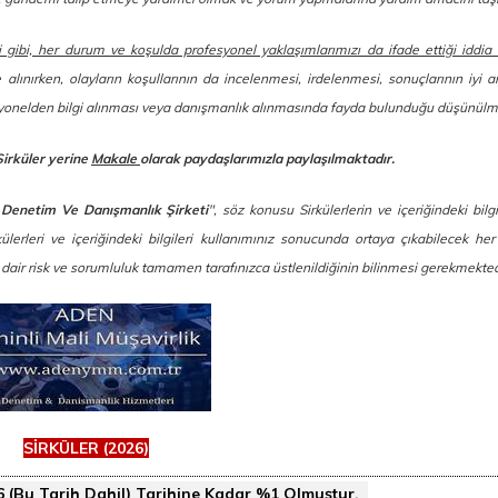
i gibi, her durum ve koşulda profesyonel yaklaşımlarımızı da ifade ettiği iddia
e alınırken, olayların koşullarının da incelenmesi, irdelenmesi, sonuçlarının iyi a
esyonelden bilgi alınması veya danışmanlık alınmasında fayda bulunduğu düşünülm
Sirküler yerine
Makale
olarak paydaşlarımızla paylaşılmaktadır.
 Denetim Ve Danışmanlık Şirketi
", söz konusu Sirkülerlerin ve içeriğindeki bilg
erleri ve içeriğindeki bilgileri kullanımınız sonucunda ortaya çıkabilecek her 
a dair risk ve sorumluluk tamamen tarafınızca üstlenildiğinin bilinmesi gerekmekted
SİRKÜLER (2026)
6 (Bu Tarih Dahil) Tarihine Kadar %1 Olmuştur.