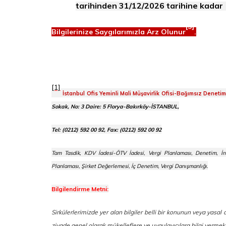
tarihinden 31/12/2026 tarihine kadar (
[3]
Bilgilerinize Saygılarımızla Arz Olunur
.
[1]
İstanbul Ofis Yeminli Mali Müşavirlik Ofisi-Bağımsız Deneti
Sokak, No: 3 Daire: 5 Florya-Bakırköy-İSTANBUL,
Tel: (0212) 592 00 92, Fax: (0212) 592 00 92
Tam Tasdik, KDV İadesi-ÖTV İadesi, Vergi Planlaması, Denetim, İn
Planlaması, Şirket Değerlemesi, İç Denetim, Vergi Danışmanlığı.
Bilgilendirme Metni:
Sirkülerlerimizde yer alan bilgiler belli bir konunun veya yasa
ziyade genel olarak mükelleflere ve uygulayıcılara bilgi verm