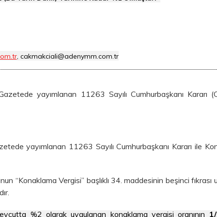
om.tr
, cakmakciali@adenymm.com.tr
Gazetede yayımlanan 11263 Sayılı Cumhurbaşkanı Kararı (C
azetede yayımlanan 11263 Sayılı Cumhurbaşkanı Kararı ile Ko
u’nun “Konaklama Vergisi” başlıklı 34. maddesinin beşinci fıkrası 
ır.
evcutta %2 olarak uygulanan konaklama vergisi oranının
1