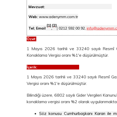
Mevzuat:
Web:
www.adenymm.com.tr
[1]
[2]
Tel; Email
,
:
0212 592 00 92,
info@adenymm.c
Özet
:
1 Mayıs 2026 tarihli ve 33240 sayılı Resmî 
Konaklama Vergisi oranı %1'e düşürülmüştür.
İçerik:
1 Mayıs 2026 tarihli ve 33240 sayılı Resmî G
Vergisi oranı %1'e düşürülmüştür.
Bilindiği üzere, 6802 sayılı Gider Vergileri Kanun
konaklama vergisi oranı %2 olarak uygulanmaktad
Söz konusu Cumhurbaşkanı Kararı ile m