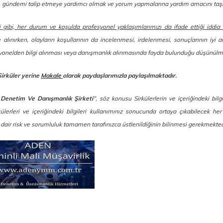
ek, gündemi talip etmeye yardımcı olmak ve yorum yapmalarına yardım amacını taş
i gibi, her durum ve koşulda profesyonel yaklaşımlarımızı da ifade ettiği iddia
e alınırken, olayların koşullarının da incelenmesi, irdelenmesi, sonuçlarının iyi a
esyonelden bilgi alınması veya danışmanlık alınmasında fayda bulunduğu düşünülm
Sirküler yerine
Makale
olarak paydaşlarımızla paylaşılmaktadır.
 Denetim Ve Danışmanlık Şirketi
", söz konusu Sirkülerlerin ve içeriğindeki bilg
erleri ve içeriğindeki bilgileri kullanımınız sonucunda ortaya çıkabilecek her 
a dair risk ve sorumluluk tamamen tarafınızca üstlenildiğinin bilinmesi gerekmekted