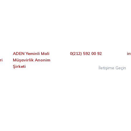
ADEN Yeminli Mali
0(212) 592 00 92
i
ri
Müşavirlik Anonim
Şirketi
İletişime Geçin