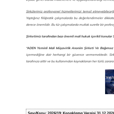
Sirkülerimiz profesyonel hizmetlerimizi temsil etmeyebileceğ
Yaptığınız fiili/pratik çalışmalarda bu değerlendirmeler dikkat
derece önemlidir. Bu tür çalışmalarda mutlak suretle bir prof
Şirketimiz tarafından bazı önemli mali hukuk içerikli konular 
“ADEN Yeminli Mali Müşavirlik Anonim Şirketi Ve Bağımsız
içermediğine dair herhangi bir güvence vermemektedir. Sirkül
tarafınıza aittir ve bu kullanımdan kaynaklanan her türlü zarar
Sayı/Konu:
2026/19: Konaklama Vergisi 31.12.202