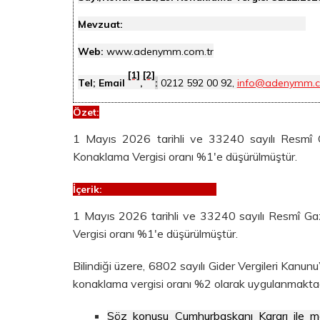
Mevzuat:
Web:
www.adenymm.com.tr
[1]
[2]
Tel; Email
,
:
0212 592 00 92,
info@adenymm.c
Özet
:
1 Mayıs 2026 tarihli ve 33240 sayılı Resmî 
Konaklama Vergisi oranı %1'e düşürülmüştür.
İçerik:
1 Mayıs 2026 tarihli ve 33240 sayılı Resmî G
Vergisi oranı %1'e düşürülmüştür.
Bilindiği üzere, 6802 sayılı Gider Vergileri Kanun
konaklama vergisi oranı %2 olarak uygulanmaktad
Söz konusu Cumhurbaşkanı Kararı ile m