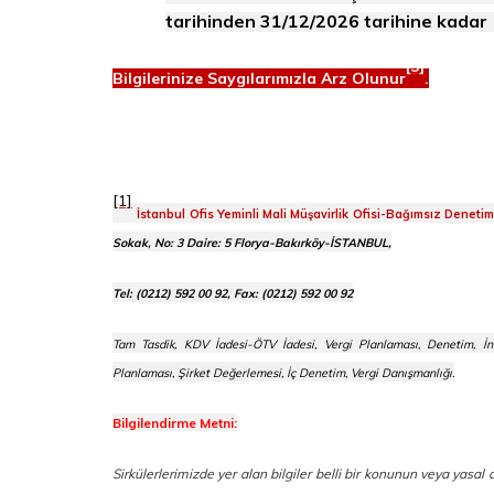
tarihinden 31/12/2026 tarihine kadar (
[3]
Bilgilerinize Saygılarımızla Arz Olunur
.
[1]
İstanbul Ofis Yeminli Mali Müşavirlik Ofisi-Bağımsız Deneti
Sokak, No: 3 Daire: 5 Florya-Bakırköy-İSTANBUL,
Tel: (0212) 592 00 92, Fax: (0212) 592 00 92
Tam Tasdik, KDV İadesi-ÖTV İadesi, Vergi Planlaması, Denetim, İn
Planlaması, Şirket Değerlemesi, İç Denetim, Vergi Danışmanlığı.
Bilgilendirme Metni:
Sirkülerlerimizde yer alan bilgiler belli bir konunun veya yasa