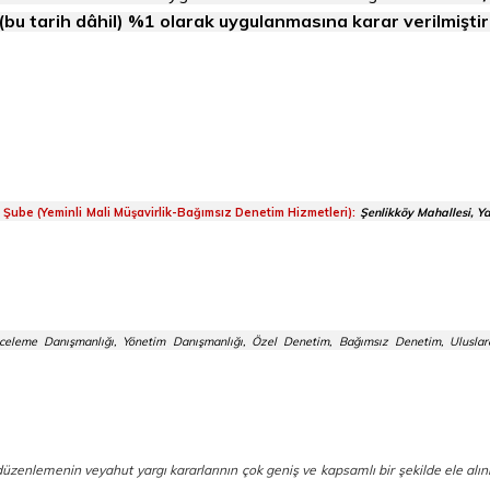
bu tarih dâhil) %1 olarak uygulanmasına karar verilmiştir
m Şube (Yeminli Mali Müşavirlik-Bağımsız Denetim Hizmetleri):
Şenlikköy Mahallesi, Y
celeme Danışmanlığı, Yönetim Danışmanlığı, Özel Denetim, Bağımsız Denetim, Uluslara
l düzenlemenin veyahut yargı kararlarının çok geniş ve kapsamlı bir şekilde ele al