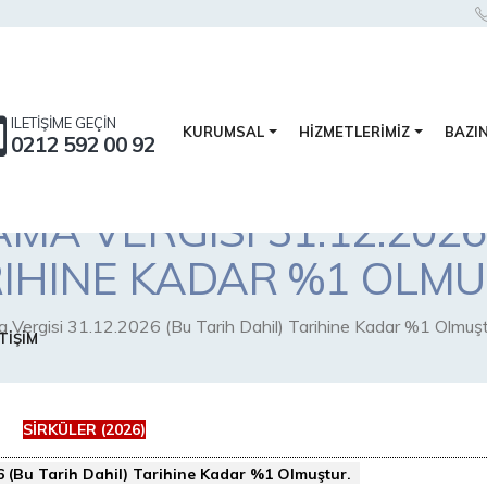
ILETİŞİME GEÇİN
BAZI
KURUMSAL
HİZMETLERİMİZ
0212 592 00 92
MA VERGISI 31.12.2026
RIHINE KADAR %1 OLMU
Vergisi 31.12.2026 (Bu Tarih Dahil) Tarihine Kadar %1 Olmuşt
TİŞİM
SİRKÜLER (2026)
6 (Bu Tarih Dahil) Tarihine Kadar %1 Olmuştur.