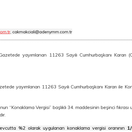
om.tr
, cakmakciali@adenymm.com.tr
Gazetede yayımlanan 11263 Sayılı Cumhurbaşkanı Kararı (C
azetede yayımlanan 11263 Sayılı Cumhurbaşkanı Kararı ile Ko
u’nun “Konaklama Vergisi” başlıklı 34. maddesinin beşinci fıkrası 
ır.
evcutta %2 olarak uygulanan konaklama vergisi oranının
1