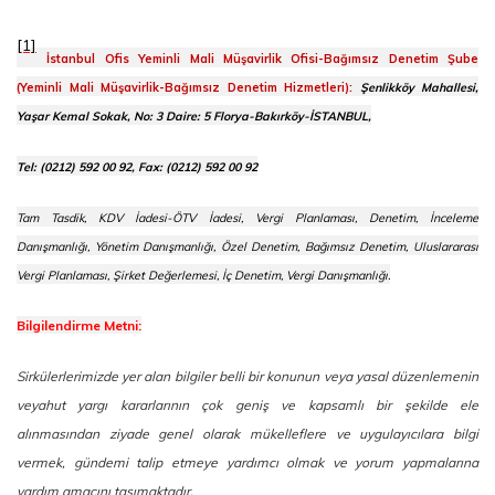
[1]
İstanbul Ofis Yeminli Mali Müşavirlik Ofisi-Bağımsız Denetim Şube
(Yeminli Mali Müşavirlik-Bağımsız Denetim Hizmetleri):
Şenlikköy Mahallesi,
Yaşar Kemal Sokak, No: 3 Daire: 5 Florya-Bakırköy-İSTANBUL,
Tel: (0212) 592 00 92, Fax: (0212) 592 00 92
Tam Tasdik, KDV İadesi-ÖTV İadesi, Vergi Planlaması, Denetim, İnceleme
Danışmanlığı, Yönetim Danışmanlığı, Özel Denetim, Bağımsız Denetim, Uluslararası
Vergi Planlaması, Şirket Değerlemesi, İç Denetim, Vergi Danışmanlığı.
Bilgilendirme Metni:
Sirkülerlerimizde yer alan bilgiler belli bir konunun veya yasal düzenlemenin
veyahut yargı kararlarının çok geniş ve kapsamlı bir şekilde ele
alınmasından ziyade genel olarak mükelleflere ve uygulayıcılara bilgi
vermek, gündemi talip etmeye yardımcı olmak ve yorum yapmalarına
yardım amacını taşımaktadır.