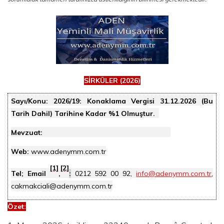
SİRKÜLER (2026)
Sayı/Konu:
2026/19: Konaklama Vergisi 31.12.2026 (Bu
Tarih Dahil) Tarihine Kadar %1 Olmuştur.
Mevzuat:
Web:
www.adenymm.com.tr
[1]
[2]
Tel; Email
,
:
0212 592 00 92,
info@adenymm.com.tr
,
cakmakciali@adenymm.com.tr
Özet
: