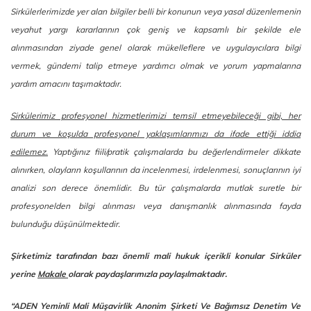
Sirkülerlerimizde yer alan bilgiler belli bir konunun veya yasal düzenlemenin
veyahut yargı kararlarının çok geniş ve kapsamlı bir şekilde ele
alınmasından ziyade genel olarak mükelleflere ve uygulayıcılara bilgi
vermek, gündemi talip etmeye yardımcı olmak ve yorum yapmalarına
yardım amacını taşımaktadır.
Sirkülerimiz profesyonel hizmetlerimizi temsil etmeyebileceği gibi, her
durum ve koşulda profesyonel yaklaşımlarımızı da ifade ettiği iddia
edilemez.
Yaptığınız fiili/pratik çalışmalarda bu değerlendirmeler dikkate
alınırken, olayların koşullarının da incelenmesi, irdelenmesi, sonuçlarının iyi
analizi son derece önemlidir. Bu tür çalışmalarda mutlak suretle bir
profesyonelden bilgi alınması veya danışmanlık alınmasında fayda
bulunduğu düşünülmektedir.
Şirketimiz tarafından bazı önemli mali hukuk içerikli konular Sirküler
yerine
Makale
olarak paydaşlarımızla paylaşılmaktadır.
“ADEN Yeminli Mali Müşavirlik Anonim Şirketi Ve Bağımsız Denetim Ve