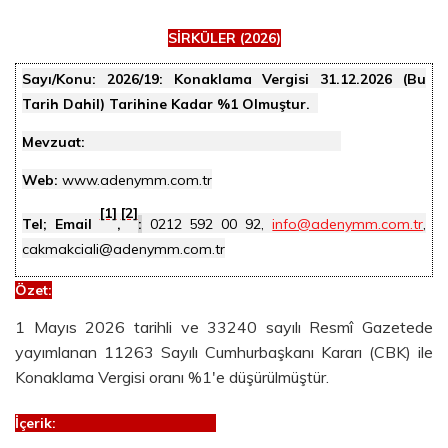
SİRKÜLER (2026)
Sayı/Konu:
2026/19: Konaklama Vergisi 31.12.2026 (Bu
Tarih Dahil) Tarihine Kadar %1 Olmuştur.
Mevzuat:
Web:
www.adenymm.com.tr
[1]
[2]
Tel; Email
,
:
0212 592 00 92,
info@adenymm.com.tr
,
cakmakciali@adenymm.com.tr
Özet
:
1 Mayıs 2026 tarihli ve 33240 sayılı Resmî Gazetede
yayımlanan 11263 Sayılı Cumhurbaşkanı Kararı (CBK) ile
Konaklama Vergisi oranı %1'e düşürülmüştür.
İçerik: