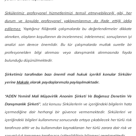
Sirkülerimiz profesyonel hizmetlerimizi temsil etmeyebileceği gibi, her
durum ve koşulda profesyonel yaklaşımlarımızı da ifade ettiği iddia
edilemez.
Yaptığınız fiili/pratik çalışmalarda bu değerlendirmeler dikkate
alınırken, olayların koşullarının da incelenmesi, irdelenmesi, sonuçlarının iyi
analizi son derece önemlidir. Bu tür çalışmalarda mutlak suretle bir
profesyonelden bilgi alınması veya danışmanlık alınmasında fayda
bulunduğu düşünülmektedir.
Şirketimiz tarafından bazı önemli mali hukuk içerikli konular Sirküler
yerine
Makale
olarak paydaşlarımızla paylaşılmaktadır.
“ADEN Yeminli Mali Müşavirlik Anonim Şirketi Ve Bağımsız Denetim Ve
Danışmanlık Şirketi
", söz konusu Sirkülerlerin ve içeriğindeki bilgilerin hata
içermediğine dair herhangi bir güvence vermemektedir. Sirkülerleri ve
içeriğindeki bilgileri kullanımınız sonucunda ortaya çıkabilecek her türlü risk
tarafınıza aittir ve bu kullanımdan kaynaklanan her türlü zarara dair risk ve
sorumluluk tamamen tarafınızca üstlenildiğinin bilinmesi gerekmektedir.