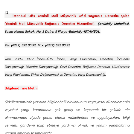
[1]
İstanbul Ofis Yeminli Mali Müşavirlik Ofisi-Bağımsız Denetim Şube
(Yeminli Mali Müşavirlik-Bağımsız Denetim Hizmetleri):
Şenlikköy Mahallesi,
Yaşar Kemal Sokak, No: 3 Daire: 5 Florya-Bakırköy-İSTANBUL,
Tel: (0212) 592 00 92, Fax: (0212) 592 00 92
Tam Tasdik, KDV İadesi-ÖTV İadesi, Vergi Planlaması, Denetim, İnceleme
Danışmanlığı, Yönetim Danışmanlığı, Özel Denetim, Bağımsız Denetim, Uluslararası
Vergi Planlaması, Şirket Değerlemesi, İç Denetim, Vergi Danışmanlığı.
Bilgilendirme Metni:
Sirkülerlerimizde yer alan bilgiler belli bir konunun veya yasal düzenlemenin
veyahut yargı kararlarının çok geniş ve kapsamlı bir şekilde ele
alınmasından ziyade genel olarak mükelleflere ve uygulayıcılara bilgi
vermek, gündemi talip etmeye yardımcı olmak ve yorum yapmalarına
yardım amacını taşımaktadır.