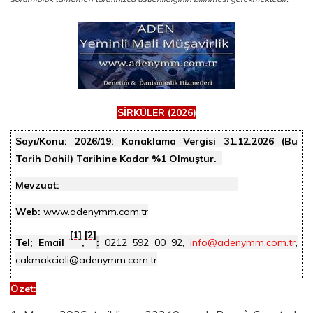
SİRKÜLER (2026)
Sayı/Konu:
2026/19: Konaklama Vergisi 31.12.2026 (Bu
Tarih Dahil) Tarihine Kadar %1 Olmuştur.
Mevzuat:
Web:
www.adenymm.com.tr
[1]
[2]
Tel; Email
,
:
0212 592 00 92,
info@adenymm.com.tr
,
cakmakciali@adenymm.com.tr
Özet
: