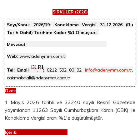
SİRKÜLER (2026)
Sayı/Konu:
2026/19: Konaklama Vergisi 31.12.2026 (Bu
Tarih Dahil) Tarihine Kadar %1 Olmuştur.
Mevzuat:
Web:
www.adenymm.com.tr
[1]
[2]
Tel; Email
,
:
0212 592 00 92,
info@adenymm.com.tr
,
cakmakciali@adenymm.com.tr
Özet
:
1 Mayıs 2026 tarihli ve 33240 sayılı Resmî Gazetede
yayımlanan 11263 Sayılı Cumhurbaşkanı Kararı (CBK) ile
Konaklama Vergisi oranı %1'e düşürülmüştür.
İçerik: