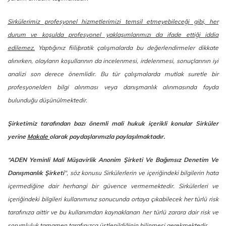
Sirkülerimiz profesyonel hizmetlerimizi temsil etmeyebileceği gibi, her
durum ve koşulda profesyonel yaklaşımlarımızı da ifade ettiği iddia
edilemez.
Yaptığınız fiili/pratik çalışmalarda bu değerlendirmeler dikkate
alınırken, olayların koşullarının da incelenmesi, irdelenmesi, sonuçlarının iyi
analizi son derece önemlidir. Bu tür çalışmalarda mutlak suretle bir
profesyonelden bilgi alınması veya danışmanlık alınmasında fayda
bulunduğu düşünülmektedir.
Şirketimiz tarafından bazı önemli mali hukuk içerikli konular Sirküler
yerine
Makale
olarak paydaşlarımızla paylaşılmaktadır.
“ADEN Yeminli Mali Müşavirlik Anonim Şirketi Ve Bağımsız Denetim Ve
Danışmanlık Şirketi
", söz konusu Sirkülerlerin ve içeriğindeki bilgilerin hata
içermediğine dair herhangi bir güvence vermemektedir. Sirkülerleri ve
içeriğindeki bilgileri kullanımınız sonucunda ortaya çıkabilecek her türlü risk
tarafınıza aittir ve bu kullanımdan kaynaklanan her türlü zarara dair risk ve
sorumluluk tamamen tarafınızca üstlenildiğinin bilinmesi gerekmektedir.