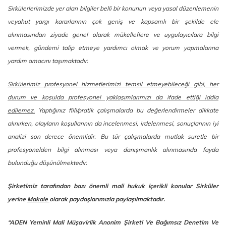
Sirkülerlerimizde yer alan bilgiler belli bir konunun veya yasal düzenlemenin
veyahut yargı kararlarının çok geniş ve kapsamlı bir şekilde ele
alınmasından ziyade genel olarak mükelleflere ve uygulayıcılara bilgi
vermek, gündemi talip etmeye yardımcı olmak ve yorum yapmalarına
yardım amacını taşımaktadır.
Sirkülerimiz profesyonel hizmetlerimizi temsil etmeyebileceği gibi, her
durum ve koşulda profesyonel yaklaşımlarımızı da ifade ettiği iddia
edilemez.
Yaptığınız fiili/pratik çalışmalarda bu değerlendirmeler dikkate
alınırken, olayların koşullarının da incelenmesi, irdelenmesi, sonuçlarının iyi
analizi son derece önemlidir. Bu tür çalışmalarda mutlak suretle bir
profesyonelden bilgi alınması veya danışmanlık alınmasında fayda
bulunduğu düşünülmektedir.
Şirketimiz tarafından bazı önemli mali hukuk içerikli konular Sirküler
yerine
Makale
olarak paydaşlarımızla paylaşılmaktadır.
“ADEN Yeminli Mali Müşavirlik Anonim Şirketi Ve Bağımsız Denetim Ve