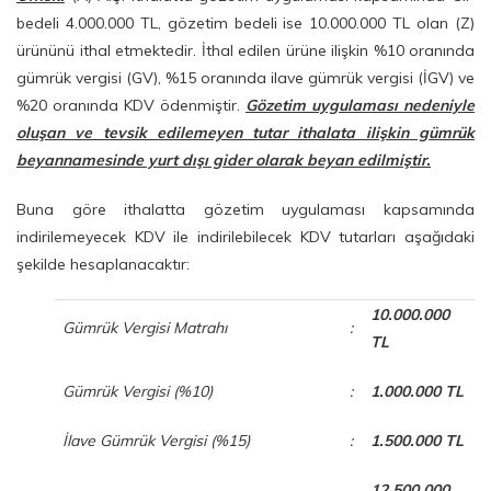
bedeli 4.000.000 TL, gözetim bedeli ise 10.000.000 TL olan (Z)
ürününü ithal etmektedir. İthal edilen ürüne ilişkin %10 oranında
gümrük vergisi (GV), %15 oranında ilave gümrük vergisi (İGV) ve
%20 oranında KDV ödenmiştir.
Gözetim uygulaması nedeniyle
oluşan ve tevsik edilemeyen tutar ithalata ilişkin gümrük
beyannamesinde yurt dışı gider olarak beyan edilmiştir.
Buna göre ithalatta gözetim uygulaması kapsamında
indirilemeyecek KDV ile indirilebilecek KDV tutarları aşağıdaki
şekilde hesaplanacaktır:
10.000.000
Gümrük Vergisi Matrahı
:
TL
Gümrük Vergisi (%10)
:
1.000.000 TL
İlave Gümrük Vergisi (%15)
:
1.500.000 TL
12.500.000