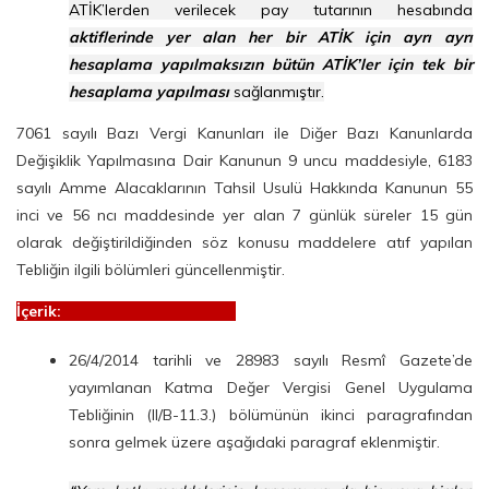
ATİK’lerden verilecek pay tutarının hesabında
aktiflerinde yer alan her bir ATİK için ayrı ayrı
hesaplama yapılmaksızın bütün ATİK’ler için tek bir
hesaplama yapılması
sağlanmıştır.
7061 sayılı Bazı Vergi Kanunları ile Diğer Bazı Kanunlarda
Değişiklik Yapılmasına Dair Kanunun 9 uncu maddesiyle, 6183
sayılı Amme Alacaklarının Tahsil Usulü Hakkında Kanunun 55
inci ve 56 ncı maddesinde yer alan 7 günlük süreler 15 gün
olarak değiştirildiğinden söz konusu maddelere atıf yapılan
Tebliğin ilgili bölümleri güncellenmiştir.
İçerik:
26/4/2014 tarihli ve 28983 sayılı Resmî Gazete’de
yayımlanan Katma Değer Vergisi Genel Uygulama
Tebliğinin (II/B-11.3.) bölümünün ikinci paragrafından
sonra gelmek üzere aşağıdaki paragraf eklenmiştir.