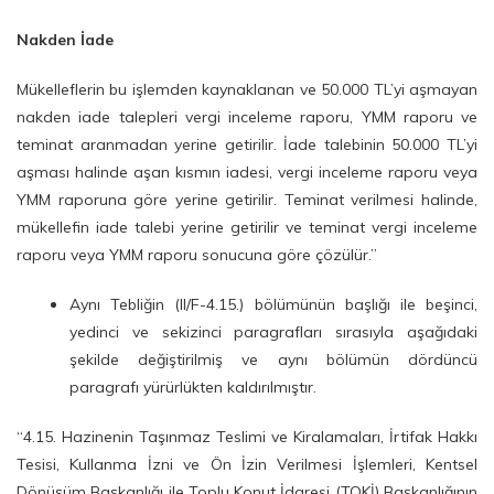
Nakden İade
Mükelleflerin bu işlemden kaynaklanan ve 50.000 TL’yi aşmayan
nakden iade talepleri vergi inceleme raporu, YMM raporu ve
teminat aranmadan yerine getirilir. İade talebinin 50.000 TL’yi
aşması halinde aşan kısmın iadesi, vergi inceleme raporu veya
YMM raporuna göre yerine getirilir. Teminat verilmesi halinde,
mükellefin iade talebi yerine getirilir ve teminat vergi inceleme
raporu veya YMM raporu sonucuna göre çözülür.”
Aynı Tebliğin (II/F-4.15.) bölümünün başlığı ile beşinci,
yedinci ve sekizinci paragrafları sırasıyla aşağıdaki
şekilde değiştirilmiş ve aynı bölümün dördüncü
paragrafı yürürlükten kaldırılmıştır.
“4.15. Hazinenin Taşınmaz Teslimi ve Kiralamaları, İrtifak Hakkı
Tesisi, Kullanma İzni ve Ön İzin Verilmesi İşlemleri, Kentsel
Dönüşüm Başkanlığı ile Toplu Konut İdaresi (TOKİ) Başkanlığının