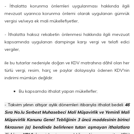
- İthalatta korunma önlemleri uygulanması hakkında ilgili
mevzuat uyarınca korunma önlemi olarak uygulanan gümrük
vergisi ve/veya ek mali mükellefiyetler,
- İthalatta haksız rekabetin önlenmesi hakkında ilgili mevzuat
kapsamında uygulanan dampinge karşı vergi ve telafi edici
vergiler,
ile bu tutarlar nedeniyle doğan ve KDV matrahına dâhil olan her
türlü vergi, resim, harç ve paylar dolayısıyla ödenen KDV'nin
indirimi mümkün değildir.
Bu kapsamda ithalat yapan mükellefler;
- Takvim yılının altışar aylık dönemleri itibarıyla ithalat bedeli
46
Sıra No.lu Serbest Muhasebeci Mali Müşavirlik ve Yeminli Mali
Müşavirlik Kanunu Genel Tebliğinin 3 üncü maddesinin birinci
fıkrasının (a) bendinde belirlenen tutarı aşmayan ithalatlara