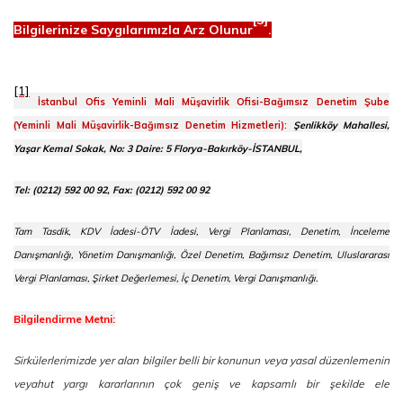
[3]
Bilgilerinize Saygılarımızla Arz Olunur
.
[1]
İstanbul Ofis Yeminli Mali Müşavirlik Ofisi-Bağımsız Denetim Şube
(Yeminli Mali Müşavirlik-Bağımsız Denetim Hizmetleri):
Şenlikköy Mahallesi,
Yaşar Kemal Sokak, No: 3 Daire: 5 Florya-Bakırköy-İSTANBUL,
Tel: (0212) 592 00 92, Fax: (0212) 592 00 92
Tam Tasdik, KDV İadesi-ÖTV İadesi, Vergi Planlaması, Denetim, İnceleme
Danışmanlığı, Yönetim Danışmanlığı, Özel Denetim, Bağımsız Denetim, Uluslararası
Vergi Planlaması, Şirket Değerlemesi, İç Denetim, Vergi Danışmanlığı.
Bilgilendirme Metni:
Sirkülerlerimizde yer alan bilgiler belli bir konunun veya yasal düzenlemenin
veyahut yargı kararlarının çok geniş ve kapsamlı bir şekilde ele