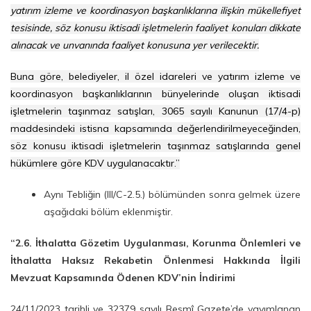
yatırım izleme ve koordinasyon başkanlıklarına ilişkin mükellefiyet
tesisinde, söz konusu iktisadi işletmelerin faaliyet konuları dikkate
alınacak ve unvanında faaliyet konusuna yer verilecektir.
Buna göre, belediyeler, il özel idareleri ve yatırım izleme ve
koordinasyon başkanlıklarının bünyelerinde oluşan iktisadi
işletmelerin taşınmaz satışları, 3065 sayılı Kanunun (17/4-p)
maddesindeki istisna kapsamında değerlendirilmeyeceğinden,
söz konusu iktisadi işletmelerin taşınmaz satışlarında genel
hükümlere göre KDV uygulanacaktır.”
Aynı Tebliğin (III/C-2.5.) bölümünden sonra gelmek üzere
aşağıdaki bölüm eklenmiştir.
“2.6. İthalatta Gözetim Uygulanması, Korunma Önlemleri ve
İthalatta Haksız Rekabetin Önlenmesi Hakkında İlgili
Mevzuat Kapsamında Ödenen KDV’nin İndirimi
24/11/2023 tarihli ve 32379 sayılı Resmî Gazete’de yayımlanan