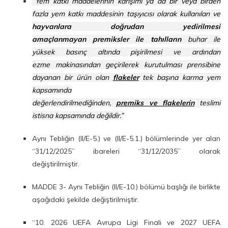
“Yem katkı maddelerinin karışımı ya da bir veya birden
fazla yem katkı maddesinin taşıyıcısı olarak kullanılan ve
hayvanlara doğrudan yedirilmesi
amaçlanmayan premiksler ile tahılların
buhar ile
yüksek basınç altında pişirilmesi ve ardından
ezme makinasından geçirilerek kurutulması prensibine
dayanan bir ürün olan
flakeler
tek başına karma yem
kapsamında
değerlendirilmediğinden,
premiks ve flakelerin
teslimi
istisna kapsamında değildir.”
Aynı Tebliğin (II/E-5.) ve (II/E-5.1.) bölümlerinde yer alan
“31/12/2025” ibareleri “31/12/2035” olarak
değiştirilmiştir.
MADDE 3- Aynı Tebliğin (II/E-10.) bölümü başlığı ile birlikte
aşağıdaki şekilde değiştirilmiştir.
“10. 2026 UEFA Avrupa Ligi Finali ve 2027 UEFA