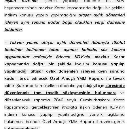
ilişkin KDV’nin
, işlemin yapıldığı döneme ait KDV
beyannamesinde mezkur Karar kapsamında doğru bir şekilde
indirim konusu yapılıp yapılmadığını
altışar aylık dönemleri
izleyen ayın sonuna kadar bağlı oldukları vergi dairesine
bildirirler
.
-
Takvim yılının altışar aylık dönemleri itibarıyla ithalat
bedelinin belirlenen tutarı aşması halinde, söz konusu
uygulamalar nedeniyle ödenen KDV’nin
,
mezkur Karar
kapsamında doğru bir şekilde indirim konusu yapılıp
yapılmadığı altışar aylık dönemleri izleyen ayın sonuna
kadar ibraz edilecek Özel Amaçlı YMM Raporu ile tevsik
edilir
. Şu kadar ki, mükellefin ithalatın yapıldığı yıl için
süresinde
düzenlenmiş tam tasdik sözleşmesinin bulunması
ve
düzenlenecek raporda 7846 sayılı Cumhurbaşkanı Kararı
kapsamında gerçekleştirilen ithalata ilişkin ödenen KDV’nin
indirim konusu yapılıp yapılmadığına yönelik açıklama
bulunması halinde Özel Amaçlı YMM Raporu ibrazına gerek
bulunmamaktadır.”