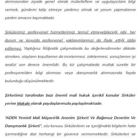
alınmasından ziyade genel olarak mükelleflere ve uygulayıcılara bilgi
vermek, gündemi talip etmeye yardımcı olmak ve yorum yapmalarına
yardım amacını taşımaktadır.
Sirkülerimiz profesyonel hizmetlerimizi temsil etmeyebileceği gibi, her
durum ve koşulda profesyonel yaklaşımlarımızı da ifade ettiği iddia
edilemez.
Yaptığınız fiili/pratik çalışmalarda bu değerlendirmeler dikkate
alınırken, olayların koşullarının da incelenmesi, irdelenmesi, sonuçlarının iyi
analizi son derece önemlidir. Bu tür çalışmalarda mutlak suretle bir
profesyonelden bilgi alınması veya danışmanlık alınmasında fayda
bulunduğu düşünülmektedir.
Şirketimiz tarafından bazı önemli mali hukuk içerikli konular Sirküler
yerine
Makale
olarak paydaşlarımızla paylaşılmaktadır.
“ADEN Yeminli Mali Müşavirlik Anonim Şirketi Ve Bağımsız Denetim Ve
Danışmanlık Şirketi
", söz konusu Sirkülerlerin ve içeriğindeki bilgilerin hata
içermediğine dair herhangi bir güvence vermemektedir. Sirkülerleri ve