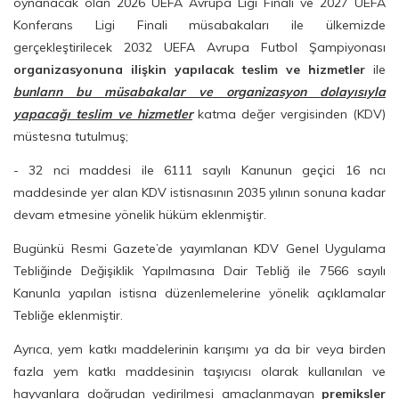
oynanacak olan 2026 UEFA Avrupa Ligi Finali ve 2027 UEFA
Konferans Ligi Finali müsabakaları ile ülkemizde
gerçekleştirilecek 2032 UEFA Avrupa Futbol Şampiyonası
organizasyonuna ilişkin yapılacak teslim ve hizmetler
ile
bunların bu müsabakalar ve organizasyon dolayısıyla
yapacağı teslim ve hizmetler
katma değer vergisinden (KDV)
müstesna tutulmuş;
- 32 nci maddesi ile 6111 sayılı Kanunun geçici 16 ncı
maddesinde yer alan KDV istisnasının 2035 yılının sonuna kadar
devam etmesine yönelik hüküm eklenmiştir.
Bugünkü Resmi Gazete’de yayımlanan KDV Genel Uygulama
Tebliğinde Değişiklik Yapılmasına Dair Tebliğ ile 7566 sayılı
Kanunla yapılan istisna düzenlemelerine yönelik açıklamalar
Tebliğe eklenmiştir.
Ayrıca, yem katkı maddelerinin karışımı ya da bir veya birden
fazla yem katkı maddesinin taşıyıcısı olarak kullanılan ve
hayvanlara doğrudan yedirilmesi amaçlanmayan
premiksler