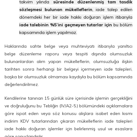
takvim yılında
süresinde düzenlenmiş tam tasdik
sözleşmesi bulunan mükelleflerin
, iade talep edilen
dönemdeki her bir iade hakkı doğuran işlem itibarıyla
iade talebinin %5’ini geçmeyen tutarlar için
bu bölüm
kapsamında işlem yapılmaz.
Haklarında sahte belge veya muhteviyatı itibarıyla yanıltıcı
belge düzenleme raporu veya tespiti dışında olumsuzluk
bulunanlardan alım yapan mükelleflerin, olumsuzluğa ilişkin
tarihten sonra herhangi bir belgeyi içermeyen iade talepleri,
başka bir olumsuzluk olmaması kaydıyla bu bölüm kapsamında
değerlendirilmez.
Kendilerine tanınan 15 günlük süre içerisinde işlemin gerçekliğini
ve doğruluğunu bu Tebliğin (IV/A2-5.) bölümündeki açıklamalara
göre ispat eden veya söz konusu alışlara isabet eden kısmı
indirim KDV tutarlarından çıkaran mükelleflerin iade talepleri
iade hakkı doğuran işlemler için belirlenmiş usul ve esaslara
göre sonuçlandırılır.