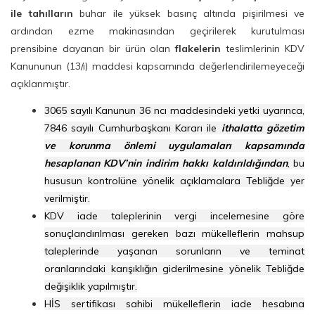
ile tahılların
buhar ile yüksek basınç altında pişirilmesi ve
ardından ezme makinasından geçirilerek kurutulması
prensibine dayanan bir ürün olan
flakelerin
teslimlerinin KDV
Kanununun (13/ı) maddesi kapsamında değerlendirilemeyeceği
açıklanmıştır.
3065 sayılı Kanunun 36 ncı maddesindeki yetki uyarınca,
7846 sayılı Cumhurbaşkanı Kararı ile
ithalatta gözetim
ve korunma önlemi uygulamaları kapsamında
hesaplanan KDV’nin indirim hakkı kaldırıldığından
, bu
hususun kontrolüne yönelik açıklamalara Tebliğde yer
verilmiştir.
KDV iade taleplerinin vergi incelemesine göre
sonuçlandırılması gereken bazı mükelleflerin mahsup
taleplerinde yaşanan sorunların ve teminat
oranlarındaki karışıklığın giderilmesine yönelik Tebliğde
değişiklik yapılmıştır.
HİS sertifikası sahibi mükelleflerin iade hesabına