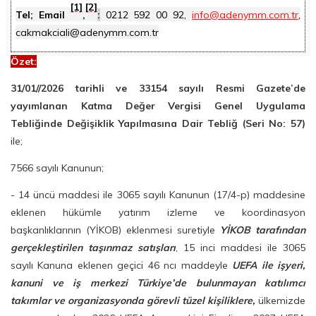
[1]
[2]
Tel; Email
,
:
0212 592 00 92,
info@adenymm.com.tr
,
cakmakciali@adenymm.com.tr
Özet
:
31/01//2026 tarihli ve 33154 sayılı Resmi Gazete’de
yayımlanan Katma Değer Vergisi Genel Uygulama
Tebliğinde Değişiklik Yapılmasına Dair Tebliğ (Seri No: 57)
ile;
7566 sayılı Kanunun;
- 14 üncü maddesi ile 3065 sayılı Kanunun (17/4-p) maddesine
eklenen hükümle yatırım izleme ve koordinasyon
başkanlıklarının (YİKOB) eklenmesi suretiyle
YİKOB tarafından
gerçekleştirilen taşınmaz satışları
, 15 inci maddesi ile 3065
sayılı Kanuna eklenen geçici 46 ncı maddeyle
UEFA ile işyeri,
kanuni ve iş merkezi Türkiye’de bulunmayan katılımcı
takımlar ve organizasyonda görevli tüzel kişiliklere,
ülkemizde